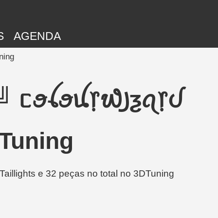
S
AGENDA
ning
«╝ ᥴꪮꪶꪮꪊ᥅᭙꠸ƺꪖ᥅ᦔ
Tuning
llights e 32 peças no total no 3DTuning