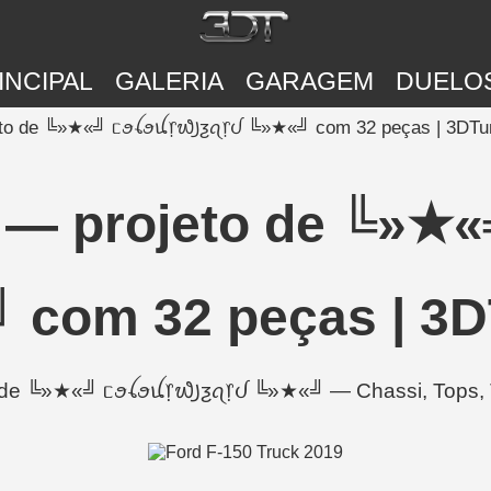
INCIPAL
GALERIA
GARAGEM
DUELO
jeto de ╚»★«╝ ᥴꪮꪶꪮꪊ᥅᭙꠸ƺꪖ᥅ᦔ ╚»★«╝ com 32 peças | 3DTu
9 — projeto de ╚»★
 com 32 peças | 3D
de ╚»★«╝ ᥴꪮꪶꪮꪊ᥅᭙꠸ƺꪖ᥅ᦔ ╚»★«╝ — Chassi, Tops, Tai