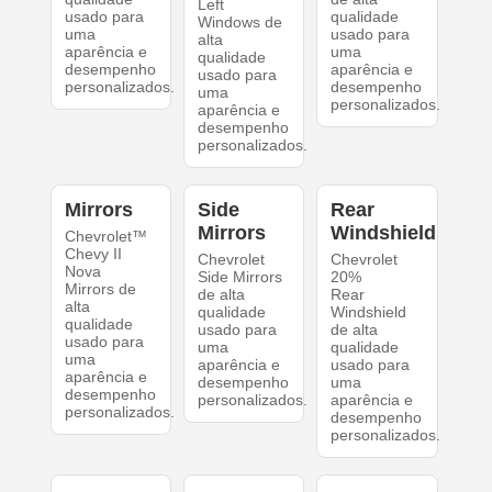
Left
usado para
qualidade
Windows de
uma
usado para
alta
aparência e
uma
qualidade
desempenho
aparência e
usado para
personalizados.
desempenho
uma
personalizados.
aparência e
desempenho
personalizados.
Mirrors
Side
Rear
Mirrors
Windshield
Chevrolet™
Chevy II
Chevrolet
Chevrolet
Nova
Side Mirrors
20%
Mirrors de
de alta
Rear
alta
qualidade
Windshield
qualidade
usado para
de alta
usado para
uma
qualidade
uma
aparência e
usado para
aparência e
desempenho
uma
desempenho
personalizados.
aparência e
personalizados.
desempenho
personalizados.