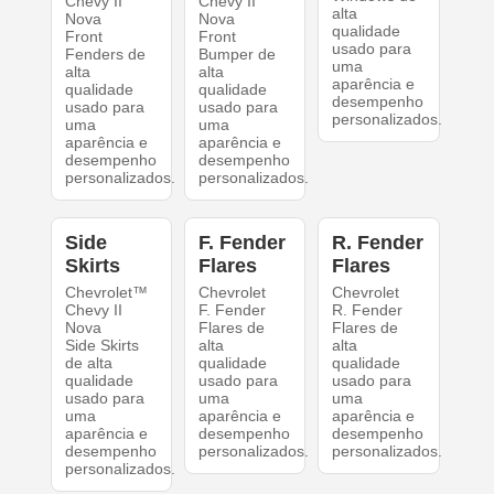
Chevy II
Chevy II
alta
Nova
Nova
qualidade
Front
Front
usado para
Fenders de
Bumper de
uma
alta
alta
aparência e
qualidade
qualidade
desempenho
usado para
usado para
personalizados.
uma
uma
aparência e
aparência e
desempenho
desempenho
personalizados.
personalizados.
Side
F. Fender
R. Fender
Skirts
Flares
Flares
Chevrolet™
Chevrolet
Chevrolet
Chevy II
F. Fender
R. Fender
Nova
Flares de
Flares de
Side Skirts
alta
alta
de alta
qualidade
qualidade
qualidade
usado para
usado para
usado para
uma
uma
uma
aparência e
aparência e
aparência e
desempenho
desempenho
desempenho
personalizados.
personalizados.
personalizados.