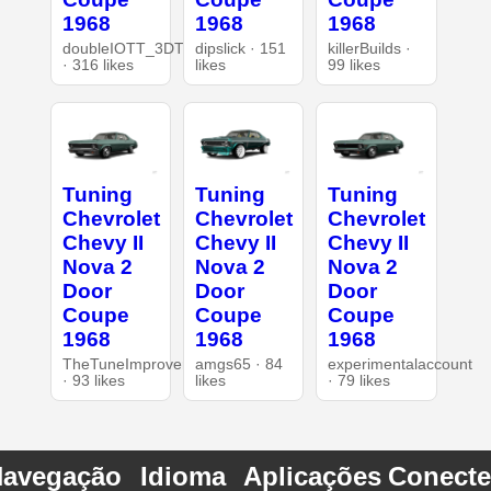
1968
1968
1968
doubleIOTT_3DT
dipslick · 151
killerBuilds ·
· 316 likes
likes
99 likes
Tuning
Tuning
Tuning
Chevrolet
Chevrolet
Chevrolet
Chevy II
Chevy II
Chevy II
Nova 2
Nova 2
Nova 2
Door
Door
Door
Coupe
Coupe
Coupe
1968
1968
1968
TheTuneImprover
amgs65 · 84
experimentalaccount
· 93 likes
likes
· 79 likes
avegação
Idioma
Aplicações
Conecte