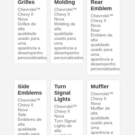
Grilles
Molding
Rear
Emblem
Chevrolet™
Chevrolet™
Chevy II
Chevy II
Chevrolet™
Nova
Nova
Chevy II
Grilles de
Molding de
Nova
alta
alta
Rear
qualidade
qualidade
Emblem de
usado para
usado para
alta
uma
uma
qualidade
aparência e
aparência e
usado para
desempenho
desempenho
uma
personalizados.
personalizados.
aparência e
desempenho
personalizados.
Side
Turn
Muffler
Emblems
Signal
Chevrolet™
Lights
Chevy II
Chevrolet™
Nova
Chevy II
Chevrolet™
Muffler de
Nova
Chevy II
alta
Side
Nova
qualidade
Emblems de
Turn Signal
usado para
alta
Lights de
uma
qualidade
alta
aparência e
usado para