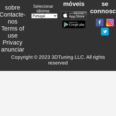
móveis
se
sobre
Selecionar
connosc
idioma:
Contacte-
nos
Terms of
use
Privacy
anunciar
Copyright © 2023 3DTuning LLC. All rights
reserved