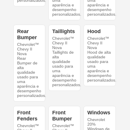
personalizados.
uma
uma
aparência e
aparência e
desempenho
desempenho
personalizados.
personalizados.
Rear
Taillights
Hood
Bumper
Chevrolet™
Chevrolet™
Chevy II
Chevy II
Chevrolet™
Nova
Nova
Chevy II
Taillights de
Hood de alta
Nova
alta
qualidade
Rear
qualidade
usado para
Bumper de
usado para
uma
alta
uma
aparência e
qualidade
aparência e
desempenho
usado para
desempenho
personalizados.
uma
personalizados.
aparência e
desempenho
personalizados.
Front
Front
Windows
Fenders
Bumper
Chevrolet
20%
Chevrolet™
Chevrolet™
Windows de