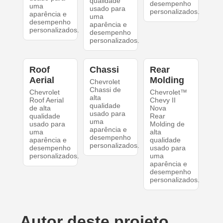
qualidade
desempenho
uma
usado para
personalizados.
aparência e
uma
desempenho
aparência e
personalizados.
desempenho
personalizados.
Roof
Chassi
Rear
Aerial
Molding
Chevrolet
Chassi de
Chevrolet
Chevrolet™
alta
Roof Aerial
Chevy II
qualidade
de alta
Nova
usado para
qualidade
Rear
uma
usado para
Molding de
aparência e
uma
alta
desempenho
aparência e
qualidade
personalizados.
desempenho
usado para
personalizados.
uma
aparência e
desempenho
personalizados.
Autor deste projeto