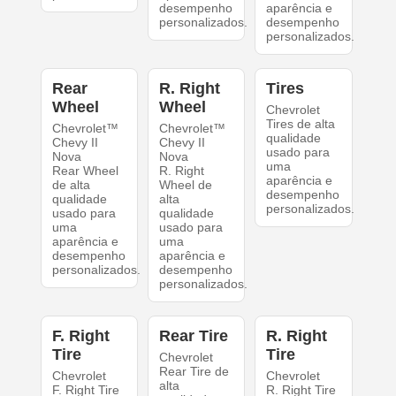
desempenho
aparência e
personalizados.
desempenho
personalizados.
Rear
R. Right
Tires
Wheel
Wheel
Chevrolet
Tires de alta
Chevrolet™
Chevrolet™
qualidade
Chevy II
Chevy II
usado para
Nova
Nova
uma
Rear Wheel
R. Right
aparência e
de alta
Wheel de
desempenho
qualidade
alta
personalizados.
usado para
qualidade
uma
usado para
aparência e
uma
desempenho
aparência e
personalizados.
desempenho
personalizados.
F. Right
Rear Tire
R. Right
Tire
Tire
Chevrolet
Rear Tire de
Chevrolet
Chevrolet
alta
F. Right Tire
R. Right Tire