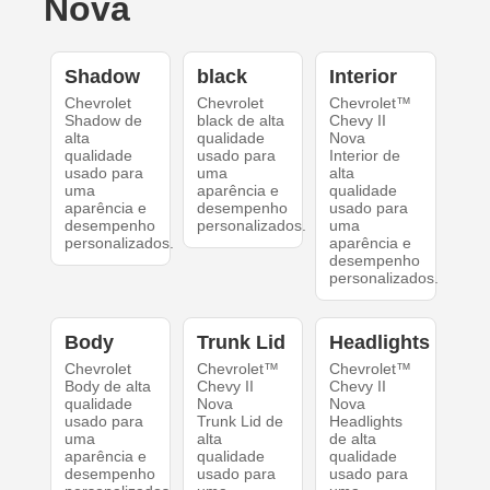
Nova
Shadow
black
Interior
Chevrolet
Chevrolet
Chevrolet™
Shadow de
black de alta
Chevy II
alta
qualidade
Nova
qualidade
usado para
Interior de
usado para
uma
alta
uma
aparência e
qualidade
aparência e
desempenho
usado para
desempenho
personalizados.
uma
personalizados.
aparência e
desempenho
personalizados.
Body
Trunk Lid
Headlights
Chevrolet
Chevrolet™
Chevrolet™
Body de alta
Chevy II
Chevy II
qualidade
Nova
Nova
usado para
Trunk Lid de
Headlights
uma
alta
de alta
aparência e
qualidade
qualidade
desempenho
usado para
usado para