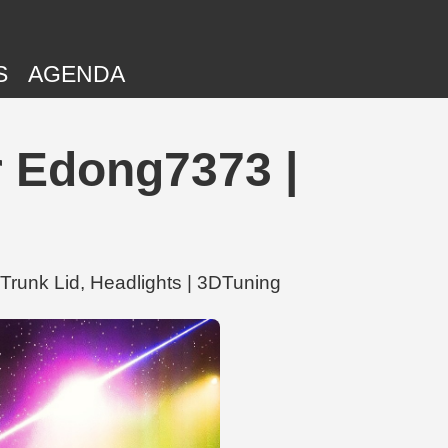
S
AGENDA
 Edong7373 |
runk Lid, Headlights | 3DTuning