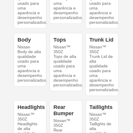
usado para
uma
usado para
uma
aparência e
uma
aparência e
desempenho
aparência e
desempenho
personalizados.
desempenho
personalizados.
personalizados.
Body
Tops
Trunk Lid
Nissan
Nissan™
Nissan™
Body de alta
350Z
350Z
qualidade
Tops de alta
Trunk Lid de
usado para
qualidade
alta
uma
usado para
qualidade
aparência e
uma
usado para
desempenho
aparência e
uma
personalizados.
desempenho
aparência e
personalizados.
desempenho
personalizados.
Headlights
Rear
Taillights
Bumper
Nissan™
Nissan™
350Z
350Z
Nissan™
Headlights
Taillights de
350Z
de alta
alta
Rear