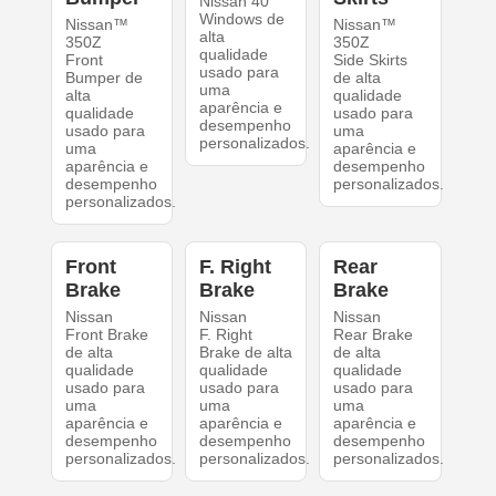
Nissan 40
Windows de
Nissan™
Nissan™
alta
350Z
350Z
qualidade
Front
Side Skirts
usado para
Bumper de
de alta
uma
alta
qualidade
aparência e
qualidade
usado para
desempenho
usado para
uma
personalizados.
uma
aparência e
aparência e
desempenho
desempenho
personalizados.
personalizados.
Front
F. Right
Rear
Brake
Brake
Brake
Nissan
Nissan
Nissan
Front Brake
F. Right
Rear Brake
de alta
Brake de alta
de alta
qualidade
qualidade
qualidade
usado para
usado para
usado para
uma
uma
uma
aparência e
aparência e
aparência e
desempenho
desempenho
desempenho
personalizados.
personalizados.
personalizados.