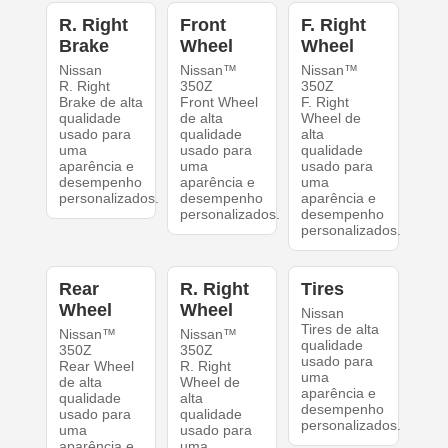
R. Right
Front
F. Right
Brake
Wheel
Wheel
Nissan
Nissan™
Nissan™
R. Right
350Z
350Z
Brake de alta
Front Wheel
F. Right
qualidade
de alta
Wheel de
usado para
qualidade
alta
uma
usado para
qualidade
aparência e
uma
usado para
desempenho
aparência e
uma
personalizados.
desempenho
aparência e
personalizados.
desempenho
personalizados.
Rear
R. Right
Tires
Wheel
Wheel
Nissan
Tires de alta
Nissan™
Nissan™
qualidade
350Z
350Z
usado para
Rear Wheel
R. Right
uma
de alta
Wheel de
aparência e
qualidade
alta
desempenho
usado para
qualidade
personalizados.
uma
usado para
aparência e
uma