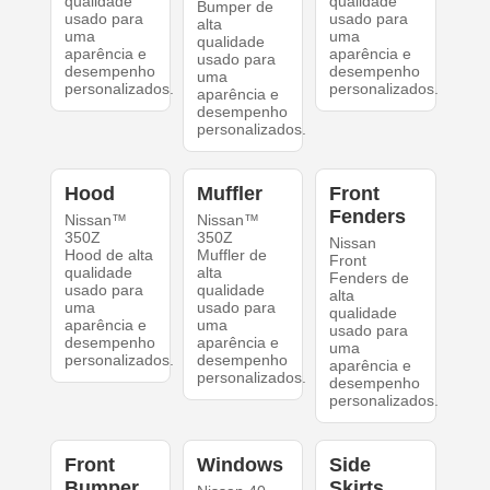
qualidade
qualidade
Bumper de
usado para
usado para
alta
uma
uma
qualidade
aparência e
aparência e
usado para
desempenho
desempenho
uma
personalizados.
personalizados.
aparência e
desempenho
personalizados.
Hood
Muffler
Front
Fenders
Nissan™
Nissan™
350Z
350Z
Nissan
Hood de alta
Muffler de
Front
qualidade
alta
Fenders de
usado para
qualidade
alta
uma
usado para
qualidade
aparência e
uma
usado para
desempenho
aparência e
uma
personalizados.
desempenho
aparência e
personalizados.
desempenho
personalizados.
Front
Windows
Side
Bumper
Skirts