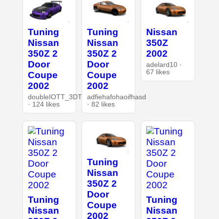
Tuning
Tuning
Nissan
Nissan
Nissan
350Z
350Z 2
350Z 2
2002
Door
Door
adelard10 ·
67 likes
Coupe
Coupe
2002
2002
doubleIOTT_3DT
adfiehafohaoifhasd
· 124 likes
· 82 likes
Tuning
Nissan
350Z 2
Door
Tuning
Tuning
Coupe
Nissan
Nissan
2002