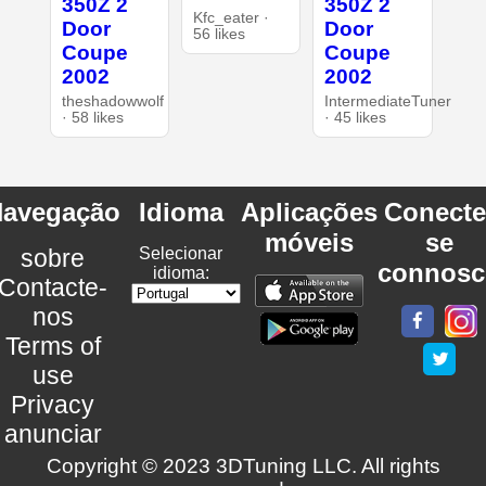
350Z 2
350Z 2
Kfc_eater ·
Door
Door
56 likes
Coupe
Coupe
2002
2002
theshadowwolf
IntermediateTuner
· 58 likes
· 45 likes
avegação
Idioma
Aplicações
Conecte
móveis
se
sobre
Selecionar
connosc
idioma:
Contacte-
nos
Terms of
use
Privacy
anunciar
Copyright © 2023 3DTuning LLC. All rights