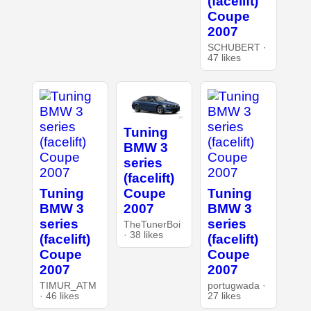
(facelift)
Coupe
2007
SCHUBERT ·
47 likes
Tuning
BMW 3
series
(facelift)
Tuning
Tuning
Coupe
BMW 3
BMW 3
2007
series
series
TheTunerBoi
· 38 likes
(facelift)
(facelift)
Coupe
Coupe
2007
2007
TIMUR_ATM
portugwada ·
· 46 likes
27 likes