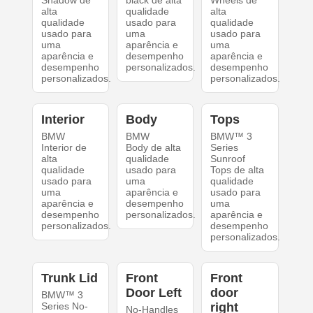
Shadow de
black de alta
Wheels de
alta
qualidade
alta
qualidade
usado para
qualidade
usado para
uma
usado para
uma
aparência e
uma
aparência e
desempenho
aparência e
desempenho
personalizados.
desempenho
personalizados.
personalizados.
Interior
Body
Tops
BMW
BMW
BMW™ 3
Interior de
Body de alta
Series
alta
qualidade
Sunroof
qualidade
usado para
Tops de alta
usado para
uma
qualidade
uma
aparência e
usado para
aparência e
desempenho
uma
desempenho
personalizados.
aparência e
personalizados.
desempenho
personalizados.
Trunk Lid
Front
Front
Door Left
door
BMW™ 3
Series No-
right
No-Handles