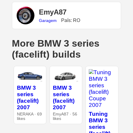
EmyA87
País: RO
Garagem
More BMW 3 series
(facelift) builds
BMW 3
BMW 3
series
series
(facelift)
(facelift)
2007
2007
Tuning
NERAKA · 69
EmyA87 · 56
likes
likes
BMW 3
series