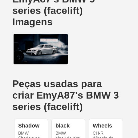
series (facelift)
Imagens
Peças usadas para
criar EmyA87's BMW 3
series (facelift)
Shadow
black
Wheels
BMW
BMW
CH-R