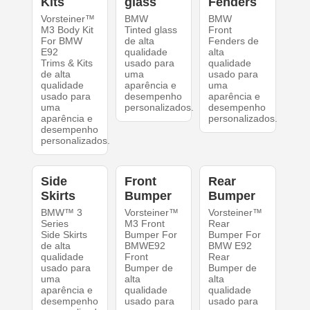
Kits
glass
Fenders
Vorsteiner™
BMW
BMW
M3 Body Kit
Tinted glass
Front
For BMW
de alta
Fenders de
E92
qualidade
alta
Trims & Kits
usado para
qualidade
de alta
uma
usado para
qualidade
aparência e
uma
usado para
desempenho
aparência e
uma
personalizados.
desempenho
aparência e
personalizados.
desempenho
personalizados.
Side
Front
Rear
Skirts
Bumper
Bumper
BMW™ 3
Vorsteiner™
Vorsteiner™
Series
M3 Front
Rear
Side Skirts
Bumper For
Bumper For
de alta
BMWE92
BMW E92
qualidade
Front
Rear
usado para
Bumper de
Bumper de
uma
alta
alta
aparência e
qualidade
qualidade
desempenho
usado para
usado para