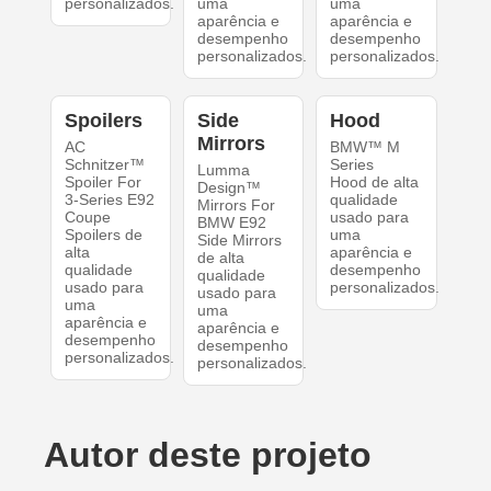
personalizados.
uma
uma
aparência e
aparência e
desempenho
desempenho
personalizados.
personalizados.
Spoilers
Side
Hood
Mirrors
AC
BMW™ M
Schnitzer™
Series
Lumma
Spoiler For
Hood de alta
Design™
3-Series E92
qualidade
Mirrors For
Coupe
usado para
BMW E92
Spoilers de
uma
Side Mirrors
alta
aparência e
de alta
qualidade
desempenho
qualidade
usado para
personalizados.
usado para
uma
uma
aparência e
aparência e
desempenho
desempenho
personalizados.
personalizados.
Autor deste projeto