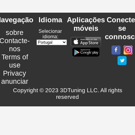
avegação
Idioma
Aplicações
Conecte
móveis
se
sobre
Selecionar
connosc
idioma:
Contacte-
nos
Terms of
use
Privacy
anunciar
Copyright © 2023 3DTuning LLC. All rights
reserved