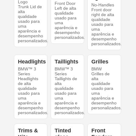
Logo
Front Door
No-Handles
Trunk Lid de
Left de alta
Front door
alta
qualidade
right de alta
qualidade
usado para
qualidade
usado para
uma
usado para
uma
aparência e
uma
aparência e
desempenho
aparência e
desempenho
personalizados.
desempenho
personalizados.
personalizados.
Headlights
Taillights
Grilles
BMW™ 3
BMW™ 3
BMW
Series
Series
Grilles de
Headlights
Taillights de
alta
de alta
alta
qualidade
qualidade
qualidade
usado para
usado para
usado para
uma
uma
uma
aparência e
aparência e
aparência e
desempenho
desempenho
desempenho
personalizados.
personalizados.
personalizados.
Trims &
Tinted
Front