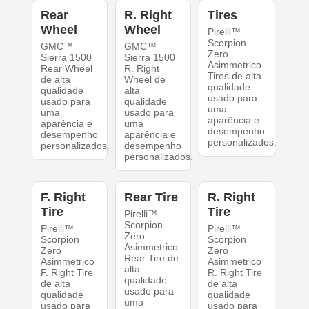
Rear
R. Right
Tires
Wheel
Wheel
Pirelli™
Scorpion
GMC™
GMC™
Zero
Sierra 1500
Sierra 1500
Asimmetrico
Rear Wheel
R. Right
Tires de alta
de alta
Wheel de
qualidade
qualidade
alta
usado para
usado para
qualidade
uma
uma
usado para
aparência e
aparência e
uma
desempenho
desempenho
aparência e
personalizados.
personalizados.
desempenho
personalizados.
F. Right
Rear Tire
R. Right
Tire
Tire
Pirelli™
Scorpion
Pirelli™
Pirelli™
Zero
Scorpion
Scorpion
Asimmetrico
Zero
Zero
Rear Tire de
Asimmetrico
Asimmetrico
alta
F. Right Tire
R. Right Tire
qualidade
de alta
de alta
usado para
qualidade
qualidade
uma
usado para
usado para