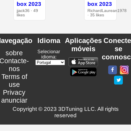
box 2023
box 2023
jjack36 · 49
RichardLaurean1978
likes
· 35 likes
avegação
Idioma
Aplicações
Conecte
móveis
se
sobre
Selecionar
connosc
idioma:
Contacte-
nos
Terms of
use
Privacy
anunciar
Copyright © 2023 3DTuning LLC. All rights
reserved