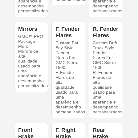
aparência e
aparência e
desempenho
desempenho
personalizados.
personalizados.
Mirrors
F. Fender
R. Fender
Flares
Flares
GMC™ PRO
Package
Custom Fat
Custom Drift
Mirror
Boy Style
Truck Style
Mirrors de
Fender
Fender
alta
Flares For
Flares For
qualidade
GMC Sierra
GMC Sierra
usado para
1500
1500
uma
F. Fender
R. Fender
aparência e
Flares de
Flares de
desempenho
alta
alta
personalizados.
qualidade
qualidade
usado para
usado para
uma
uma
aparência e
aparência e
desempenho
desempenho
personalizados.
personalizados.
Front
F. Right
Rear
Brake
Brake
Brake