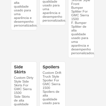
Shortie Style
qualidade
alta
Front
usado para
qualidade
Bumper
uma
usado para
Splitter For
aparência e
uma
GMC Sierra
desempenho
aparência e
1500
personalizados.
desempenho
F. Bumper
personalizados.
Splitter de
alta
qualidade
usado para
uma
aparência e
desempenho
personalizados.
Side
Spoilers
Skirts
Custom Drift
Truck Style
Custom Dirty
Spoiler For
Style Side
GMC Sierra
Skirts For
1500
GMC Sierra
Spoilers de
1500
alta
Side Skirts
qualidade
de alta
usado para
qualidade