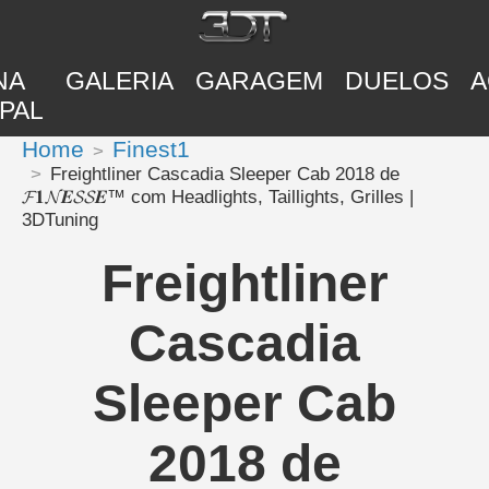
NA
GALERIA
GARAGEM
DUELOS
A
PAL
Home
Finest1
Freightliner Cascadia Sleeper Cab 2018 de
𝓕𝟏𝓝𝑬𝓢𝓢𝑬™ com Headlights, Taillights, Grilles |
3DTuning
Freightliner
Cascadia
Sleeper Cab
2018 de