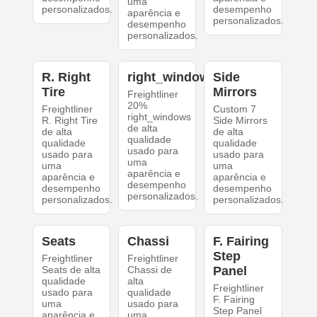
uma
personalizados.
desempenho
aparência e
personalizados.
desempenho
personalizados.
R. Right
right_windows
Side
Tire
Mirrors
Freightliner
20%
Freightliner
Custom 7
right_windows
R. Right Tire
Side Mirrors
de alta
de alta
de alta
qualidade
qualidade
qualidade
usado para
usado para
usado para
uma
uma
uma
aparência e
aparência e
aparência e
desempenho
desempenho
desempenho
personalizados.
personalizados.
personalizados.
Seats
Chassi
F. Fairing
Step
Freightliner
Freightliner
Seats de alta
Chassi de
Panel
qualidade
alta
Freightliner
usado para
qualidade
F. Fairing
uma
usado para
Step Panel
aparência e
uma