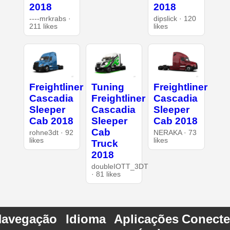
2018
2018
----mrkrabs ·
dipslick · 120
211 likes
likes
Freightliner
Tuning
Freightliner
Cascadia
Freightliner
Cascadia
Sleeper
Cascadia
Sleeper
Cab 2018
Sleeper
Cab 2018
Cab
rohne3dt · 92
NERAKA · 73
likes
likes
Truck
2018
doubleIOTT_3DT
· 81 likes
avegação
Idioma
Aplicações
Conecte