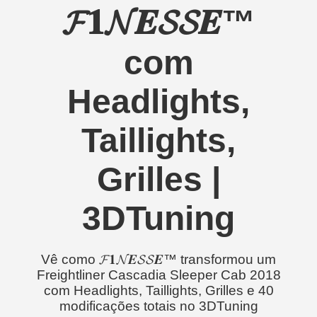
𝓕𝟏𝓝𝑬𝓢𝓢𝑬™
com
Headlights,
Taillights,
Grilles |
3DTuning
Vê como 𝓕𝟏𝓝𝑬𝓢𝓢𝑬™ transformou um
Freightliner Cascadia Sleeper Cab 2018
com Headlights, Taillights, Grilles e 40
modificações totais no 3DTuning