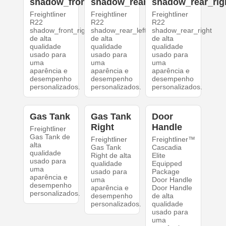
shadow_front_right
shadow_rear_left
shadow_rear_rig
Freightliner
Freightliner
Freightliner
R22
R22
R22
shadow_front_right
shadow_rear_left
shadow_rear_right
de alta
de alta
de alta
qualidade
qualidade
qualidade
usado para
usado para
usado para
uma
uma
uma
aparência e
aparência e
aparência e
desempenho
desempenho
desempenho
personalizados.
personalizados.
personalizados.
Gas Tank
Gas Tank
Door
Right
Handle
Freightliner
Gas Tank de
Freightliner
Freightliner™
alta
Gas Tank
Cascadia
qualidade
Right de alta
Elite
usado para
qualidade
Equipped
uma
usado para
Package
aparência e
uma
Door Handle
desempenho
aparência e
Door Handle
personalizados.
desempenho
de alta
personalizados.
qualidade
usado para
uma