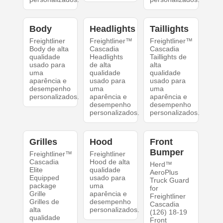
Body
Headlights
Taillights
Freightliner
Freightliner™
Freightliner™
Body de alta
Cascadia
Cascadia
qualidade
Headlights
Taillights de
usado para
de alta
alta
uma
qualidade
qualidade
aparência e
usado para
usado para
desempenho
uma
uma
personalizados.
aparência e
aparência e
desempenho
desempenho
personalizados.
personalizados.
Grilles
Hood
Front
Bumper
Freightliner™
Freightliner
Cascadia
Hood de alta
Herd™
Elite
qualidade
AeroPlus
Equipped
usado para
Truck Guard
package
uma
for
Grille
aparência e
Freightliner
Grilles de
desempenho
Cascadia
alta
personalizados.
(126) 18-19
qualidade
Front