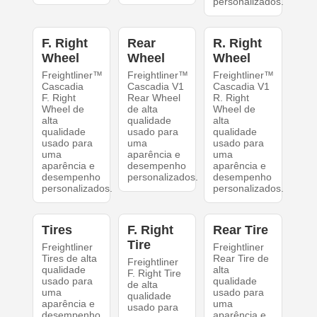
personalizados.
F. Right
Rear
R. Right
Wheel
Wheel
Wheel
Freightliner™
Freightliner™
Freightliner™
Cascadia
Cascadia V1
Cascadia V1
F. Right
Rear Wheel
R. Right
Wheel de
de alta
Wheel de
alta
qualidade
alta
qualidade
usado para
qualidade
usado para
uma
usado para
uma
aparência e
uma
aparência e
desempenho
aparência e
desempenho
personalizados.
desempenho
personalizados.
personalizados.
Tires
F. Right
Rear Tire
Tire
Freightliner
Freightliner
Tires de alta
Rear Tire de
Freightliner
qualidade
alta
F. Right Tire
usado para
qualidade
de alta
uma
usado para
qualidade
aparência e
uma
usado para
desempenho
aparência e