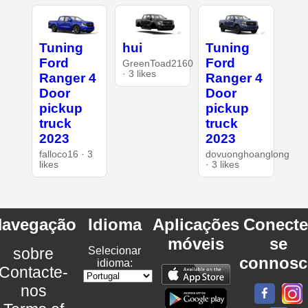
Tuning
hui
Tuning
Ford
Ford
GreenToad2160
· 3 likes
Ranger 4
Ranger 4
Door
Door
pickup
pickup
truck
truck
2023
2023
falloco16 · 3
dovuonghoanglong
likes
· 3 likes
avegação
Idioma
Aplicações
Conecte
móveis
se
sobre
Selecionar
connosc
idioma:
Contacte-
nos