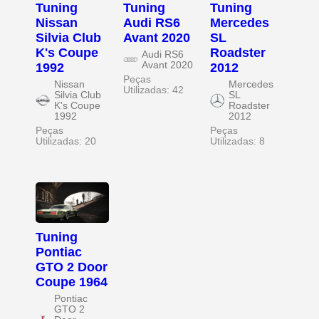
Tuning
Tuning
Tuning
Nissan
Audi RS6
Mercedes
Silvia Club
Avant 2020
SL
K's Coupe
Roadster
Audi RS6
Avant 2020
1992
2012
Peças
Nissan
Mercedes
Utilizadas: 42
Silvia Club
SL
K's Coupe
Roadster
1992
2012
Peças
Peças
Utilizadas: 20
Utilizadas: 8
Tuning
Pontiac
GTO 2 Door
Coupe 1964
Pontiac
GTO 2