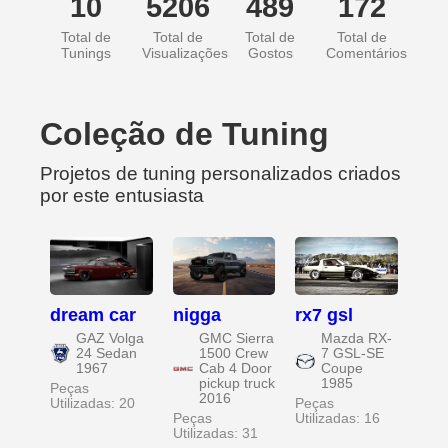
10
5206
489
172
Total de
Total de
Total de
Total de
Tunings
Visualizações
Gostos
Comentários
Coleção de Tuning
Projetos de tuning personalizados criados
por este entusiasta
dream car
nigga
rx7 gsl
GAZ Volga
GMC Sierra
Mazda RX-
24 Sedan
1500 Crew
7 GSL-SE
1967
Cab 4 Door
Coupe
pickup truck
1985
Peças
2016
Utilizadas: 20
Peças
Peças
Utilizadas: 16
Utilizadas: 31