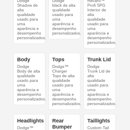
Dodge
Dodge
Recaro™
Shadow de
black de alta
Profi SPG
alta
qualidade
Interior de
qualidade
usado para
alta
usado para
uma
qualidade
uma
aparência e
usado para
aparência e
desempenho
uma
desempenho
personalizados.
aparência e
personalizados.
desempenho
personalizados.
Body
Tops
Trunk Lid
Dodge
Dodge™
Dodge
Body de alta
Charger
Trunk Lid de
qualidade
Tops de alta
alta
usado para
qualidade
qualidade
uma
usado para
usado para
aparência e
uma
uma
desempenho
aparência e
aparência e
personalizados.
desempenho
desempenho
personalizados.
personalizados.
Headlights
Rear
Taillights
Bumper
Dodge™
Custom Tail