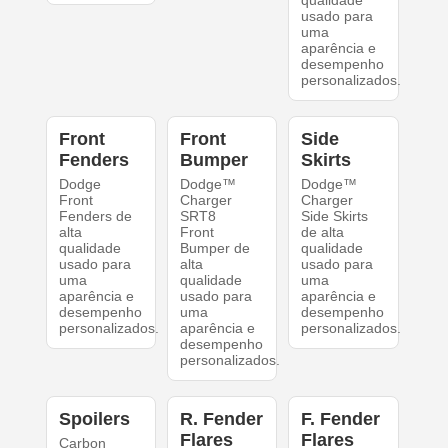
qualidade
usado para
uma
aparência e
desempenho
personalizados.
Front
Front
Side
Fenders
Bumper
Skirts
Dodge
Dodge™
Dodge™
Front
Charger
Charger
Fenders de
SRT8
Side Skirts
alta
Front
de alta
qualidade
Bumper de
qualidade
usado para
alta
usado para
uma
qualidade
uma
aparência e
usado para
aparência e
desempenho
uma
desempenho
personalizados.
aparência e
personalizados.
desempenho
personalizados.
Spoilers
R. Fender
F. Fender
Flares
Flares
Carbon