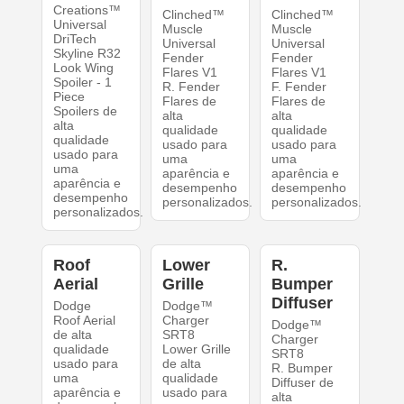
Creations™
Clinched™
Clinched™
Universal
Muscle
Muscle
DriTech
Universal
Universal
Skyline R32
Fender
Fender
Look Wing
Flares V1
Flares V1
Spoiler - 1
R. Fender
F. Fender
Piece
Flares de
Flares de
Spoilers de
alta
alta
alta
qualidade
qualidade
qualidade
usado para
usado para
usado para
uma
uma
uma
aparência e
aparência e
aparência e
desempenho
desempenho
desempenho
personalizados.
personalizados.
personalizados.
Roof
Lower
R.
Aerial
Grille
Bumper
Diffuser
Dodge
Dodge™
Roof Aerial
Charger
Dodge™
de alta
SRT8
Charger
qualidade
Lower Grille
SRT8
usado para
de alta
R. Bumper
uma
qualidade
Diffuser de
aparência e
usado para
alta