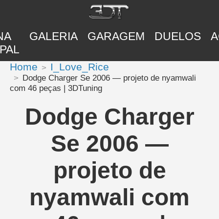
NA
GALERIA
GARAGEM
DUELOS
A
PAL
Home
I_Love_Rice
Dodge Charger Se 2006 — projeto de nyamwali
com 46 peças | 3DTuning
Dodge Charger
Se 2006 —
projeto de
nyamwali com