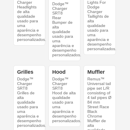
Charger
Lights For
Dodge™
Headlights
Dodge
Charger
de alta
Charger
SRT8
qualidade
Taillights de
Rear
usado para
alta
Bumper de
uma
qualidade
alta
aparência e
usado para
qualidade
desempenho
uma
usado para
personalizados.
aparência e
uma
desempenho
aparência e
personalizados.
desempenho
personalizados.
Grilles
Hood
Muffler
Dodge™
Dodge™
Remus™
Charger
Charger
Universal tail
SRT8
SRT8
pipe set L/R
Grilles de
Hood de alta
consisting of
alta
qualidade
4 tail pipes Ø
qualidade
usado para
84 mm
usado para
uma
Street Race
uma
aparência e
Black
aparência e
desempenho
Chrome
desempenho
personalizados.
Muffler de
personalizados.
alta