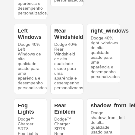
personalizados.
aparência e
desempenho
personalizados.
Left
Rear
right_windows
Windows
Windshield
Dodge 40%
right_windows
Dodge 40%
Dodge 40%
de alta
Left
Rear
qualidade
Windows de
Windshield
usado para
alta
de alta
uma
qualidade
qualidade
aparência e
usado para
usado para
desempenho
uma
uma
personalizados.
aparência e
aparência e
desempenho
desempenho
personalizados.
personalizados.
Fog
Rear
shadow_front_lef
Lights
Emblem
Dodge
shadow_front_left
Dodge™
Dodge™
de alta
Charger
Charger
qualidade
SRT8
SRT8
usado para
Fog Lights
Rear