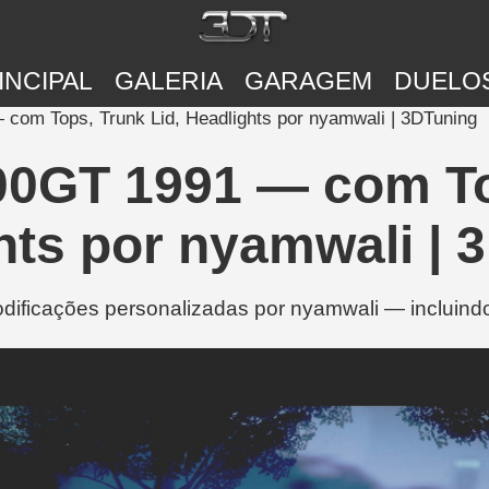
INCIPAL
GALERIA
GARAGEM
DUELO
com Tops, Trunk Lid, Headlights por nyamwali | 3DTuning
00GT 1991 — com To
hts por nyamwali | 
ficações personalizadas por nyamwali — incluindo 