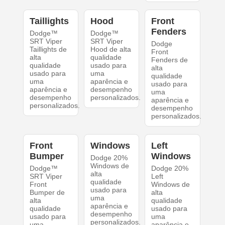
Taillights
Hood
Front
Fenders
Dodge™
Dodge™
SRT Viper
SRT Viper
Dodge
Taillights de
Hood de alta
Front
alta
qualidade
Fenders de
qualidade
usado para
alta
usado para
uma
qualidade
uma
aparência e
usado para
aparência e
desempenho
uma
desempenho
personalizados.
aparência e
personalizados.
desempenho
personalizados.
Front
Windows
Left
Bumper
Windows
Dodge 20%
Windows de
Dodge™
Dodge 20%
alta
SRT Viper
Left
qualidade
Front
Windows de
usado para
Bumper de
alta
uma
alta
qualidade
aparência e
qualidade
usado para
desempenho
usado para
uma
personalizados.
uma
aparência e