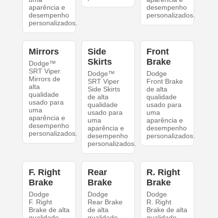
aparência e
desempenho
desempenho
personalizados.
personalizados.
Mirrors
Side
Front
Skirts
Brake
Dodge™
SRT Viper
Dodge™
Dodge
Mirrors de
SRT Viper
Front Brake
alta
Side Skirts
de alta
qualidade
de alta
qualidade
usado para
qualidade
usado para
uma
usado para
uma
aparência e
uma
aparência e
desempenho
aparência e
desempenho
personalizados.
desempenho
personalizados.
personalizados.
F. Right
Rear
R. Right
Brake
Brake
Brake
Dodge
Dodge
Dodge
F. Right
Rear Brake
R. Right
Brake de alta
de alta
Brake de alta
qualidade
qualidade
qualidade