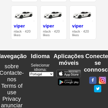
viper
viper
viper
nlack · 420
nlack · 420
nlack · 420
likes
likes
likes
avegação
Idioma
Aplicações
Conecte
móveis
se
sobre
Selecionar
connosc
idioma:
Contacte-
nos
Terms of
use
Privacy
anunciar