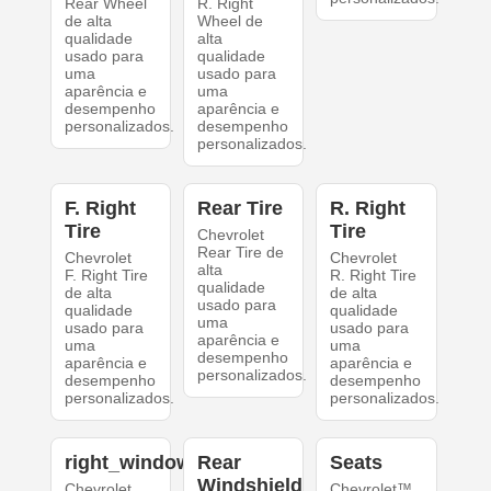
Rear Wheel
R. Right
de alta
Wheel de
qualidade
alta
usado para
qualidade
uma
usado para
aparência e
uma
desempenho
aparência e
personalizados.
desempenho
personalizados.
F. Right
Rear Tire
R. Right
Tire
Tire
Chevrolet
Rear Tire de
Chevrolet
Chevrolet
alta
F. Right Tire
R. Right Tire
qualidade
de alta
de alta
usado para
qualidade
qualidade
uma
usado para
usado para
aparência e
uma
uma
desempenho
aparência e
aparência e
personalizados.
desempenho
desempenho
personalizados.
personalizados.
right_windows
Rear
Seats
Windshield
Chevrolet
Chevrolet™