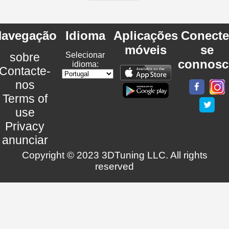
avegação
Idioma
Aplicações
Conecte
móveis
se
sobre
Selecionar
connosc
idioma:
Contacte-
nos
Terms of
use
Privacy
anunciar
Copyright © 2023 3DTuning LLC. All rights
reserved