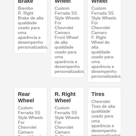
Brake
Wheel
Wheel
Brembo
Custom
Custom
R. Right
Ferrada SS
Ferrada SS
Brake de alta
Style Wheels
Style Wheels
qualidade
For
For
usado para
Chevrolet
Chevrolet
uma
Camaro
Camaro
aparência e
Front Wheel
F. Right
desempenho
de alta
Wheel de
personalizados.
qualidade
alta
usado para
qualidade
uma
usado para
aparência e
uma
desempenho
aparência e
personalizados.
desempenho
personalizados.
Rear
R. Right
Tires
Wheel
Wheel
Chevrolet
Tires de alta
Custom
Custom
qualidade
Ferrada SS
Ferrada SS
usado para
Style Wheels
Style Wheels
uma
For
For
aparência e
Chevrolet
Chevrolet
desempenho
Camaro
Camaro
personalizados.