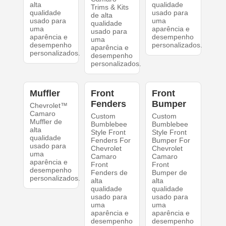
alta
qualidade
Trims & Kits
qualidade
usado para
de alta
usado para
uma
qualidade
uma
aparência e
usado para
aparência e
desempenho
uma
desempenho
personalizados.
aparência e
personalizados.
desempenho
personalizados.
Muffler
Front
Front
Fenders
Bumper
Chevrolet™
Camaro
Custom
Custom
Muffler de
Bumblebee
Bumblebee
alta
Style Front
Style Front
qualidade
Fenders For
Bumper For
usado para
Chevrolet
Chevrolet
uma
Camaro
Camaro
aparência e
Front
Front
desempenho
Fenders de
Bumper de
personalizados.
alta
alta
qualidade
qualidade
usado para
usado para
uma
uma
aparência e
aparência e
desempenho
desempenho