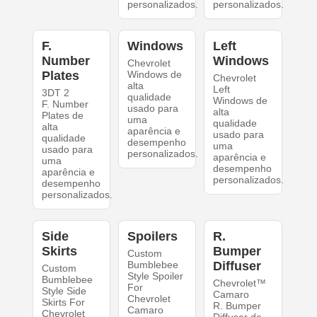
personalizados.
personalizados.
F.
Windows
Left
Number
Windows
Chevrolet
Plates
Windows de
Chevrolet
alta
Left
3DT 2
qualidade
Windows de
F. Number
usado para
alta
Plates de
uma
qualidade
alta
aparência e
usado para
qualidade
desempenho
uma
usado para
personalizados.
aparência e
uma
desempenho
aparência e
personalizados.
desempenho
personalizados.
Side
Spoilers
R.
Skirts
Bumper
Custom
Bumblebee
Diffuser
Custom
Style Spoiler
Bumblebee
Chevrolet™
For
Style Side
Camaro
Chevrolet
Skirts For
R. Bumper
Camaro
Chevrolet