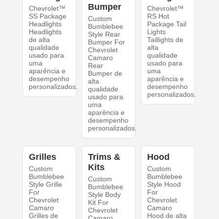
Bumper
Chevrolet™
Chevrolet™
SS Package
RS Hot
Custom
Headlights
Package Tail
Bumblebee
Headlights
Lights
Style Rear
de alta
Taillights de
Bumper For
qualidade
alta
Chevrolet
usado para
qualidade
Camaro
uma
usado para
Rear
aparência e
uma
Bumper de
desempenho
aparência e
alta
personalizados.
desempenho
qualidade
personalizados.
usado para
uma
aparência e
desempenho
personalizados.
Grilles
Trims &
Hood
Kits
Custom
Custom
Bumblebee
Bumblebee
Custom
Style Grille
Style Hood
Bumblebee
For
For
Style Body
Chevrolet
Chevrolet
Kit For
Camaro
Camaro
Chevrolet
Grilles de
Hood de alta
Camaro