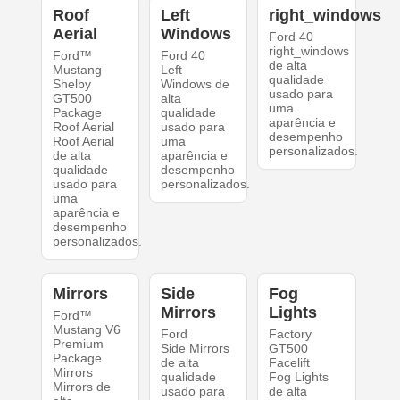
Roof
Left
right_windows
Aerial
Windows
Ford 40
right_windows
Ford™
Ford 40
de alta
Mustang
Left
qualidade
Shelby
Windows de
usado para
GT500
alta
uma
Package
qualidade
aparência e
Roof Aerial
usado para
desempenho
Roof Aerial
uma
personalizados.
de alta
aparência e
qualidade
desempenho
usado para
personalizados.
uma
aparência e
desempenho
personalizados.
Mirrors
Side
Fog
Mirrors
Lights
Ford™
Mustang V6
Ford
Factory
Premium
Side Mirrors
GT500
Package
de alta
Facelift
Mirrors
qualidade
Fog Lights
Mirrors de
usado para
de alta