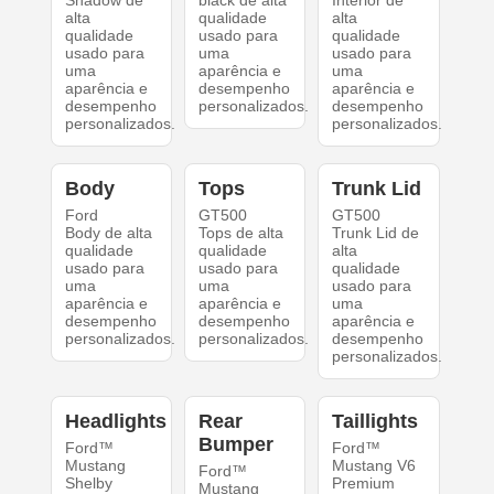
Shadow de
black de alta
Interior de
alta
qualidade
alta
qualidade
usado para
qualidade
usado para
uma
usado para
uma
aparência e
uma
aparência e
desempenho
aparência e
desempenho
personalizados.
desempenho
personalizados.
personalizados.
Body
Tops
Trunk Lid
Ford
GT500
GT500
Body de alta
Tops de alta
Trunk Lid de
qualidade
qualidade
alta
usado para
usado para
qualidade
uma
uma
usado para
aparência e
aparência e
uma
desempenho
desempenho
aparência e
personalizados.
personalizados.
desempenho
personalizados.
Headlights
Rear
Taillights
Bumper
Ford™
Ford™
Mustang
Mustang V6
Ford™
Shelby
Premium
Mustang