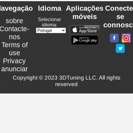
avegação
Idioma
Aplicações
Conecte
móveis
se
sobre
Selecionar
connosc
idioma:
Contacte-
nos
Terms of
use
Privacy
anunciar
Copyright © 2023 3DTuning LLC. All rights
reserved