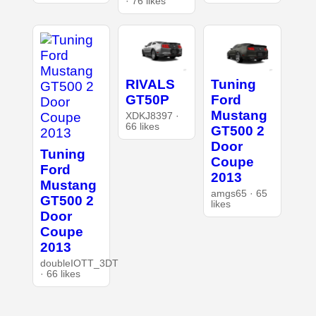
· 76 likes
RIVALS
Tuning
GT50P
Ford
Mustang
XDKJ8397 ·
66 likes
GT500 2
Door
Tuning
Coupe
Ford
2013
Mustang
amgs65 · 65
GT500 2
likes
Door
Coupe
2013
doubleIOTT_3DT
· 66 likes