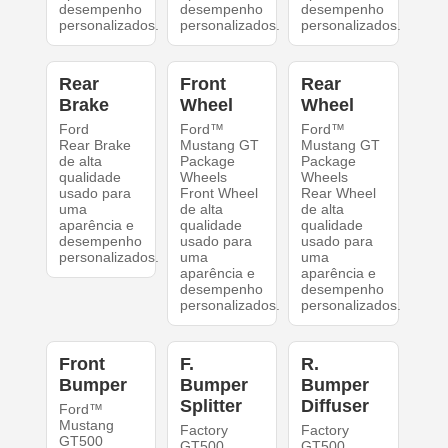
desempenho
desempenho
desempenho
personalizados.
personalizados.
personalizados.
Rear
Front
Rear
Brake
Wheel
Wheel
Ford
Ford™
Ford™
Rear Brake
Mustang GT
Mustang GT
de alta
Package
Package
qualidade
Wheels
Wheels
usado para
Front Wheel
Rear Wheel
uma
de alta
de alta
aparência e
qualidade
qualidade
desempenho
usado para
usado para
personalizados.
uma
uma
aparência e
aparência e
desempenho
desempenho
personalizados.
personalizados.
Front
F.
R.
Bumper
Bumper
Bumper
Splitter
Diffuser
Ford™
Mustang
Factory
Factory
GT500
GT500
GT500