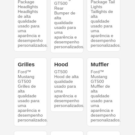
Package
Package Tail
GT500
Headlights
Lights
Rear
Headlights
Taillights de
Bumper de
de alta
alta
alta
qualidade
qualidade
qualidade
usado para
usado para
usado para
uma
uma
uma
aparência e
aparência e
aparência e
desempenho
desempenho
desempenho
personalizados.
personalizados.
personalizados.
Grilles
Hood
Muffler
Ford™
GT500
Ford™
Mustang
Hood de alta
Mustang
GT500
qualidade
GT500
Grilles de
usado para
Muffler de
alta
uma
alta
qualidade
aparência e
qualidade
usado para
desempenho
usado para
uma
personalizados.
uma
aparência e
aparência e
desempenho
desempenho
personalizados.
personalizados.