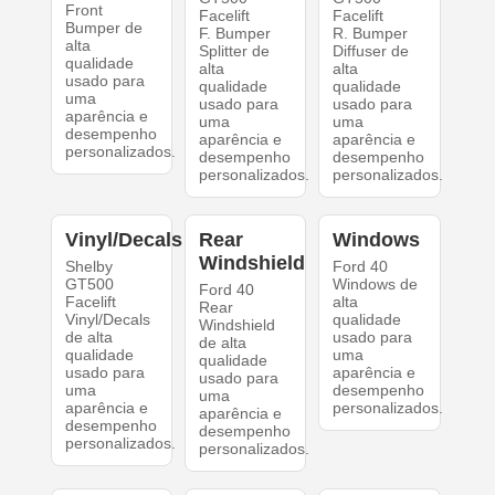
Front
Facelift
Facelift
Bumper de
F. Bumper
R. Bumper
alta
Splitter de
Diffuser de
qualidade
alta
alta
usado para
qualidade
qualidade
uma
usado para
usado para
aparência e
uma
uma
desempenho
aparência e
aparência e
personalizados.
desempenho
desempenho
personalizados.
personalizados.
Vinyl/Decals
Rear
Windows
Windshield
Shelby
Ford 40
GT500
Windows de
Ford 40
Facelift
alta
Rear
Vinyl/Decals
qualidade
Windshield
de alta
usado para
de alta
qualidade
uma
qualidade
usado para
aparência e
usado para
uma
desempenho
uma
aparência e
personalizados.
aparência e
desempenho
desempenho
personalizados.
personalizados.