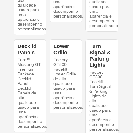
alta
uma
qualidade
qualidade
aparência e
usado para
usado para
desempenho
uma
uma
personalizados.
aparência e
aparência e
desempenho
desempenho
personalizados.
personalizados.
Decklid
Lower
Turn
Panels
Grille
Signal &
Parking
Ford™
Factory
Mustang GT
GT500
Lights
Premium
Facelift
Factory
Package
Lower Grille
GT500
Decklid
de alta
Facelift
Panel
qualidade
Turn Signal
Decklid
usado para
& Parking
Panels de
uma
Lights de
alta
aparência e
alta
qualidade
desempenho
qualidade
usado para
personalizados.
usado para
uma
uma
aparência e
aparência e
desempenho
desempenho
personalizados.
personalizados.