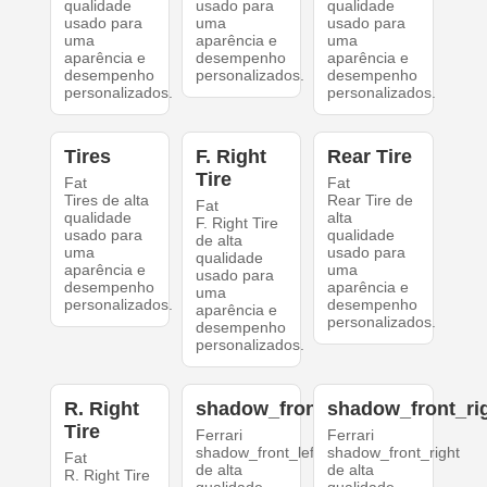
qualidade
usado para
qualidade
usado para
uma
usado para
uma
aparência e
uma
aparência e
desempenho
aparência e
desempenho
personalizados.
desempenho
personalizados.
personalizados.
Tires
F. Right
Rear Tire
Tire
Fat
Fat
Tires de alta
Rear Tire de
Fat
qualidade
alta
F. Right Tire
usado para
qualidade
de alta
uma
usado para
qualidade
aparência e
uma
usado para
desempenho
aparência e
uma
personalizados.
desempenho
aparência e
personalizados.
desempenho
personalizados.
R. Right
shadow_front_left
shadow_front_ri
Tire
Ferrari
Ferrari
shadow_front_left
shadow_front_right
Fat
de alta
de alta
R. Right Tire