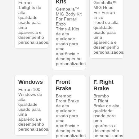
Kits
Ferrari
Gemballa™
Taillights de
MIG Hood
Gemballa™
alta
For Ferrari
MIG Body Kit
qualidade
Enzo
For Ferrari
usado para
Hood de alta
Enzo
uma
qualidade
Trims & Kits
aparência e
usado para
de alta
desempenho
uma
qualidade
personalizados.
aparência e
usado para
desempenho
uma
personalizados.
aparência e
desempenho
personalizados.
Windows
Front
F. Right
Brake
Brake
Ferrari 100
Windows de
Brembo
Brembo
alta
Front Brake
F. Right
qualidade
de alta
Brake de alta
usado para
qualidade
qualidade
uma
usado para
usado para
aparência e
uma
uma
desempenho
aparência e
aparência e
personalizados.
desempenho
desempenho
personalizados.
personalizados.