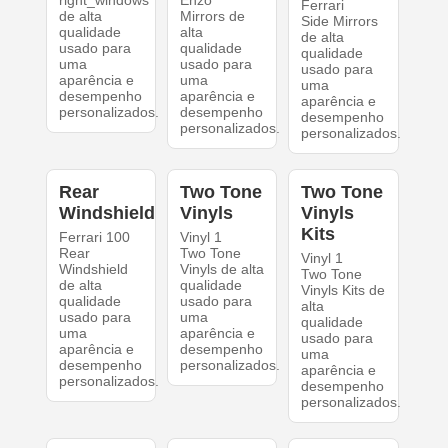
right_windows
Enzo
Ferrari
de alta
Mirrors de
Side Mirrors
qualidade
alta
de alta
usado para
qualidade
qualidade
uma
usado para
usado para
aparência e
uma
uma
desempenho
aparência e
aparência e
personalizados.
desempenho
desempenho
personalizados.
personalizados.
Rear
Two Tone
Two Tone
Windshield
Vinyls
Vinyls
Kits
Ferrari 100
Vinyl 1
Rear
Two Tone
Vinyl 1
Windshield
Vinyls de alta
Two Tone
de alta
qualidade
Vinyls Kits de
qualidade
usado para
alta
usado para
uma
qualidade
uma
aparência e
usado para
aparência e
desempenho
uma
desempenho
personalizados.
aparência e
personalizados.
desempenho
personalizados.