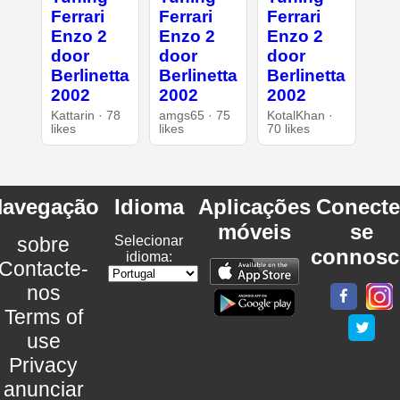
Ferrari
Ferrari
Ferrari
Enzo 2
Enzo 2
Enzo 2
door
door
door
Berlinetta
Berlinetta
Berlinetta
2002
2002
2002
Kattarin · 78
amgs65 · 75
KotalKhan ·
likes
likes
70 likes
avegação
Idioma
Aplicações
Conecte
móveis
se
sobre
Selecionar
connosc
idioma:
Contacte-
nos
Terms of
use
Privacy
anunciar