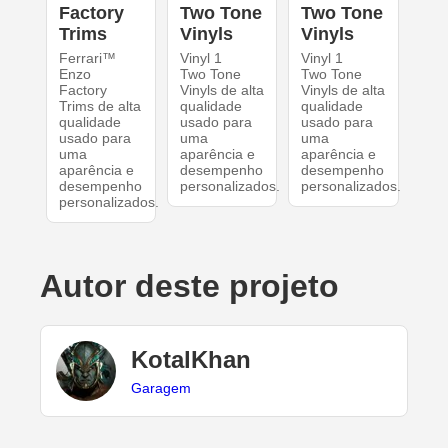
Factory
Two Tone
Two Tone
Trims
Vinyls
Vinyls
Ferrari™
Vinyl 1
Vinyl 1
Enzo
Two Tone
Two Tone
Factory
Vinyls de alta
Vinyls de alta
Trims de alta
qualidade
qualidade
qualidade
usado para
usado para
usado para
uma
uma
uma
aparência e
aparência e
aparência e
desempenho
desempenho
desempenho
personalizados.
personalizados.
personalizados.
Autor deste projeto
KotalKhan
Garagem