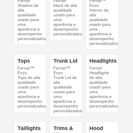
Ferrari
Ferrari
Ferrari™
Shadow de
black de alta
Enzo
alta
qualidade
Interior de
qualidade
usado para
alta
usado para
uma
qualidade
uma
aparência e
usado para
aparência e
desempenho
uma
desempenho
personalizados.
aparência e
personalizados.
desempenho
personalizados.
Tops
Trunk Lid
Headlights
Ferrari™
Ferrari™
Ferrari
Enzo
Enzo
Headlights
Tops de alta
Trunk Lid de
de alta
qualidade
alta
qualidade
usado para
qualidade
usado para
uma
usado para
uma
aparência e
uma
aparência e
desempenho
aparência e
desempenho
personalizados.
desempenho
personalizados.
personalizados.
Taillights
Trims &
Hood