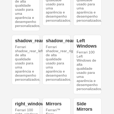
qualidade
qualidade
de alta
usado para
usado para
qualidade
uma
uma
usado para
aparência e
aparência e
uma
desempenho
desempenho
aparência e
personalizados.
personalizados.
desempenho
personalizados.
shadow_rear_left
shadow_rear_right
Left
Windows
Ferrari
Ferrari
shadow_rear_left
shadow_rear_right
Ferrari 100
de alta
de alta
Left
qualidade
qualidade
Windows de
usado para
usado para
alta
uma
uma
qualidade
aparência e
aparência e
usado para
desempenho
desempenho
uma
personalizados.
personalizados.
aparência e
desempenho
personalizados.
right_windows
Mirrors
Side
Mirrors
Ferrari 100
Ferrari™