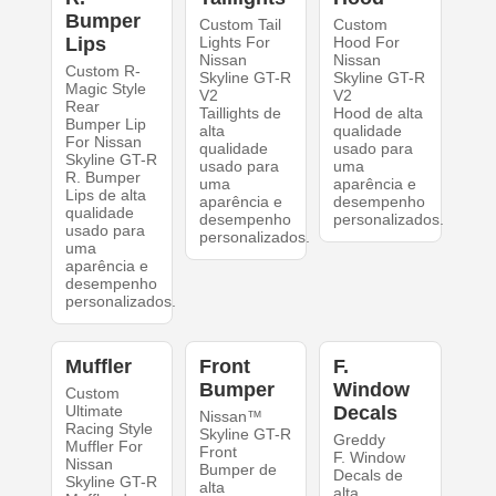
Bumper
Custom Tail
Custom
Lips
Lights For
Hood For
Nissan
Nissan
Custom R-
Skyline GT-R
Skyline GT-R
Magic Style
V2
V2
Rear
Taillights de
Hood de alta
Bumper Lip
alta
qualidade
For Nissan
qualidade
usado para
Skyline GT-R
usado para
uma
R. Bumper
uma
aparência e
Lips de alta
aparência e
desempenho
qualidade
desempenho
personalizados.
usado para
personalizados.
uma
aparência e
desempenho
personalizados.
Muffler
Front
F.
Bumper
Window
Custom
Ultimate
Decals
Nissan™
Racing Style
Skyline GT-R
Greddy
Muffler For
Front
F. Window
Nissan
Bumper de
Decals de
Skyline GT-R
alta
alta