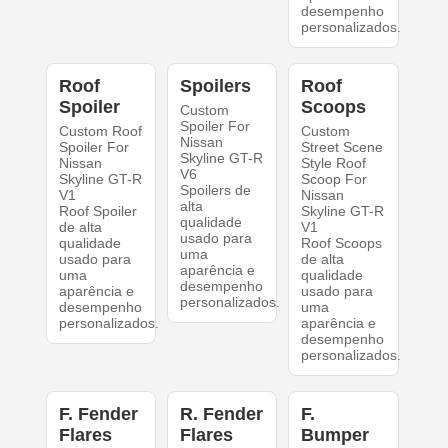
desempenho
personalizados.
Roof
Spoilers
Roof
Spoiler
Scoops
Custom
Spoiler For
Custom Roof
Custom
Nissan
Spoiler For
Street Scene
Skyline GT-R
Nissan
Style Roof
V6
Skyline GT-R
Scoop For
Spoilers de
V1
Nissan
alta
Roof Spoiler
Skyline GT-R
qualidade
de alta
V1
usado para
qualidade
Roof Scoops
uma
usado para
de alta
aparência e
uma
qualidade
desempenho
aparência e
usado para
personalizados.
desempenho
uma
personalizados.
aparência e
desempenho
personalizados.
F. Fender
R. Fender
F.
Flares
Flares
Bumper