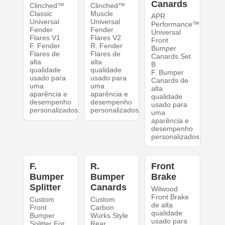
Canards
Clinched™
Clinched™
Classic
Muscle
APR
Universal
Universal
Performance™
Fender
Fender
Universal
Flares V1
Flares V2
Front
F. Fender
R. Fender
Bumper
Flares de
Flares de
Canards Set
alta
alta
B
qualidade
qualidade
F. Bumper
usado para
usado para
Canards de
uma
uma
alta
aparência e
aparência e
qualidade
desempenho
desempenho
usado para
personalizados.
personalizados.
uma
aparência e
desempenho
personalizados.
F.
R.
Front
Bumper
Bumper
Brake
Splitter
Canards
Wilwood
Front Brake
Custom
Custom
de alta
Front
Carbon
qualidade
Bumper
Wurks Style
usado para
Splitter For
Rear