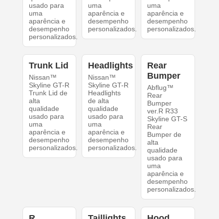
usado para
uma
uma
uma
aparência e
aparência e
aparência e
desempenho
desempenho
desempenho
personalizados.
personalizados.
personalizados.
Trunk Lid
Headlights
Rear
Bumper
Nissan™
Nissan™
Skyline GT-R
Skyline GT-R
Abflug™
Trunk Lid de
Headlights
Rear
alta
de alta
Bumper
qualidade
qualidade
ver.R R33
usado para
usado para
Skyline GT-S
uma
uma
Rear
aparência e
aparência e
Bumper de
desempenho
desempenho
alta
personalizados.
personalizados.
qualidade
usado para
uma
aparência e
desempenho
personalizados.
R.
Taillights
Hood