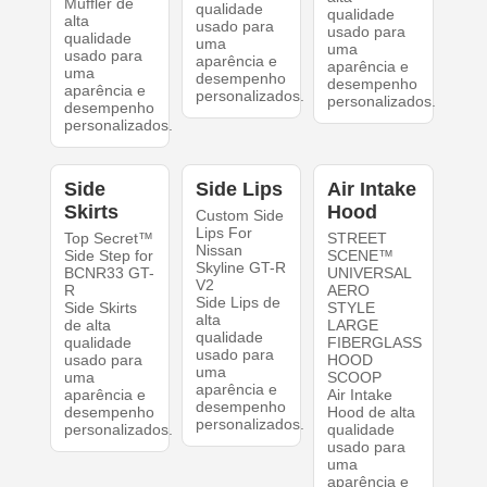
Muffler de
qualidade
qualidade
alta
usado para
usado para
qualidade
uma
uma
usado para
aparência e
aparência e
uma
desempenho
desempenho
aparência e
personalizados.
personalizados.
desempenho
personalizados.
Side
Side Lips
Air Intake
Skirts
Hood
Custom Side
Lips For
Top Secret™
STREET
Nissan
Side Step for
SCENE™
Skyline GT-R
BCNR33 GT-
UNIVERSAL
V2
R
AERO
Side Lips de
Side Skirts
STYLE
alta
de alta
LARGE
qualidade
qualidade
FIBERGLASS
usado para
usado para
HOOD
uma
uma
SCOOP
aparência e
aparência e
Air Intake
desempenho
desempenho
Hood de alta
personalizados.
personalizados.
qualidade
usado para
uma
aparência e