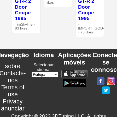
GT-R 2
GT-R 2
likes
Door
Door
Coupe
Coupe
1995
1995
TimSkyline ·
-
83 likes
IMPORT_GOD-
· 75 likes
avegação
Idioma
Aplicações
Conecte
móveis
se
sobre
Selecionar
connosc
idioma:
Contacte-
nos
Terms of
use
Privacy
anunciar
Copyright © 2023 3DTuning LLC. All rights