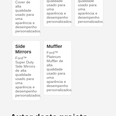
qualidade
qualidade
Cover de
usado para
usado para
alta
uma
uma
qualidade
aparência e
aparência e
usado para
desempenho
desempenho
uma
personalizados.
personalizados.
aparência e
desempenho
personalizados.
Side
Muffler
Mirrors
Ford™
Platinum
Ford™
Muffler de
Super Duty
alta
Side Mirrors
qualidade
de alta
usado para
qualidade
uma
usado para
aparência e
uma
desempenho
aparência e
personalizados.
desempenho
personalizados.