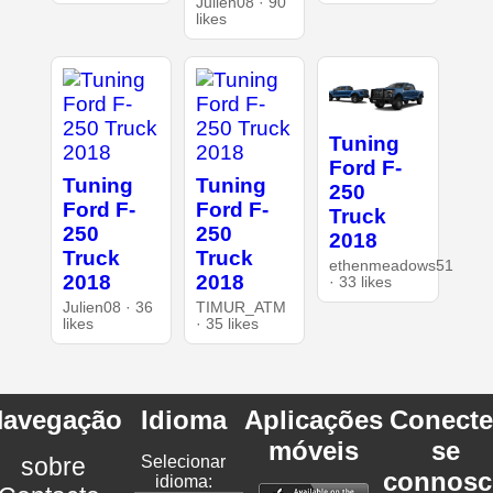
Julien08 · 90
likes
Tuning
Ford F-
Tuning
Tuning
250
Ford F-
Ford F-
Truck
250
250
2018
Truck
Truck
ethenmeadows51
2018
2018
· 33 likes
Julien08 · 36
TIMUR_ATM
likes
· 35 likes
avegação
Idioma
Aplicações
Conecte
móveis
se
sobre
Selecionar
connosc
idioma: