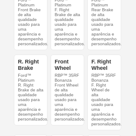
Ford™
Ford™
Ford™
Platinum
Platinum
Platinum
Front Brake
F. Right
Rear Brake
de alta
Brake de alta
de alta
qualidade
qualidade
qualidade
usado para
usado para
usado para
uma
uma
uma
aparência e
aparência e
aparência e
desempenho
desempenho
desempenho
personalizados.
personalizados.
personalizados.
R. Right
Front
F. Right
Brake
Wheel
Wheel
Ford™
RBP™ 35RF
RBP™ 35RF
Platinum
Bonanza
Bonanza
R. Right
Front Wheel
F. Right
Brake de alta
de alta
Wheel de
qualidade
qualidade
alta
usado para
usado para
qualidade
uma
uma
usado para
aparência e
aparência e
uma
desempenho
desempenho
aparência e
personalizados.
personalizados.
desempenho
personalizados.