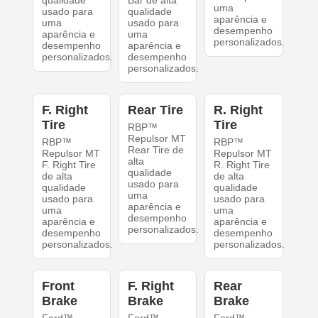
qualidade
Bar de alta
uma
usado para
qualidade
aparência e
uma
usado para
desempenho
aparência e
uma
personalizados.
desempenho
aparência e
personalizados.
desempenho
personalizados.
F. Right
Rear Tire
R. Right
Tire
Tire
RBP™
Repulsor MT
RBP™
RBP™
Rear Tire de
Repulsor MT
Repulsor MT
alta
F. Right Tire
R. Right Tire
qualidade
de alta
de alta
usado para
qualidade
qualidade
uma
usado para
usado para
aparência e
uma
uma
desempenho
aparência e
aparência e
personalizados.
desempenho
desempenho
personalizados.
personalizados.
Front
F. Right
Rear
Brake
Brake
Brake