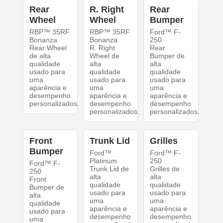
Rear
R. Right
Rear
Wheel
Wheel
Bumper
RBP™ 35RF
RBP™ 35RF
Ford™ F-
Bonanza
Bonanza
250
Rear Wheel
R. Right
Rear
de alta
Wheel de
Bumper de
qualidade
alta
alta
usado para
qualidade
qualidade
uma
usado para
usado para
aparência e
uma
uma
desempenho
aparência e
aparência e
personalizados.
desempenho
desempenho
personalizados.
personalizados.
Front
Trunk Lid
Grilles
Bumper
Ford™
Ford™ F-
Platinum
250
Ford™ F-
Trunk Lid de
Grilles de
250
alta
alta
Front
qualidade
qualidade
Bumper de
usado para
usado para
alta
uma
uma
qualidade
aparência e
aparência e
usado para
desempenho
desempenho
uma