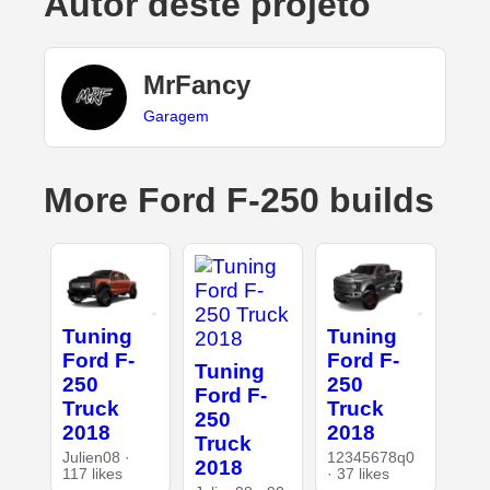
Autor deste projeto
MrFancy
Garagem
More Ford F-250 builds
Tuning
Tuning
Ford F-
Ford F-
Tuning
250
250
Ford F-
Truck
Truck
250
2018
2018
Truck
Julien08 ·
12345678q0
2018
117 likes
· 37 likes