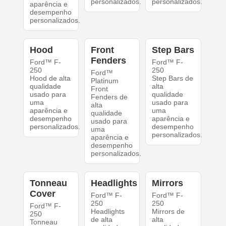
personalizados.
personalizados.
aparência e
desempenho
personalizados.
Hood
Front
Step Bars
Fenders
Ford™ F-
Ford™ F-
250
250
Ford™
Hood de alta
Step Bars de
Platinum
qualidade
alta
Front
usado para
qualidade
Fenders de
uma
usado para
alta
aparência e
uma
qualidade
desempenho
aparência e
usado para
personalizados.
desempenho
uma
personalizados.
aparência e
desempenho
personalizados.
Tonneau
Headlights
Mirrors
Cover
Ford™ F-
Ford™ F-
250
250
Ford™ F-
Headlights
Mirrors de
250
de alta
alta
Tonneau