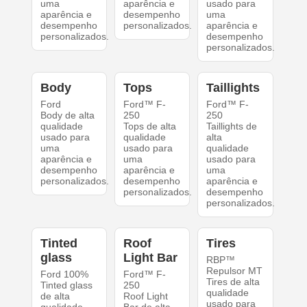
uma
aparência e
usado para
aparência e
desempenho
uma
desempenho
personalizados.
aparência e
personalizados.
desempenho
personalizados.
Body
Tops
Taillights
Ford
Ford™ F-
Ford™ F-
Body de alta
250
250
qualidade
Tops de alta
Taillights de
usado para
qualidade
alta
uma
usado para
qualidade
aparência e
uma
usado para
desempenho
aparência e
uma
personalizados.
desempenho
aparência e
personalizados.
desempenho
personalizados.
Tinted
Roof
Tires
glass
Light Bar
RBP™
Repulsor MT
Ford 100%
Ford™ F-
Tires de alta
Tinted glass
250
qualidade
de alta
Roof Light
usado para