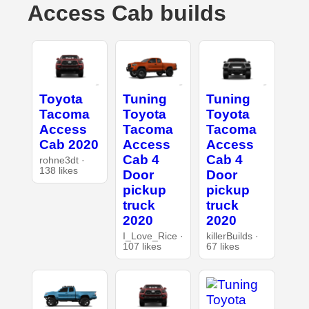
Access Cab builds
Toyota
Tuning
Tuning
Tacoma
Toyota
Toyota
Access
Tacoma
Tacoma
Cab 2020
Access
Access
Cab 4
Cab 4
rohne3dt ·
138 likes
Door
Door
pickup
pickup
truck
truck
2020
2020
I_Love_Rice ·
killerBuilds ·
107 likes
67 likes