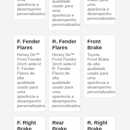
qualidade
aparência e
uma
usado para
desempenho
aparência e
uma
personalizados.
desempenho
aparência e
personalizados.
desempenho
personalizados.
F. Fender
R. Fender
Front
Flares
Flares
Brake
Honey De™
Honey De™
Toyota
Front Fender
Front Fender
Front Brake
2inch wide×2
2inch wide×2
de alta
F. Fender
R. Fender
qualidade
Flares de
Flares de
usado para
alta
alta
uma
qualidade
qualidade
aparência e
usado para
usado para
desempenho
uma
uma
personalizados.
aparência e
aparência e
desempenho
desempenho
personalizados.
personalizados.
F. Right
Rear
R. Right
Brake
Brake
Brake