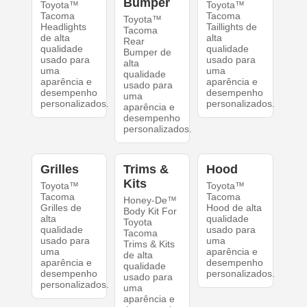
Bumper
Toyota™
Toyota™
Tacoma
Tacoma
Toyota™
Headlights
Taillights de
Tacoma
de alta
alta
Rear
qualidade
qualidade
Bumper de
usado para
usado para
alta
uma
uma
qualidade
aparência e
aparência e
usado para
desempenho
desempenho
uma
personalizados.
personalizados.
aparência e
desempenho
personalizados.
Grilles
Trims &
Hood
Kits
Toyota™
Toyota™
Tacoma
Tacoma
Honey-De™
Grilles de
Hood de alta
Body Kit For
alta
qualidade
Toyota
qualidade
usado para
Tacoma
usado para
uma
Trims & Kits
uma
aparência e
de alta
aparência e
desempenho
qualidade
desempenho
personalizados.
usado para
personalizados.
uma
aparência e