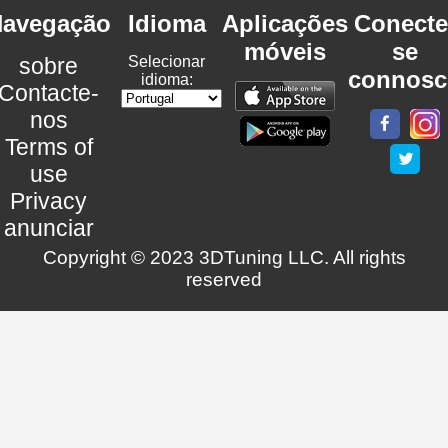
avegação
Idioma
Aplicações
Conecte
móveis
se
sobre
Selecionar
connosc
idioma:
Contacte-
nos
Terms of
use
Privacy
anunciar
Copyright © 2023 3DTuning LLC. All rights
reserved