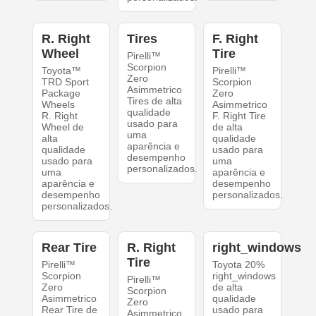
R. Right
Tires
F. Right
Wheel
Tire
Pirelli™
Scorpion
Toyota™
Pirelli™
Zero
TRD Sport
Scorpion
Asimmetrico
Package
Zero
Tires de alta
Wheels
Asimmetrico
qualidade
R. Right
F. Right Tire
usado para
Wheel de
de alta
uma
alta
qualidade
aparência e
qualidade
usado para
desempenho
usado para
uma
personalizados.
uma
aparência e
aparência e
desempenho
desempenho
personalizados.
personalizados.
Rear Tire
R. Right
right_windows
Tire
Pirelli™
Toyota 20%
Scorpion
right_windows
Pirelli™
Zero
de alta
Scorpion
Asimmetrico
qualidade
Zero
Rear Tire de
usado para
Asimmetrico