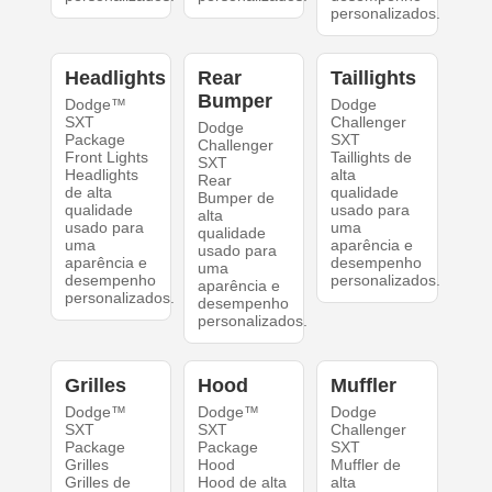
personalizados.
Headlights
Rear
Taillights
Bumper
Dodge™
Dodge
SXT
Challenger
Dodge
Package
SXT
Challenger
Front Lights
Taillights de
SXT
Headlights
alta
Rear
de alta
qualidade
Bumper de
qualidade
usado para
alta
usado para
uma
qualidade
uma
aparência e
usado para
aparência e
desempenho
uma
desempenho
personalizados.
aparência e
personalizados.
desempenho
personalizados.
Grilles
Hood
Muffler
Dodge™
Dodge™
Dodge
SXT
SXT
Challenger
Package
Package
SXT
Grilles
Hood
Muffler de
Grilles de
Hood de alta
alta