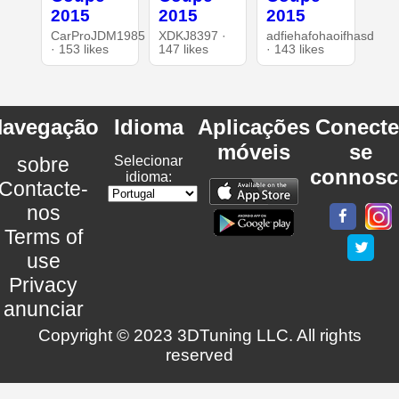
2015
2015
2015
CarProJDM1985
XDKJ8397 ·
adfiehafohaoifhasd
· 153 likes
147 likes
· 143 likes
avegação
Idioma
Aplicações
Conecte
móveis
se
sobre
Selecionar
connosc
idioma:
Contacte-
nos
Terms of
use
Privacy
anunciar
Copyright © 2023 3DTuning LLC. All rights
reserved