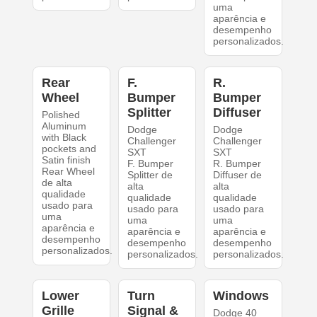
uma
aparência e
desempenho
personalizados.
Rear
F.
R.
Wheel
Bumper
Bumper
Splitter
Diffuser
Polished
Aluminum
Dodge
Dodge
with Black
Challenger
Challenger
pockets and
SXT
SXT
Satin finish
F. Bumper
R. Bumper
Rear Wheel
Splitter de
Diffuser de
de alta
alta
alta
qualidade
qualidade
qualidade
usado para
usado para
usado para
uma
uma
uma
aparência e
aparência e
aparência e
desempenho
desempenho
desempenho
personalizados.
personalizados.
personalizados.
Lower
Turn
Windows
Grille
Signal &
Dodge 40