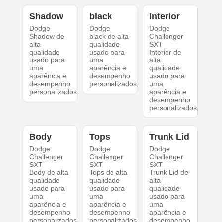
Shadow
black
Interior
Dodge
Dodge
Dodge
Shadow de
black de alta
Challenger
alta
qualidade
SXT
qualidade
usado para
Interior de
usado para
uma
alta
uma
aparência e
qualidade
aparência e
desempenho
usado para
desempenho
personalizados.
uma
personalizados.
aparência e
desempenho
personalizados.
Body
Tops
Trunk Lid
Dodge
Dodge
Dodge
Challenger
Challenger
Challenger
SXT
SXT
SXT
Body de alta
Tops de alta
Trunk Lid de
qualidade
qualidade
alta
usado para
usado para
qualidade
uma
uma
usado para
aparência e
aparência e
uma
desempenho
desempenho
aparência e
personalizados.
personalizados.
desempenho