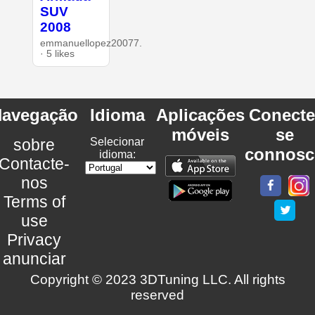
SUV
2008
emmanuellopez20077.
· 5 likes
avegação
Idioma
Aplicações
Conecte
móveis
se
sobre
Selecionar
connosc
idioma:
Contacte-
nos
Terms of
use
Privacy
anunciar
Copyright © 2023 3DTuning LLC. All rights
reserved