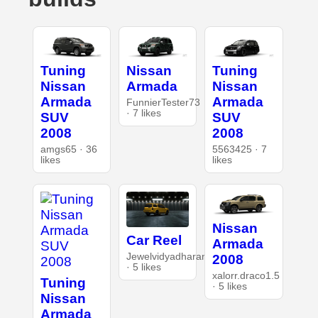
Tuning
Nissan
Tuning
Nissan
Armada
Nissan
Armada
Armada
FunnierTester73
· 7 likes
SUV
SUV
2008
2008
amgs65 · 36
5563425 · 7
likes
likes
Nissan
Car Reel
Armada
Jewelvidyadharan
2008
· 5 likes
xalorr.draco1.5
Tuning
· 5 likes
Nissan
Armada