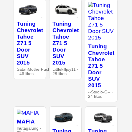
Tuning
Tuning
Chevrolet
Chevrolet
Tahoe
Tahoe
Z71 5
Z71 5
Tuning
Door
Door
Chevrolet
SUV
SUV
Tahoe
2015
2015
Z71 5
SatanMotherFucker
Littlekilljoy11 ·
Door
· 46 likes
28 likes
SUV
2015
--Studio-G-- ·
24 likes
MAFIA
lhutagalung ·
Tuning
Tuning