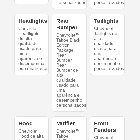
personalizados.
personalizados.
Headlights
Rear
Taillights
Bumper
Chevrolet
Chevrolet
Headlights
Taillights de
Chevrolet™
de alta
alta
Tahoe Black
qualidade
qualidade
Edition
usado para
usado para
Package
uma
uma
Rear
aparência e
aparência e
Bumper
desempenho
desempenho
Rear
personalizados.
personalizados.
Bumper de
alta
qualidade
usado para
uma
aparência e
desempenho
personalizados.
Hood
Muffler
Front
Fenders
Chevrolet
Chevrolet™
Hood de alta
Tahoe
Chevrolet