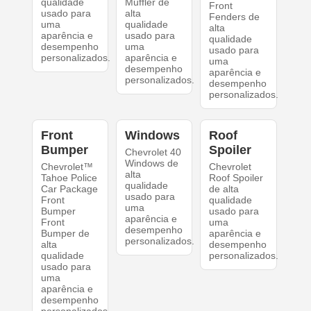
qualidade
Muffler de
Front
usado para
alta
Fenders de
uma
qualidade
alta
aparência e
usado para
qualidade
desempenho
uma
usado para
personalizados.
aparência e
uma
desempenho
aparência e
personalizados.
desempenho
personalizados.
Front
Windows
Roof
Bumper
Spoiler
Chevrolet 40
Windows de
Chevrolet™
Chevrolet
alta
Tahoe Police
Roof Spoiler
qualidade
Car Package
de alta
usado para
Front
qualidade
uma
Bumper
usado para
aparência e
Front
uma
desempenho
Bumper de
aparência e
personalizados.
alta
desempenho
qualidade
personalizados.
usado para
uma
aparência e
desempenho
personalizados.