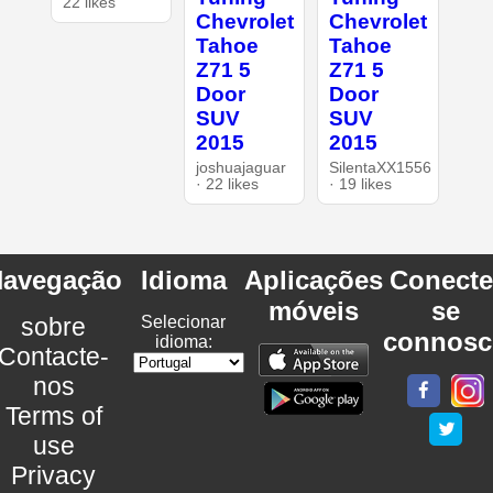
22 likes
Chevrolet
Chevrolet
Tahoe
Tahoe
Z71 5
Z71 5
Door
Door
SUV
SUV
2015
2015
joshuajaguar
SilentaXX1556
· 22 likes
· 19 likes
avegação
Idioma
Aplicações
Conecte
móveis
se
sobre
Selecionar
connosc
idioma:
Contacte-
nos
Terms of
use
Privacy