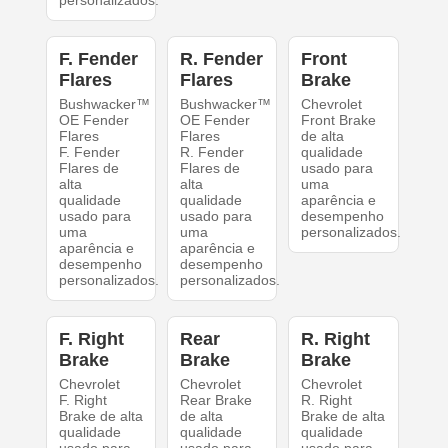
F. Fender
R. Fender
Front
Flares
Flares
Brake
Bushwacker™
Bushwacker™
Chevrolet
OE Fender
OE Fender
Front Brake
Flares
Flares
de alta
F. Fender
R. Fender
qualidade
Flares de
Flares de
usado para
alta
alta
uma
qualidade
qualidade
aparência e
usado para
usado para
desempenho
uma
uma
personalizados.
aparência e
aparência e
desempenho
desempenho
personalizados.
personalizados.
F. Right
Rear
R. Right
Brake
Brake
Brake
Chevrolet
Chevrolet
Chevrolet
F. Right
Rear Brake
R. Right
Brake de alta
de alta
Brake de alta
qualidade
qualidade
qualidade
usado para
usado para
usado para