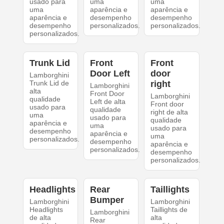
usado para
uma
uma
uma
aparência e
aparência e
aparência e
desempenho
desempenho
desempenho
personalizados.
personalizados.
personalizados.
Trunk Lid
Front
Front
Door Left
door
Lamborghini
Trunk Lid de
right
Lamborghini
alta
Front Door
Lamborghini
qualidade
Left de alta
Front door
usado para
qualidade
right de alta
uma
usado para
qualidade
aparência e
uma
usado para
desempenho
aparência e
uma
personalizados.
desempenho
aparência e
personalizados.
desempenho
personalizados.
Headlights
Rear
Taillights
Bumper
Lamborghini
Lamborghini
Headlights
Taillights de
Lamborghini
de alta
alta
Rear