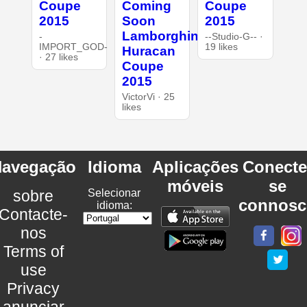
Coupe
Coming
Coupe
2015
Soon
2015
Lamborghini
-
--Studio-G-- ·
IMPORT_GOD-
19 likes
Huracan
· 27 likes
Coupe
2015
VictorVi · 25
likes
avegação
Idioma
Aplicações
Conecte
móveis
se
sobre
Selecionar
connosc
idioma:
Contacte-
nos
Terms of
use
Privacy