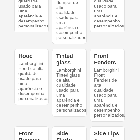
qualidade
qualidade
Bumper de
usado para
usado para
alta
uma
uma
qualidade
aparência e
aparência e
usado para
desempenho
desempenho
uma
personalizados.
personalizados.
aparência e
desempenho
personalizados.
Hood
Tinted
Front
glass
Fenders
Lamborghini
Hood de alta
Lamborghini
Lamborghini
qualidade
Tinted glass
Front
usado para
de alta
Fenders de
uma
qualidade
alta
aparência e
usado para
qualidade
desempenho
uma
usado para
personalizados.
aparência e
uma
desempenho
aparência e
personalizados.
desempenho
personalizados.
Front
Side
Side Lips