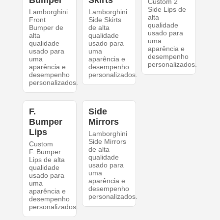
Bumper
Skirts
Custom 2
Side Lips de
Lamborghini
Lamborghini
alta
Front
Side Skirts
qualidade
Bumper de
de alta
usado para
alta
qualidade
uma
qualidade
usado para
aparência e
usado para
uma
desempenho
uma
aparência e
personalizados.
aparência e
desempenho
desempenho
personalizados.
personalizados.
F.
Side
Bumper
Mirrors
Lips
Lamborghini
Side Mirrors
Custom
de alta
F. Bumper
qualidade
Lips de alta
usado para
qualidade
uma
usado para
aparência e
uma
desempenho
aparência e
personalizados.
desempenho
personalizados.