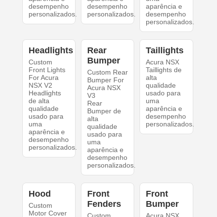
desempenho
desempenho
aparência e
personalizados.
personalizados.
desempenho
personalizados.
Headlights
Rear
Taillights
Bumper
Custom
Acura NSX
Front Lights
Taillights de
Custom Rear
For Acura
alta
Bumper For
NSX V2
qualidade
Acura NSX
Headlights
usado para
V3
de alta
uma
Rear
qualidade
aparência e
Bumper de
usado para
desempenho
alta
uma
personalizados.
qualidade
aparência e
usado para
desempenho
uma
personalizados.
aparência e
desempenho
personalizados.
Hood
Front
Front
Fenders
Bumper
Custom
Motor Cover
Custom
Acura NSX