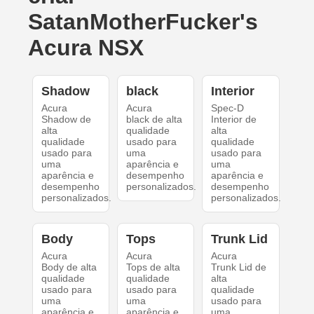
SatanMotherFucker's
Acura NSX
Shadow
black
Interior
Acura
Acura
Spec-D
Shadow de
black de alta
Interior de
alta
qualidade
alta
qualidade
usado para
qualidade
usado para
uma
usado para
uma
aparência e
uma
aparência e
desempenho
aparência e
desempenho
personalizados.
desempenho
personalizados.
personalizados.
Body
Tops
Trunk Lid
Acura
Acura
Acura
Body de alta
Tops de alta
Trunk Lid de
qualidade
qualidade
alta
usado para
usado para
qualidade
uma
uma
usado para
aparência e
aparência e
uma