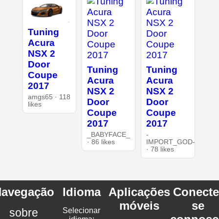
Tuning
Acura
NSX 2
Door
Tuning
Tuning
Coupe
Acura
Acura
2017
NSX 2
NSX 2
amgs65 · 118
Door
Door
likes
Coupe
Coupe
2017
2017
_BABYFACE_
-
· 86 likes
IMPORT_GOD-
· 78 likes
avegação
Idioma
Aplicações
Conecte
móveis
se
sobre
Selecionar