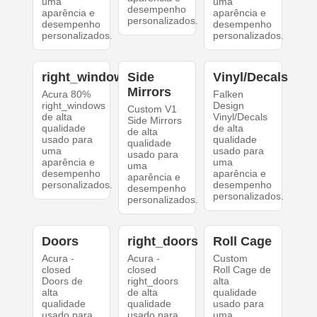
uma
uma
desempenho
aparência e
aparência e
personalizados.
desempenho
desempenho
personalizados.
personalizados.
right_windows
Side
Vinyl/Decals
Mirrors
Acura 80%
Falken
right_windows
Design
Custom V1
de alta
Vinyl/Decals
Side Mirrors
qualidade
de alta
de alta
usado para
qualidade
qualidade
uma
usado para
usado para
aparência e
uma
uma
desempenho
aparência e
aparência e
personalizados.
desempenho
desempenho
personalizados.
personalizados.
Doors
right_doors
Roll Cage
Acura -
Acura -
Custom
closed
closed
Roll Cage de
Doors de
right_doors
alta
alta
de alta
qualidade
qualidade
qualidade
usado para
usado para
usado para
uma