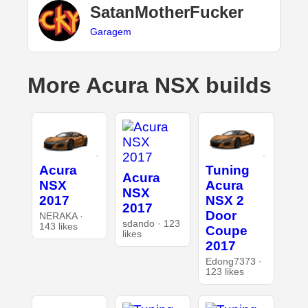
SatanMotherFucker
Garagem
More Acura NSX builds
Acura
Tuning
Acura
NSX
Acura
NSX
2017
NSX 2
2017
Door
NERAKA ·
sdando · 123
143 likes
Coupe
likes
2017
Edong7373 ·
123 likes