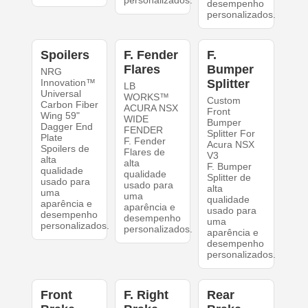
desempenho
personalizados.
Spoilers
F. Fender
F.
Flares
Bumper
NRG
Innovation™
Splitter
LB
Universal
WORKS™
Custom
Carbon Fiber
ACURA NSX
Front
Wing 59"
WIDE
Bumper
Dagger End
FENDER
Splitter For
Plate
F. Fender
Acura NSX
Spoilers de
Flares de
V3
alta
alta
F. Bumper
qualidade
qualidade
Splitter de
usado para
usado para
alta
uma
uma
qualidade
aparência e
aparência e
usado para
desempenho
desempenho
uma
personalizados.
personalizados.
aparência e
desempenho
personalizados.
Front
F. Right
Rear