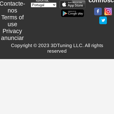
connosc
idioma:
Contacte-
nos
Terms of
use
Privacy
anunciar
Copyright © 2023 3DTuning LLC. All rights
reserved