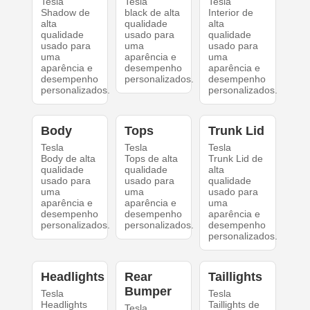
Tesla
Tesla
Tesla
Shadow de
black de alta
Interior de
alta
qualidade
alta
qualidade
usado para
qualidade
usado para
uma
usado para
uma
aparência e
uma
aparência e
desempenho
aparência e
desempenho
personalizados.
desempenho
personalizados.
personalizados.
Body
Tops
Trunk Lid
Tesla
Tesla
Tesla
Body de alta
Tops de alta
Trunk Lid de
qualidade
qualidade
alta
usado para
usado para
qualidade
uma
uma
usado para
aparência e
aparência e
uma
desempenho
desempenho
aparência e
personalizados.
personalizados.
desempenho
personalizados.
Headlights
Rear
Taillights
Bumper
Tesla
Tesla
Headlights
Taillights de
Tesla