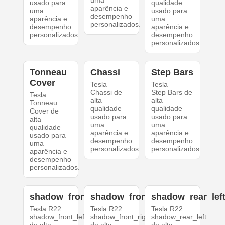
uma
usado para
qualidade
aparência e
uma
usado para
desempenho
aparência e
uma
personalizados.
desempenho
aparência e
personalizados.
desempenho
personalizados.
Tonneau
Chassi
Step Bars
Cover
Tesla
Tesla
Chassi de
Step Bars de
Tesla
alta
alta
Tonneau
qualidade
qualidade
Cover de
usado para
usado para
alta
uma
uma
qualidade
aparência e
aparência e
usado para
desempenho
desempenho
uma
personalizados.
personalizados.
aparência e
desempenho
personalizados.
shadow_front_left
shadow_front_right
shadow_rear_lef
Tesla R22
Tesla R22
Tesla R22
shadow_front_left
shadow_front_right
shadow_rear_left