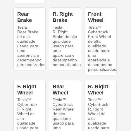
Rear
R. Right
Front
Brake
Brake
Wheel
Tesla
Tesla
Tesla™
Rear Brake
R. Right
Cybertruck
de alta
Brake de alta
Front Wheel
qualidade
qualidade
de alta
usado para
usado para
qualidade
uma
uma
usado para
aparência e
aparência e
uma
desempenho
desempenho
aparência e
personalizados.
personalizados.
desempenho
personalizados.
F. Right
Rear
R. Right
Wheel
Wheel
Wheel
Tesla™
Tesla™
Tesla™
Cybertruck
Cybertruck
Cybertruck
F. Right
Rear Wheel
R. Right
Wheel de
de alta
Wheel de
alta
qualidade
alta
qualidade
usado para
qualidade
usado para
uma
usado para