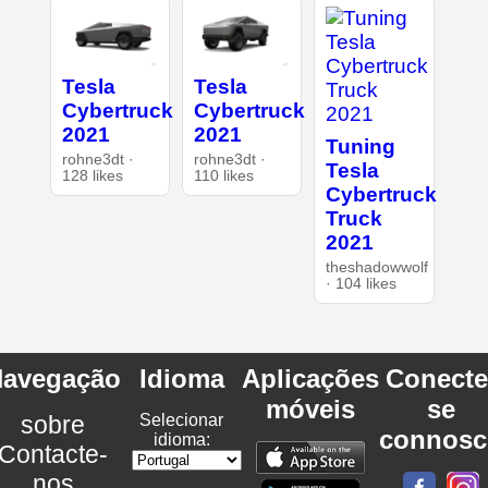
Tesla
Tesla
Cybertruck
Cybertruck
2021
2021
Tuning
rohne3dt ·
rohne3dt ·
Tesla
128 likes
110 likes
Cybertruck
Truck
2021
theshadowwolf
· 104 likes
avegação
Idioma
Aplicações
Conecte
móveis
se
sobre
Selecionar
connosc
idioma:
Contacte-
nos