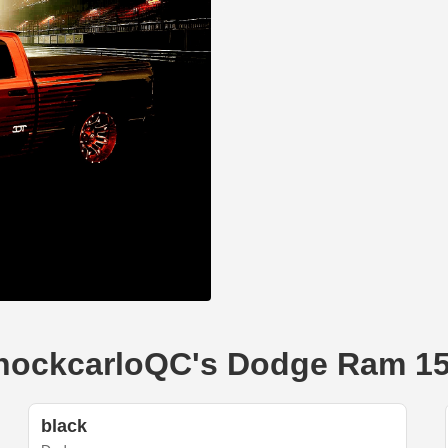
ShockcarloQC's Dodge Ram 150
black