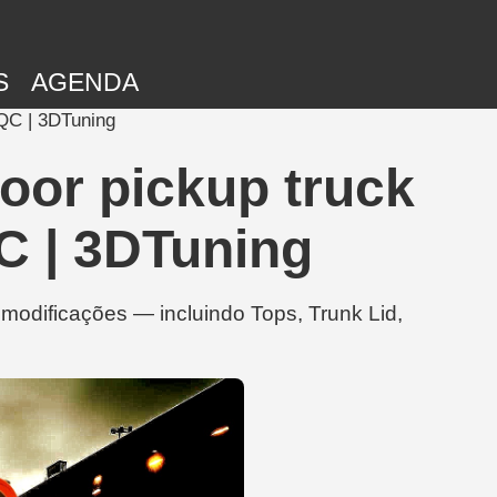
S
AGENDA
oQC | 3DTuning
oor pickup truck
C | 3DTuning
odificações — incluindo Tops, Trunk Lid,