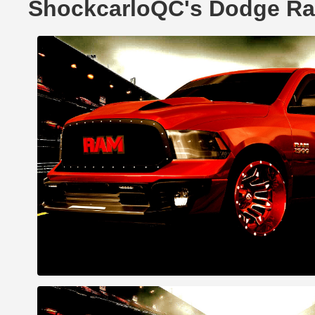
ShockcarloQC's Dodge Ram