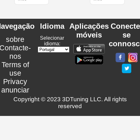
avegação
Idioma
Aplicações
Conecte
móveis
se
sobre
Selecionar
connosc
idioma:
Contacte-
nos
Terms of
use
Privacy
anunciar
Copyright © 2023 3DTuning LLC. All rights
reserved