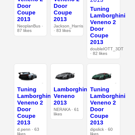
Door
Door
Tuning
Coupe
Coupe
Lamborghini
2013
2013
Veneno 2
NeoplanBus ·
Jackson_Harris
Door
87 likes
· 83 likes
Coupe
2013
doubleIOTT_3DT
· 82 likes
Tuning
Lamborghini
Tuning
Lamborghini
Veneno
Lamborghini
Veneno 2
2013
Veneno 2
Door
Door
NERAKA · 61
likes
Coupe
Coupe
2013
2013
d.penn · 63
dipslick · 60
likes
likes