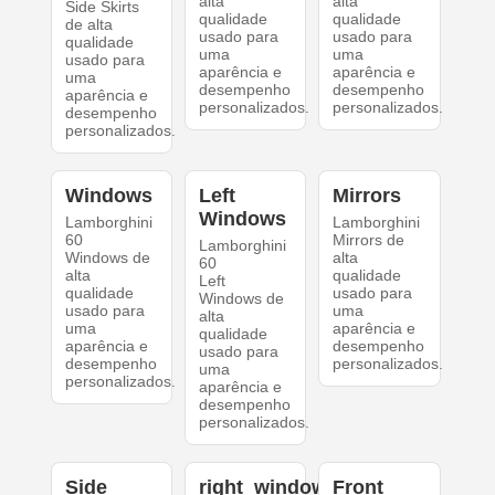
alta
alta
Side Skirts
qualidade
qualidade
de alta
usado para
usado para
qualidade
uma
uma
usado para
aparência e
aparência e
uma
desempenho
desempenho
aparência e
personalizados.
personalizados.
desempenho
personalizados.
Windows
Left
Mirrors
Windows
Lamborghini
Lamborghini
60
Mirrors de
Lamborghini
Windows de
alta
60
alta
qualidade
Left
qualidade
usado para
Windows de
usado para
uma
alta
uma
aparência e
qualidade
aparência e
desempenho
usado para
desempenho
personalizados.
uma
personalizados.
aparência e
desempenho
personalizados.
Side
right_windows
Front