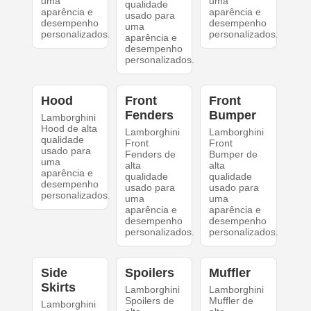
uma
uma
qualidade
aparência e
aparência e
usado para
desempenho
desempenho
uma
personalizados.
personalizados.
aparência e
desempenho
personalizados.
Hood
Front
Front
Fenders
Bumper
Lamborghini
Hood de alta
Lamborghini
Lamborghini
qualidade
Front
Front
usado para
Fenders de
Bumper de
uma
alta
alta
aparência e
qualidade
qualidade
desempenho
usado para
usado para
personalizados.
uma
uma
aparência e
aparência e
desempenho
desempenho
personalizados.
personalizados.
Side
Spoilers
Muffler
Skirts
Lamborghini
Lamborghini
Spoilers de
Muffler de
Lamborghini