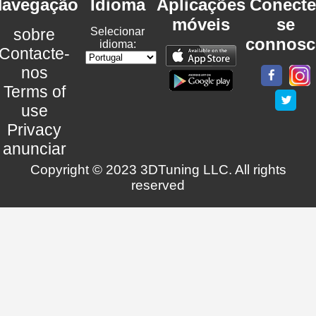
avegação
Idioma
Aplicações
Conecte
móveis
se
sobre
Selecionar
connosc
idioma:
Contacte-
nos
Terms of
use
Privacy
anunciar
Copyright © 2023 3DTuning LLC. All rights
reserved