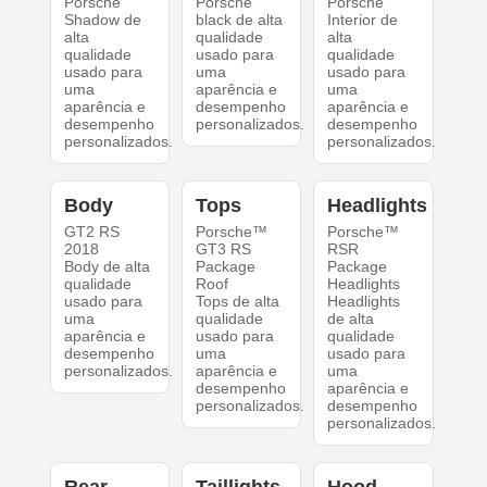
Porsche
Porsche
Porsche
Shadow de
black de alta
Interior de
alta
qualidade
alta
qualidade
usado para
qualidade
usado para
uma
usado para
uma
aparência e
uma
aparência e
desempenho
aparência e
desempenho
personalizados.
desempenho
personalizados.
personalizados.
Body
Tops
Headlights
GT2 RS
Porsche™
Porsche™
2018
GT3 RS
RSR
Body de alta
Package
Package
qualidade
Roof
Headlights
usado para
Tops de alta
Headlights
uma
qualidade
de alta
aparência e
usado para
qualidade
desempenho
uma
usado para
personalizados.
aparência e
uma
desempenho
aparência e
personalizados.
desempenho
personalizados.