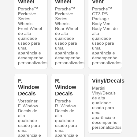
Wheel
Wheel
Vent
Porsche™
Porsche™
Porsche™
Exclusive
Exclusive
GT3 RS
Series
Series
Package
Wheels
Wheels
Body Vent
Front Wheel
Rear Wheel
Body Vent de
de alta
de alta
alta
qualidade
qualidade
qualidade
usado para
usado para
usado para
uma
uma
uma
aparência e
aparência e
aparência e
desempenho
desempenho
desempenho
personalizados.
personalizados.
personalizados.
F.
R.
Vinyl/Decals
Window
Window
Martini
Decals
Decals
Vinyl/Decals
de alta
Vorsteiner
Porsche
qualidade
F. Window
R. Window
usado para
Decals de
Decals de
uma
alta
alta
aparência e
qualidade
qualidade
desempenho
usado para
usado para
personalizados.
uma
uma
aparência e
aparência e