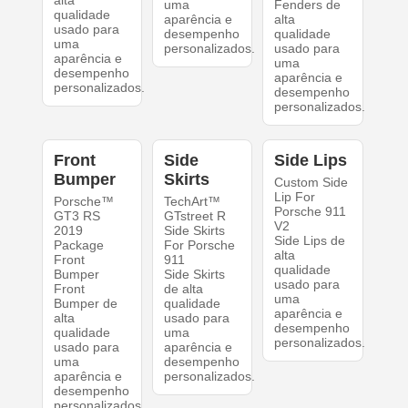
alta
uma
Fenders de
qualidade
aparência e
alta
usado para
desempenho
qualidade
uma
personalizados.
usado para
aparência e
uma
desempenho
aparência e
personalizados.
desempenho
personalizados.
Front
Side
Side Lips
Bumper
Skirts
Custom Side
Lip For
Porsche™
TechArt™
Porsche 911
GT3 RS
GTstreet R
V2
2019
Side Skirts
Side Lips de
Package
For Porsche
alta
Front
911
qualidade
Bumper
Side Skirts
usado para
Front
de alta
uma
Bumper de
qualidade
aparência e
alta
usado para
desempenho
qualidade
uma
personalizados.
usado para
aparência e
uma
desempenho
aparência e
personalizados.
desempenho
personalizados.