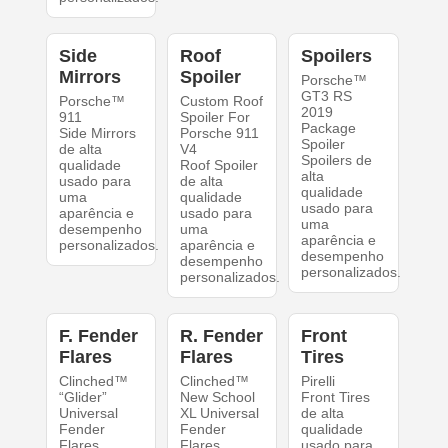
Side
Roof
Spoilers
Mirrors
Spoiler
Porsche™
GT3 RS
Porsche™
Custom Roof
2019
911
Spoiler For
Package
Side Mirrors
Porsche 911
Spoiler
de alta
V4
Spoilers de
qualidade
Roof Spoiler
alta
usado para
de alta
qualidade
uma
qualidade
usado para
aparência e
usado para
uma
desempenho
uma
aparência e
personalizados.
aparência e
desempenho
desempenho
personalizados.
personalizados.
F. Fender
R. Fender
Front
Flares
Flares
Tires
Clinched™
Clinched™
Pirelli
“Glider”
New School
Front Tires
Universal
XL Universal
de alta
Fender
Fender
qualidade
Flares
Flares
usado para