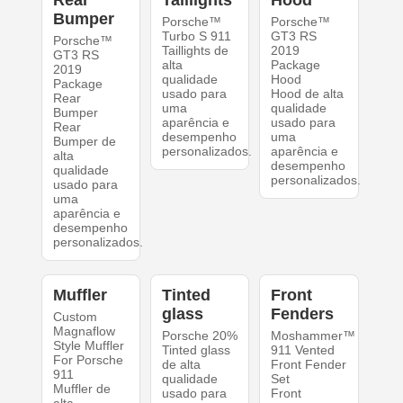
Rear
Taillights
Hood
Bumper
Porsche™
Porsche™
Turbo S 911
GT3 RS
Porsche™
Taillights de
2019
GT3 RS
alta
Package
2019
qualidade
Hood
Package
usado para
Hood de alta
Rear
uma
qualidade
Bumper
aparência e
usado para
Rear
desempenho
uma
Bumper de
personalizados.
aparência e
alta
desempenho
qualidade
personalizados.
usado para
uma
aparência e
desempenho
personalizados.
Muffler
Tinted
Front
glass
Fenders
Custom
Magnaflow
Porsche 20%
Moshammer™
Style Muffler
Tinted glass
911 Vented
For Porsche
de alta
Front Fender
911
qualidade
Set
Muffler de
usado para
Front