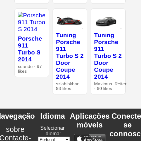
Tuning
Tuning
Porsche
Porsche
Porsche
911
911
911
Turbo S
Turbo S 2
Turbo S 2
2014
Door
Door
sdando · 97
Coupe
Coupe
likes
2014
2014
szlabibkhan ·
Maximus_Reiter
93 likes
· 90 likes
avegação
Idioma
Aplicações
Conecte
móveis
se
sobre
Selecionar
connosc
idioma:
Contacte-