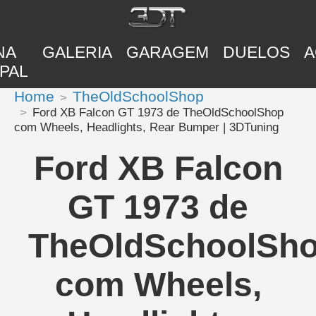
NA
GALERIA
GARAGEM
DUELOS
A
PAL
Home
TheOldSchoolShop
Ford XB Falcon GT 1973 de TheOldSchoolShop
com Wheels, Headlights, Rear Bumper | 3DTuning
Ford XB Falcon
GT 1973 de
TheOldSchoolSh
com Wheels,