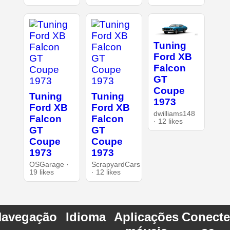
Tuning
Ford XB
Falcon
GT
Coupe
Tuning
Tuning
1973
Ford XB
Ford XB
dwilliams148
Falcon
Falcon
· 12 likes
GT
GT
Coupe
Coupe
1973
1973
OSGarage ·
ScrapyardCars
19 likes
· 12 likes
avegação
Idioma
Aplicações
Conecte