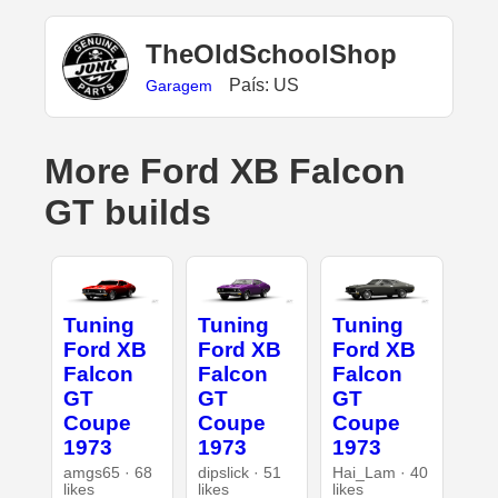
TheOldSchoolShop
País: US
Garagem
More Ford XB Falcon
GT builds
Tuning
Tuning
Tuning
Ford XB
Ford XB
Ford XB
Falcon
Falcon
Falcon
GT
GT
GT
Coupe
Coupe
Coupe
1973
1973
1973
amgs65 · 68
dipslick · 51
Hai_Lam · 40
likes
likes
likes