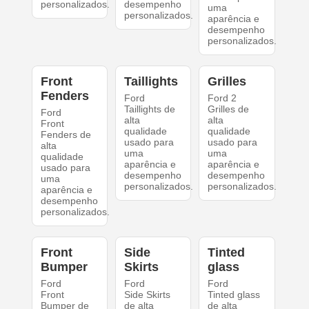
personalizados.
desempenho
uma
personalizados.
aparência e
desempenho
personalizados.
Front
Taillights
Grilles
Fenders
Ford
Ford 2
Taillights de
Grilles de
Ford
alta
alta
Front
qualidade
qualidade
Fenders de
usado para
usado para
alta
uma
uma
qualidade
aparência e
aparência e
usado para
desempenho
desempenho
uma
personalizados.
personalizados.
aparência e
desempenho
personalizados.
Front
Side
Tinted
Bumper
Skirts
glass
Ford
Ford
Ford
Front
Side Skirts
Tinted glass
Bumper de
de alta
de alta