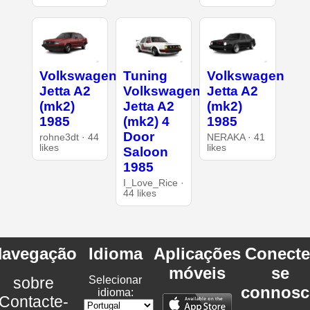
Volkswagen
Tuning
Volkswagen
Jetta A2
Volkswagen
Jetta A2
(mk2)
Jetta A2
(mk2)
1985
(mk2) 4
1985
Door
rohne3dt · 44
NERAKA · 41
likes
likes
Saloon
1985
I_Love_Rice ·
44 likes
avegação
Idioma
Aplicações
Conecte
móveis
se
sobre
Selecionar
connosc
idioma:
Contacte-