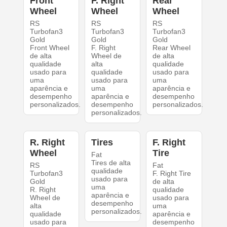
Front
F. Right
Rear
Wheel
Wheel
Wheel
RS
RS
RS
Turbofan3
Turbofan3
Turbofan3
Gold
Gold
Gold
Front Wheel
F. Right
Rear Wheel
de alta
Wheel de
de alta
qualidade
alta
qualidade
usado para
qualidade
usado para
uma
usado para
uma
aparência e
uma
aparência e
desempenho
aparência e
desempenho
personalizados.
desempenho
personalizados.
personalizados.
R. Right
Tires
F. Right
Wheel
Tire
Fat
Tires de alta
RS
Fat
qualidade
Turbofan3
F. Right Tire
usado para
Gold
de alta
uma
R. Right
qualidade
aparência e
Wheel de
usado para
desempenho
alta
uma
personalizados.
qualidade
aparência e
usado para
desempenho