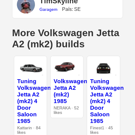
TimSkyline
País: SE
Garagem
More Volkswagen Jetta
A2 (mk2) builds
Tuning
Volkswagen
Tuning
Volkswagen
Jetta A2
Volkswagen
Jetta A2
(mk2)
Jetta A2
(mk2) 4
1985
(mk2) 4
Door
Door
NERAKA · 52
likes
Saloon
Saloon
1985
1985
Kattarin · 84
Finest1 · 45
likes
likes