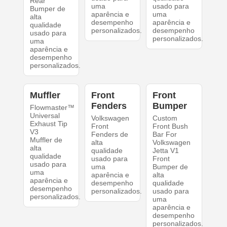
Rear
uma
usado para
Bumper de
aparência e
uma
alta
desempenho
aparência e
qualidade
personalizados.
desempenho
usado para
personalizados.
uma
aparência e
desempenho
personalizados.
Muffler
Front
Front
Fenders
Bumper
Flowmaster™
Universal
Volkswagen
Custom
Exhaust Tip
Front
Front Bush
V3
Fenders de
Bar For
Muffler de
alta
Volkswagen
alta
qualidade
Jetta V1
qualidade
usado para
Front
usado para
uma
Bumper de
uma
aparência e
alta
aparência e
desempenho
qualidade
desempenho
personalizados.
usado para
personalizados.
uma
aparência e
desempenho
personalizados.