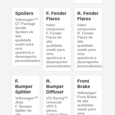
Spoilers
F. Fender
R. Fender
Flares
Flares
Volkswagen™
GT Package
hiden
hiden
Spoiler
component
component
Spoilers de
F. Fender
R. Fender
alta
Flares de
Flares de
qualidade
alta
alta
usado para
qualidade
qualidade
uma
usado para
usado para
aparência e
uma
uma
desempenho
aparência e
aparência e
personalizados.
desempenho
desempenho
personalizados.
personalizados.
F.
R.
Front
Bumper
Bumper
Brake
Splitter
Diffuser
Volkswagen
Front Brake
Volkswagen™
VIS Racing™
de alta
Jetta
Universal
qualidade
F. Bumper
VRS 3
usado para
Splitter de
pieces
uma
alta
Carbon Fiber