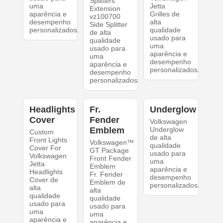
Splitters
uma
Jetta
Extension
aparência e
Grilles de
vz100700
desempenho
alta
Side Splitter
personalizados.
qualidade
de alta
usado para
qualidade
uma
usado para
aparência e
uma
desempenho
aparência e
personalizados.
desempenho
personalizados.
Headlights
Fr.
Underglow
Cover
Fender
Volkswagen
Emblem
Underglow
Custom
de alta
Front Lights
Volkswagen™
qualidade
Cover For
GT Package
usado para
Volkswagen
Front Fender
uma
Jetta
Emblem
aparência e
Headlights
Fr. Fender
desempenho
Cover de
Emblem de
personalizados.
alta
alta
qualidade
qualidade
usado para
usado para
uma
uma
aparência e
aparência e