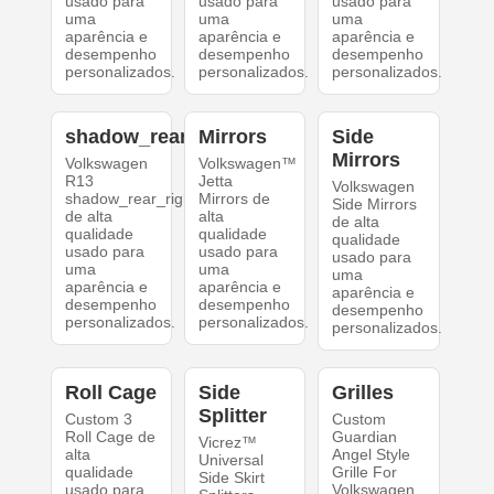
usado para
usado para
usado para
uma
uma
uma
aparência e
aparência e
aparência e
desempenho
desempenho
desempenho
personalizados.
personalizados.
personalizados.
shadow_rear_right
Mirrors
Side
Mirrors
Volkswagen
Volkswagen™
R13
Jetta
Volkswagen
shadow_rear_right
Mirrors de
Side Mirrors
de alta
alta
de alta
qualidade
qualidade
qualidade
usado para
usado para
usado para
uma
uma
uma
aparência e
aparência e
aparência e
desempenho
desempenho
desempenho
personalizados.
personalizados.
personalizados.
Roll Cage
Side
Grilles
Splitter
Custom 3
Custom
Roll Cage de
Guardian
Vicrez™
alta
Angel Style
Universal
qualidade
Grille For
Side Skirt
usado para
Volkswagen