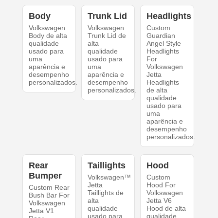
Body
Trunk Lid
Headlights
Volkswagen
Volkswagen
Custom
Body de alta
Trunk Lid de
Guardian
qualidade
alta
Angel Style
usado para
qualidade
Headlights
uma
usado para
For
aparência e
uma
Volkswagen
desempenho
aparência e
Jetta
personalizados.
desempenho
Headlights
personalizados.
de alta
qualidade
usado para
uma
aparência e
desempenho
personalizados.
Rear
Taillights
Hood
Bumper
Volkswagen™
Custom
Jetta
Hood For
Custom Rear
Taillights de
Volkswagen
Bush Bar For
alta
Jetta V6
Volkswagen
qualidade
Hood de alta
Jetta V1
usado para
qualidade