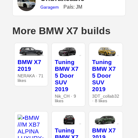
País: JM
Garagem
More BMW X7 builds
BMW X7
Tuning
Tuning
2019
BMW X7
BMW X7
5 Door
5 Door
NERAKA · 71
likes
SUV
SUV
2019
2019
Nik_CH · 9
3DT_collab32
likes
· 8 likes
Tuning
BMW X7
BMW X7
2019