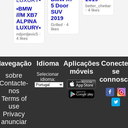
5 Door
better_chettar
▪︎BMW
· 4 likes
SUV
///M XB7
2019
ALPINA
Grilled · 4
LUXURY▪︎
likes
ndjordjevic5 ·
4 likes
avegação
Idioma
Aplicações
Conecte
móveis
se
sobre
Selecionar
connosc
idioma:
Contacte-
nos
Terms of
use
Privacy
anunciar