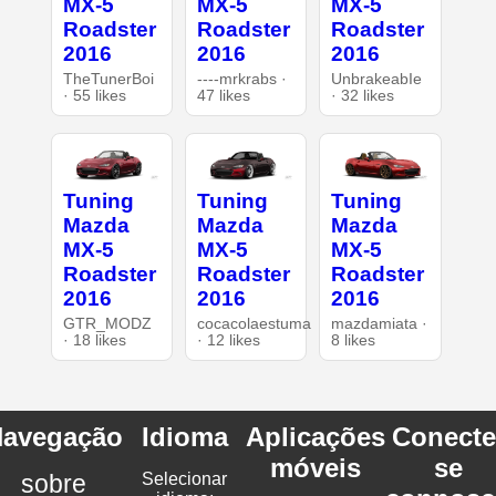
MX-5
MX-5
MX-5
Roadster
Roadster
Roadster
2016
2016
2016
TheTunerBoi
----mrkrabs ·
UnbrakeabIe
· 55 likes
47 likes
· 32 likes
Tuning
Tuning
Tuning
Mazda
Mazda
Mazda
MX-5
MX-5
MX-5
Roadster
Roadster
Roadster
2016
2016
2016
GTR_MODZ
cocacolaestuma
mazdamiata ·
· 18 likes
· 12 likes
8 likes
avegação
Idioma
Aplicações
Conecte
móveis
se
sobre
Selecionar