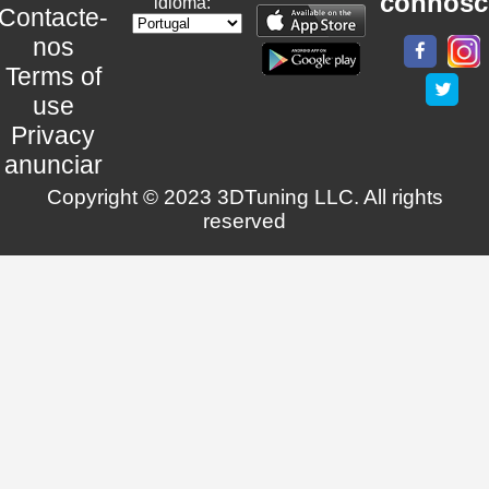
connosc
idioma:
Contacte-
nos
Terms of
use
Privacy
anunciar
Copyright © 2023 3DTuning LLC. All rights
reserved