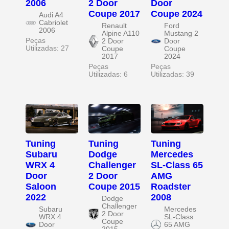
2006
2 Door
Door
Coupe 2017
Coupe 2024
Audi A4
Cabriolet
Renault
Ford
2006
Alpine A110
Mustang 2
Peças
2 Door
Door
Utilizadas: 27
Coupe
Coupe
2017
2024
Peças
Peças
Utilizadas: 6
Utilizadas: 39
Tuning
Tuning
Tuning
Subaru
Dodge
Mercedes
WRX 4
Challenger
SL-Class 65
Door
2 Door
AMG
Saloon
Coupe 2015
Roadster
2022
2008
Dodge
Challenger
Subaru
Mercedes
2 Door
WRX 4
SL-Class
Coupe
Door
65 AMG