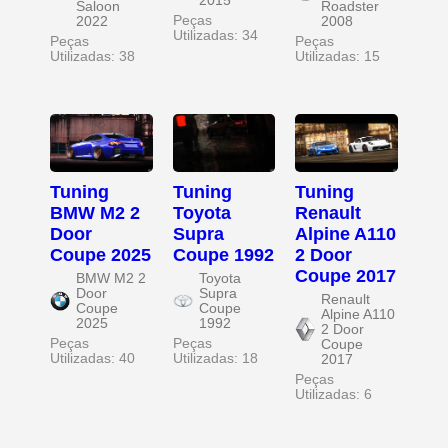
2015
Saloon
Roadster
Peças
2022
2008
Utilizadas: 34
Peças
Peças
Utilizadas: 38
Utilizadas: 15
Tuning
Tuning
Tuning
BMW M2 2
Toyota
Renault
Door
Supra
Alpine A110
Coupe 2025
Coupe 1992
2 Door
Coupe 2017
BMW M2 2
Toyota
Door
Supra
Renault
Coupe
Coupe
Alpine A110
2025
1992
2 Door
Peças
Peças
Coupe
Utilizadas: 40
Utilizadas: 18
2017
Peças
Utilizadas: 6