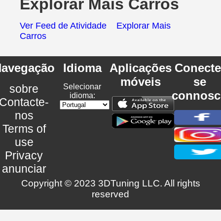
Explorar Mais Carros
Ver Feed de Atividade
Explorar Mais
Carros
avegação
Idioma
Aplicações
Conecte
móveis
se
sobre
Selecionar
connosc
idioma:
Contacte-
nos
Terms of
use
Privacy
anunciar
Copyright © 2023 3DTuning LLC. All rights
reserved