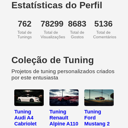
Estatísticas do Perfil
762
78299
8683
5136
Total de
Total de
Total de
Total de
Tunings
Visualizações
Gostos
Comentários
Coleção de Tuning
Projetos de tuning personalizados criados
por este entusiasta
Tuning
Tuning
Tuning
Audi A4
Renault
Ford
Cabriolet
Alpine A110
Mustang 2