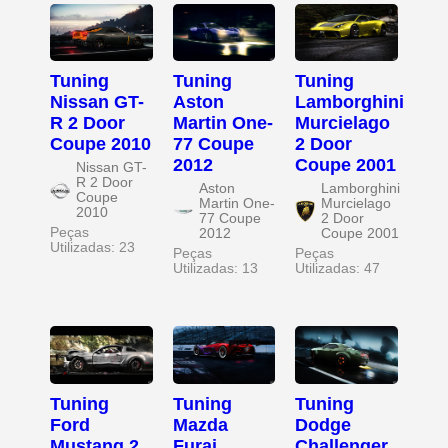
Tuning
Tuning
Tuning
Nissan GT-
Aston
Lamborghini
R 2 Door
Martin One-
Murcielago
Coupe 2010
77 Coupe
2 Door
2012
Coupe 2001
Nissan GT-
R 2 Door
Aston
Lamborghini
Coupe
Martin One-
Murcielago
2010
77 Coupe
2 Door
Peças
2012
Coupe 2001
Utilizadas: 23
Peças
Peças
Utilizadas: 13
Utilizadas: 47
Tuning
Tuning
Tuning
Ford
Mazda
Dodge
Mustang 2
Furai
Challenger