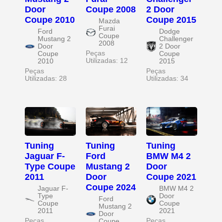
Door
Coupe 2008
2 Door
Coupe 2010
Coupe 2015
Mazda
Furai
Ford
Dodge
Coupe
Mustang 2
Challenger
2008
Door
2 Door
Peças
Coupe
Coupe
Utilizadas: 12
2010
2015
Peças
Peças
Utilizadas: 28
Utilizadas: 34
Tuning
Tuning
Tuning
Jaguar F-
Ford
BMW M4 2
Type Coupe
Mustang 2
Door
2011
Door
Coupe 2021
Coupe 2024
Jaguar F-
BMW M4 2
Type
Door
Ford
Coupe
Coupe
Mustang 2
2011
2021
Door
Peças
Peças
Coupe