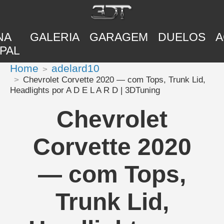
NA
GALERIA
GARAGEM
DUELOS
A
PAL
Home
adelard10
Chevrolet Corvette 2020 — com Tops, Trunk Lid,
Headlights por A D E L A R D | 3DTuning
Chevrolet
Corvette 2020
— com Tops,
Trunk Lid,