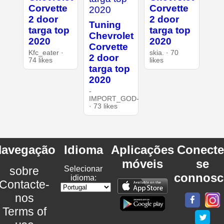
Corvette
Corvette
2 door
2 door
Tuning
targa top
targa top
Chevrolet
2020
2020
Corvette
Kfc_eater ·
skia. · 70
2 door
74 likes
likes
targa top
2020
-
IMPORT_GOD-
· 73 likes
avegação
Idioma
Aplicações
Conecte
móveis
se
sobre
Selecionar
connosc
idioma:
Contacte-
nos
Terms of