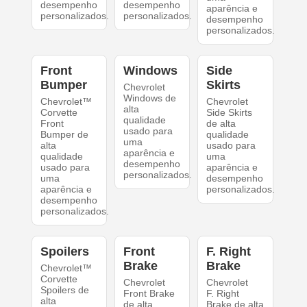
desempenho
desempenho
aparência e
personalizados.
personalizados.
desempenho
personalizados.
Front
Windows
Side
Bumper
Skirts
Chevrolet
Windows de
Chevrolet™
Chevrolet
alta
Corvette
Side Skirts
qualidade
Front
de alta
usado para
Bumper de
qualidade
uma
alta
usado para
aparência e
qualidade
uma
desempenho
usado para
aparência e
personalizados.
uma
desempenho
aparência e
personalizados.
desempenho
personalizados.
Spoilers
Front
F. Right
Brake
Brake
Chevrolet™
Corvette
Chevrolet
Chevrolet
Spoilers de
Front Brake
F. Right
alta
de alta
Brake de alta