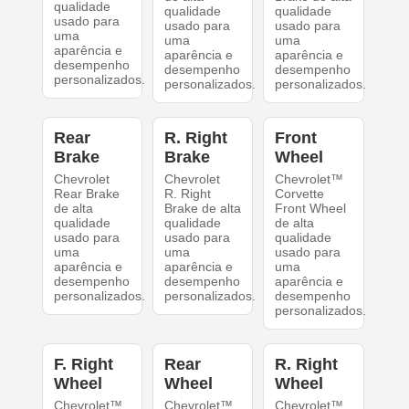
qualidade
qualidade
qualidade
usado para
usado para
usado para
uma
uma
uma
aparência e
aparência e
aparência e
desempenho
desempenho
desempenho
personalizados.
personalizados.
personalizados.
Rear
R. Right
Front
Brake
Brake
Wheel
Chevrolet
Chevrolet
Chevrolet™
Rear Brake
R. Right
Corvette
de alta
Brake de alta
Front Wheel
qualidade
qualidade
de alta
usado para
usado para
qualidade
uma
uma
usado para
aparência e
aparência e
uma
desempenho
desempenho
aparência e
personalizados.
personalizados.
desempenho
personalizados.
F. Right
Rear
R. Right
Wheel
Wheel
Wheel
Chevrolet™
Chevrolet™
Chevrolet™