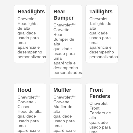
Headlights
Rear
Taillights
Bumper
Chevrolet
Chevrolet
Headlights
Taillights de
Chevrolet™
de alta
alta
Corvette
qualidade
qualidade
Rear
usado para
usado para
Bumper de
uma
uma
alta
aparência e
aparência e
qualidade
desempenho
desempenho
usado para
personalizados.
personalizados.
uma
aparência e
desempenho
personalizados.
Hood
Muffler
Front
Fenders
Chevrolet™
Chevrolet™
Corvette -
Corvette
Chevrolet
Closed
Muffler de
Front
Hood de alta
alta
Fenders de
qualidade
qualidade
alta
usado para
usado para
qualidade
uma
uma
usado para
aparência e
aparência e
uma