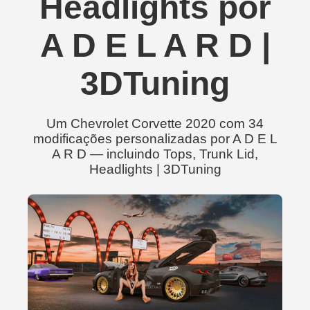
Headlights por
A D E L A R D |
3DTuning
Um Chevrolet Corvette 2020 com 34
modificações personalizadas por A D E L
A R D — incluindo Tops, Trunk Lid,
Headlights | 3DTuning