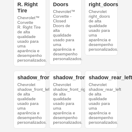
R. Right
Doors
right_doors
Tire
Chevrolet™
Chevrolet
Corvette -
right_doors
Chevrolet™
Closed
de alta
Corvette
Doors de
qualidade
R. Right Tire
alta
usado para
de alta
qualidade
uma
qualidade
usado para
aparência e
usado para
uma
desempenho
uma
aparência e
personalizados.
aparência e
desempenho
desempenho
personalizados.
personalizados.
shadow_front_left
shadow_front_right
shadow_rear_lef
Chevrolet
Chevrolet
Chevrolet
shadow_front_left
shadow_front_right
shadow_rear_left
de alta
de alta
de alta
qualidade
qualidade
qualidade
usado para
usado para
usado para
uma
uma
uma
aparência e
aparência e
aparência e
desempenho
desempenho
desempenho
personalizados.
personalizados.
personalizados.