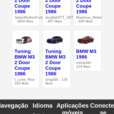
2 Door
2 Door
2 Door
Coupe
Coupe
Coupe
1986
1986
1986
SatanMotherFucker
doubleIOTT_3DT
Maximus_Reiter
· 1654 likes
· 487 likes
· 180 likes
Tuning
Tuning
BMW M3
BMW M3
BMW M3
1986
2 Door
2 Door
rohne3dt ·
124 likes
Coupe
Coupe
1986
1986
I_Love_Rice ·
amgs65 · 135
163 likes
likes
avegação
Idioma
Aplicações
Conecte
móveis
se