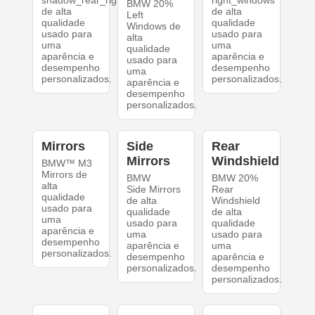
shadow_rear_right
right_windows
BMW 20%
de alta
de alta
Left
qualidade
qualidade
Windows de
usado para
usado para
alta
uma
uma
qualidade
aparência e
aparência e
usado para
desempenho
desempenho
uma
personalizados.
personalizados.
aparência e
desempenho
personalizados.
Mirrors
Side
Rear
Mirrors
Windshield
BMW™ M3
Mirrors de
BMW
BMW 20%
alta
Side Mirrors
Rear
qualidade
de alta
Windshield
usado para
qualidade
de alta
uma
usado para
qualidade
aparência e
uma
usado para
desempenho
aparência e
uma
personalizados.
desempenho
aparência e
personalizados.
desempenho
personalizados.