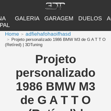
NA
GALERIA
GARAGEM
DUELOS
A
PAL
Home
adfiehafohaoifhasd
Projeto personalizado 1986 BMW M3 de G A T T O
(Retíred) | 3DTuning
Projeto
personalizado
1986 BMW M3
de G A T T O