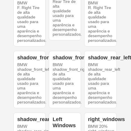
Rear Tire de
BMW
BMW
alta
F. Right Tire
R. Right Tire
qualidade
de alta
de alta
usado para
qualidade
qualidade
uma
usado para
usado para
aparência e
uma
uma
desempenho
aparência e
aparência e
personalizados.
desempenho
desempenho
personalizados.
personalizados.
shadow_front_left
shadow_front_right
shadow_rear_lef
BMW
BMW
BMW
shadow_front_left
shadow_front_right
shadow_rear_left
de alta
de alta
de alta
qualidade
qualidade
qualidade
usado para
usado para
usado para
uma
uma
uma
aparência e
aparência e
aparência e
desempenho
desempenho
desempenho
personalizados.
personalizados.
personalizados.
shadow_rear_right
Left
right_windows
Windows
BMW
BMW 20%