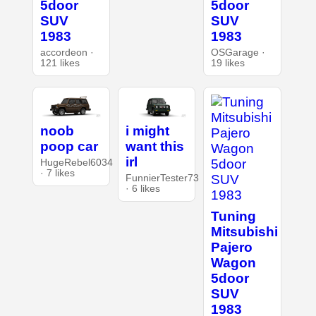
5door
5door
SUV
SUV
1983
1983
accordeon ·
OSGarage ·
121 likes
19 likes
noob
i might
poop car
want this
irl
HugeRebel6034
· 7 likes
FunnierTester73
· 6 likes
Tuning
Mitsubishi
Pajero
Wagon
5door
SUV
1983