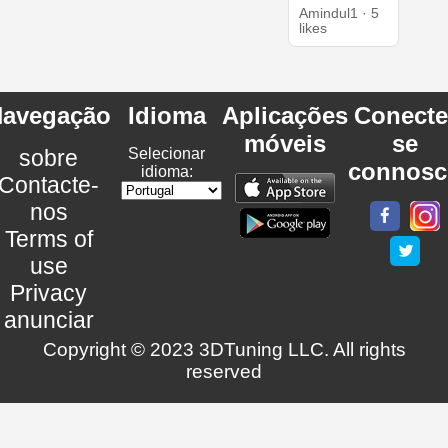
Amindul1 · 5
likes
avegação
Idioma
Aplicações
Conecte
móveis
se
sobre
Selecionar
connosc
idioma:
Contacte-
nos
Terms of
use
Privacy
anunciar
Copyright © 2023 3DTuning LLC. All rights
reserved