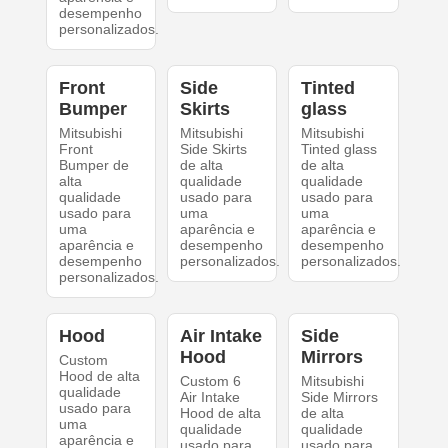
desempenho
personalizados.
Front
Side
Tinted
Bumper
Skirts
glass
Mitsubishi
Mitsubishi
Mitsubishi
Front
Side Skirts
Tinted glass
Bumper de
de alta
de alta
alta
qualidade
qualidade
qualidade
usado para
usado para
usado para
uma
uma
uma
aparência e
aparência e
aparência e
desempenho
desempenho
desempenho
personalizados.
personalizados.
personalizados.
Hood
Air Intake
Side
Hood
Mirrors
Custom
Hood de alta
Custom 6
Mitsubishi
qualidade
Air Intake
Side Mirrors
usado para
Hood de alta
de alta
uma
qualidade
qualidade
aparência e
usado para
usado para