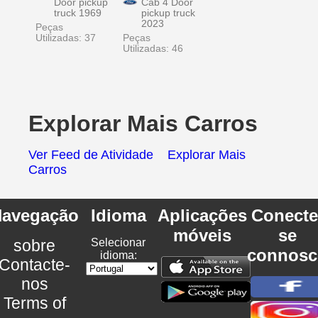
Door pickup
Cab 4 Door
truck 1969
pickup truck
2023
Peças
Utilizadas: 37
Peças
Utilizadas: 46
Explorar Mais Carros
Ver Feed de Atividade
Explorar Mais
Carros
avegação
Idioma
Aplicações
Conecte
móveis
se
sobre
Selecionar
connosc
idioma:
Contacte-
nos
Terms of