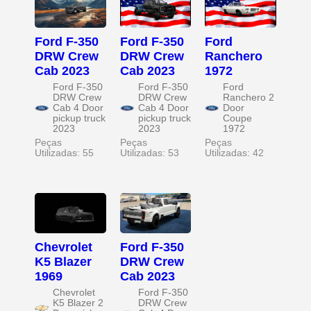
Ford F-350
Ford F-350
Ford
DRW Crew
DRW Crew
Ranchero
Cab 2023
Cab 2023
1972
Ford F-350
Ford F-350
Ford
DRW Crew
DRW Crew
Ranchero 2
Cab 4 Door
Cab 4 Door
Door
pickup truck
pickup truck
Coupe
2023
2023
1972
Peças
Peças
Peças
Utilizadas: 55
Utilizadas: 53
Utilizadas: 42
Chevrolet
Ford F-350
K5 Blazer
DRW Crew
1969
Cab 2023
Chevrolet
Ford F-350
K5 Blazer 2
DRW Crew