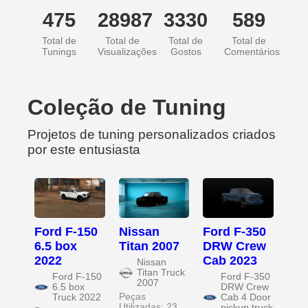
475
28987
3330
589
Total de
Total de
Total de
Total de
Tunings
Visualizações
Gostos
Comentários
Coleção de Tuning
Projetos de tuning personalizados criados
por este entusiasta
Ford F-150
Nissan
Ford F-350
6.5 box
Titan 2007
DRW Crew
2022
Cab 2023
Nissan
Titan Truck
Ford F-150
Ford F-350
2007
6.5 box
DRW Crew
Peças
Truck 2022
Cab 4 Door
Utilizadas: 23
pickup truck