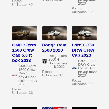
Peças
2023
Utilizadas: 42
Peças
Utilizadas: 52
GMC Sierra
Dodge Ram
Ford F-350
1500 Crew
2500 2020
DRW Crew
Cab 5.8 ft
Cab 2023
Dodge Ram
2500 4
box 2023
Ford F-350
Door pickup
DRW Crew
GMC Sierra
truck 2020
Cab 4 Door
1500 Crew
Peças
pickup truck
Cab 5.8 ft
Utilizadas: 37
2023
box 4 Door
Peças
pickup truck
Utilizadas: 50
2023
Peças
Utilizadas: 36