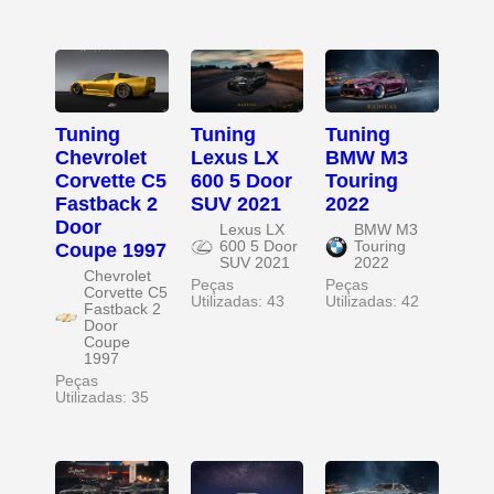
Tuning
Tuning
Tuning
Chevrolet
Lexus LX
BMW M3
Corvette C5
600 5 Door
Touring
Fastback 2
SUV 2021
2022
Door
Lexus LX
BMW M3
600 5 Door
Touring
Coupe 1997
SUV 2021
2022
Chevrolet
Peças
Peças
Corvette C5
Utilizadas: 43
Utilizadas: 42
Fastback 2
Door
Coupe
1997
Peças
Utilizadas: 35