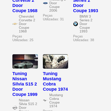
Corvette 2
Series 2
Door
Door
Door
Coupe
Coupe 1968
Coupe 1993
2006
Peças
Chevrolet
BMW 3
Utilizadas: 31
Corvette 2
Series 2
Door
Door
Coupe
Coupe
1968
1993
Peças
Peças
Utilizadas: 25
Utilizadas: 38
Tuning
Tuning
Nissan
Mustang
Silvia S15 2
Cobra
Door
Coupe 1974
Coupe 1999
Mustang
Cobra
Nissan
Coupe
Silvia S15 2
1974
Door