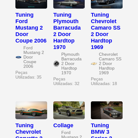
Tuning
Tuning
Tuning
Ford
Plymouth
Chevrolet
Mustang 2
Barracuda
Camaro SS
Door
2 Door
2 Door
Coupe 2006
Hardtop
Hardtop
1970
1969
Ford
Mustang 2
Plymouth
Chevrolet
Door
Barracuda
Camaro SS
Coupe
2 Door
2 Door
2006
Hardtop
Hardtop
Peças
1970
1969
Utilizadas: 35
Peças
Peças
Utilizadas: 32
Utilizadas: 18
Tuning
Collage
Tuning
Chevrolet
BMW 3
Ford
Mustang 2