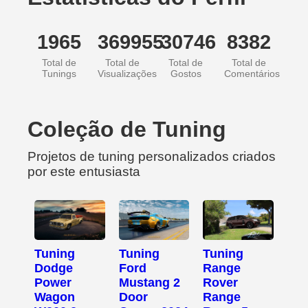
1965
369955
30746
8382
Total de
Total de
Total de
Total de
Tunings
Visualizações
Gostos
Comentários
Coleção de Tuning
Projetos de tuning personalizados criados
por este entusiasta
Tuning
Tuning
Tuning
Dodge
Ford
Range
Power
Mustang 2
Rover
Wagon
Door
Range