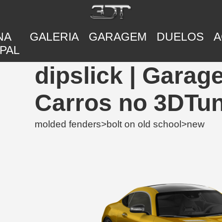
NA
GALERIA
GARAGEM
DUELOS
A
PAL
dipslick | Garag
Carros no 3DTu
molded fenders>bolt on old school>new