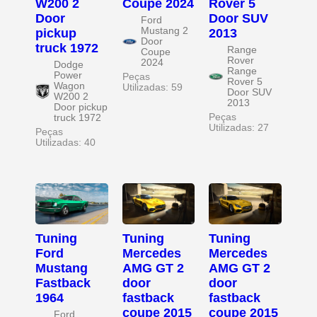
W200 2
Coupe 2024
Rover 5
Door
Door SUV
Ford
Mustang 2
pickup
2013
Door
truck 1972
Range
Coupe
Rover
2024
Dodge
Range
Power
Peças
Rover 5
Wagon
Utilizadas: 59
Door SUV
W200 2
2013
Door pickup
Peças
truck 1972
Utilizadas: 27
Peças
Utilizadas: 40
Tuning
Tuning
Tuning
Ford
Mercedes
Mercedes
Mustang
AMG GT 2
AMG GT 2
Fastback
door
door
1964
fastback
fastback
coupe 2015
coupe 2015
Ford