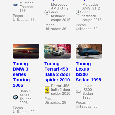
Mustang
Mercedes
Mercedes
Fastback
AMG GT 2
AMG GT 2
1964
door
door
Peças
fastback
fastback
Utilizadas: 36
coupe 2015
coupe 2015
Peças
Peças
Utilizadas: 36
Utilizadas: 32
Tuning
Tuning
Tuning
BMW 3
Ferrari 458
Lexus
series
Italia 2 door
IS300
Touring
spider 2010
Sedan 1998
2006
Ferrari 458
Lexus
Italia 2 door
IS300
BMW 3
spider 2010
Sedan
series
1998
Peças
Touring
Utilizadas: 28
Peças
2006
Utilizadas: 38
Peças
Utilizadas: 22