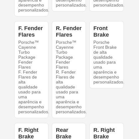
aparência e
desempenho
desempenho
desempenho
personalizados.
personalizados.
personalizados.
F. Fender
R. Fender
Front
Flares
Flares
Brake
Porsche™
Porsche™
Porsche
Cayenne
Cayenne
Front Brake
Turbo
Turbo
de alta
Package
Package
qualidade
Fender
Fender
usado para
Flares
Flares
uma
F. Fender
R. Fender
aparência e
Flares de
Flares de
desempenho
alta
alta
personalizados.
qualidade
qualidade
usado para
usado para
uma
uma
aparência e
aparência e
desempenho
desempenho
personalizados.
personalizados.
F. Right
Rear
R. Right
Brake
Brake
Brake