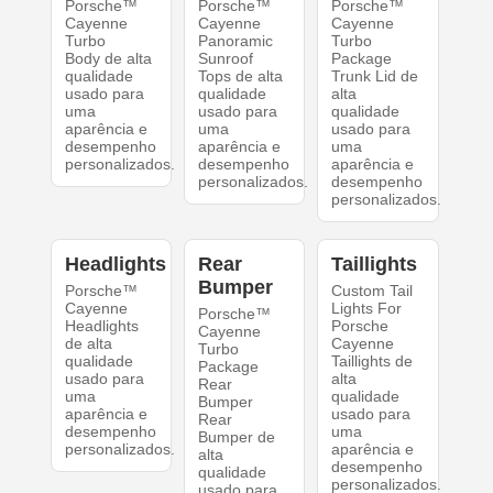
Porsche™
Porsche™
Porsche™
Cayenne
Cayenne
Cayenne
Turbo
Panoramic
Turbo
Body de alta
Sunroof
Package
qualidade
Tops de alta
Trunk Lid de
usado para
qualidade
alta
uma
usado para
qualidade
aparência e
uma
usado para
desempenho
aparência e
uma
personalizados.
desempenho
aparência e
personalizados.
desempenho
personalizados.
Headlights
Rear
Taillights
Bumper
Porsche™
Custom Tail
Cayenne
Lights For
Porsche™
Headlights
Porsche
Cayenne
de alta
Cayenne
Turbo
qualidade
Taillights de
Package
usado para
alta
Rear
uma
qualidade
Bumper
aparência e
usado para
Rear
desempenho
uma
Bumper de
personalizados.
aparência e
alta
desempenho
qualidade
personalizados.
usado para