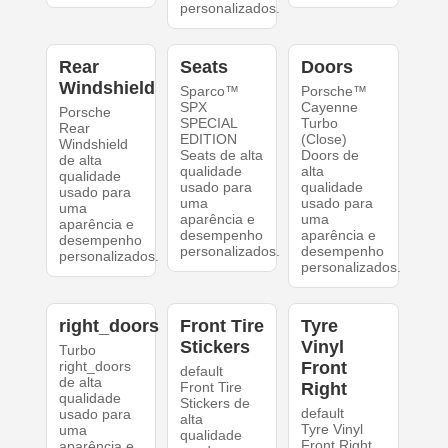
personalizados.
Rear
Seats
Doors
Windshield
Sparco™
Porsche™
SPX
Cayenne
Porsche
SPECIAL
Turbo
Rear
EDITION
(Close)
Windshield
Seats de alta
Doors de
de alta
qualidade
alta
qualidade
usado para
qualidade
usado para
uma
usado para
uma
aparência e
uma
aparência e
desempenho
aparência e
desempenho
personalizados.
desempenho
personalizados.
personalizados.
right_doors
Front Tire
Tyre
Stickers
Vinyl
Turbo
right_doors
Front
default
de alta
Front Tire
Right
qualidade
Stickers de
default
usado para
alta
Tyre Vinyl
uma
qualidade
Front Right
aparência e