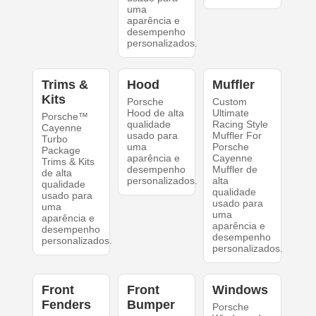
uma
aparência e
desempenho
personalizados.
Trims &
Hood
Muffler
Kits
Porsche
Custom
Hood de alta
Ultimate
Porsche™
qualidade
Racing Style
Cayenne
usado para
Muffler For
Turbo
uma
Porsche
Package
aparência e
Cayenne
Trims & Kits
desempenho
Muffler de
de alta
personalizados.
alta
qualidade
qualidade
usado para
usado para
uma
uma
aparência e
aparência e
desempenho
desempenho
personalizados.
personalizados.
Front
Front
Windows
Fenders
Bumper
Porsche