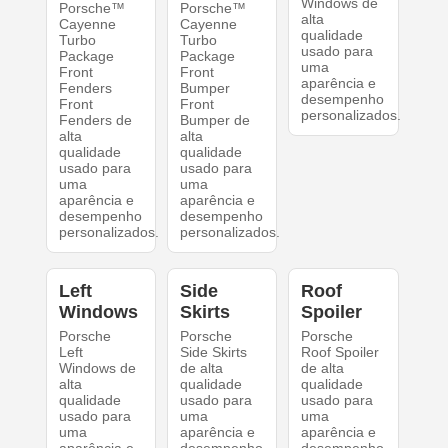
Windows de
Porsche™
Porsche™
alta
Cayenne
Cayenne
qualidade
Turbo
Turbo
usado para
Package
Package
uma
Front
Front
aparência e
Fenders
Bumper
desempenho
Front
Front
personalizados.
Fenders de
Bumper de
alta
alta
qualidade
qualidade
usado para
usado para
uma
uma
aparência e
aparência e
desempenho
desempenho
personalizados.
personalizados.
Left
Side
Roof
Windows
Skirts
Spoiler
Porsche
Porsche
Porsche
Left
Side Skirts
Roof Spoiler
Windows de
de alta
de alta
alta
qualidade
qualidade
qualidade
usado para
usado para
usado para
uma
uma
uma
aparência e
aparência e