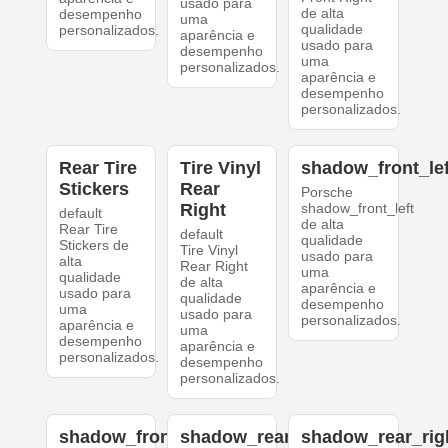
usado para
de alta
desempenho
uma
qualidade
personalizados.
aparência e
usado para
desempenho
uma
personalizados.
aparência e
desempenho
personalizados.
Rear Tire
Tire Vinyl
shadow_front_lef
Stickers
Rear
Porsche
Right
shadow_front_left
default
de alta
Rear Tire
default
qualidade
Stickers de
Tire Vinyl
usado para
alta
Rear Right
uma
qualidade
de alta
aparência e
usado para
qualidade
desempenho
uma
usado para
personalizados.
aparência e
uma
desempenho
aparência e
personalizados.
desempenho
personalizados.
shadow_front_right
shadow_rear_left
shadow_rear_rig