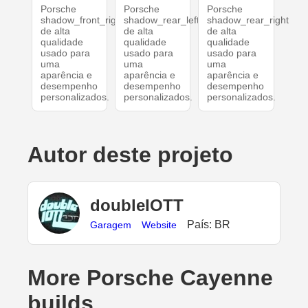
Porsche
Porsche
Porsche
shadow_front_right
shadow_rear_left
shadow_rear_right
de alta
de alta
de alta
qualidade
qualidade
qualidade
usado para
usado para
usado para
uma
uma
uma
aparência e
aparência e
aparência e
desempenho
desempenho
desempenho
personalizados.
personalizados.
personalizados.
Autor deste projeto
doubleIOTT
País: BR
Garagem
Website
More Porsche Cayenne
builds