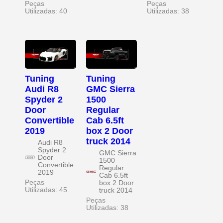
Peças
Peças
Utilizadas: 40
Utilizadas: 38
Tuning
Tuning
Audi R8
GMC Sierra
Spyder 2
1500
Door
Regular
Convertible
Cab 6.5ft
2019
box 2 Door
truck 2014
Audi R8
Spyder 2
GMC Sierra
Door
1500
Convertible
Regular
2019
Cab 6.5ft
Peças
box 2 Door
Utilizadas: 45
truck 2014
Peças
Utilizadas: 38