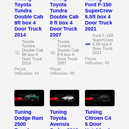
Toyota
Toyota
Ford F-150
Tundra
Tundra
SuperCrew
Double Cab
Double Cab
6.5ft box 4
8ft box 4
8 ft box 4
Door Truck
Door Truck
Door Truck
2021
2014
2007
Ford F-150
SuperCrew
Toyota
Toyota
6.5ft box 4
Tundra
Tundra
Door Truck
Double Cab
Double Cab
2021
8ft box 4
8 ft box 4
Peças
Door Truck
Door Truck
Utilizadas: 43
2014
2007
Peças
Peças
Utilizadas: 44
Utilizadas: 40
Tuning
Tuning
Tuning
Dodge Ram
Toyota
Citroen C4
2500
Avensis
5 Door