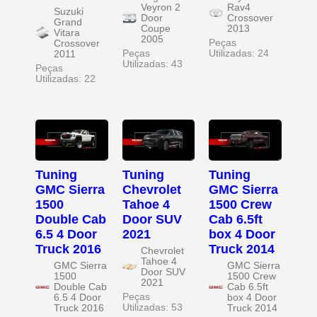
Veyron 2
Rav4
Suzuki
Door
Crossover
Grand
Coupe
2013
Vitara
2005
Peças
Crossover
Peças
Utilizadas: 24
2011
Utilizadas: 43
Peças
Utilizadas: 22
Tuning
Tuning
Tuning
GMC Sierra
Chevrolet
GMC Sierra
1500
Tahoe 4
1500 Crew
Double Cab
Door SUV
Cab 6.5ft
6.5 4 Door
2021
box 4 Door
Truck 2016
Truck 2014
Chevrolet
Tahoe 4
GMC Sierra
GMC Sierra
Door SUV
1500
1500 Crew
2021
Double Cab
Cab 6.5ft
Peças
6.5 4 Door
box 4 Door
Utilizadas: 53
Truck 2016
Truck 2014