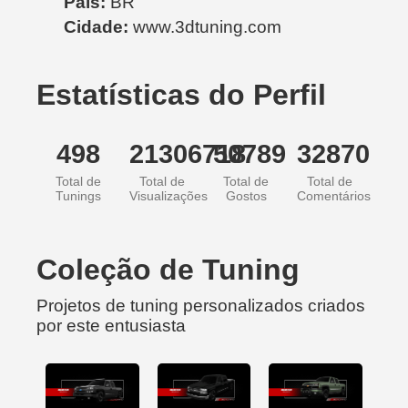
País:
BR
Cidade:
www.3dtuning.com
Estatísticas do Perfil
498
21306718
50789
32870
Total de
Total de
Total de
Total de
Tunings
Visualizações
Gostos
Comentários
Coleção de Tuning
Projetos de tuning personalizados criados
por este entusiasta