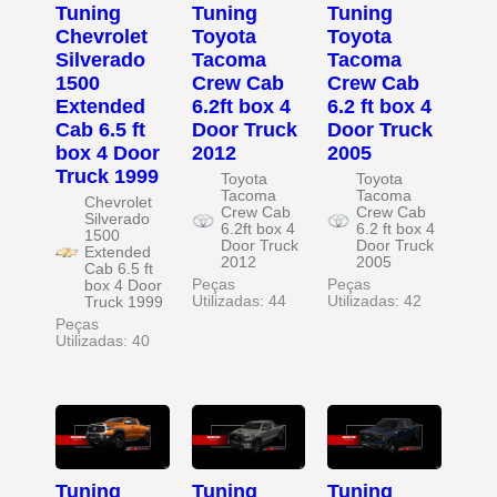
Tuning
Tuning
Tuning
Chevrolet
Toyota
Toyota
Silverado
Tacoma
Tacoma
1500
Crew Cab
Crew Cab
Extended
6.2ft box 4
6.2 ft box 4
Cab 6.5 ft
Door Truck
Door Truck
box 4 Door
2012
2005
Truck 1999
Toyota
Toyota
Tacoma
Tacoma
Chevrolet
Crew Cab
Crew Cab
Silverado
6.2ft box 4
6.2 ft box 4
1500
Door Truck
Door Truck
Extended
2012
2005
Cab 6.5 ft
Peças
Peças
box 4 Door
Utilizadas: 44
Utilizadas: 42
Truck 1999
Peças
Utilizadas: 40
Tuning
Tuning
Tuning