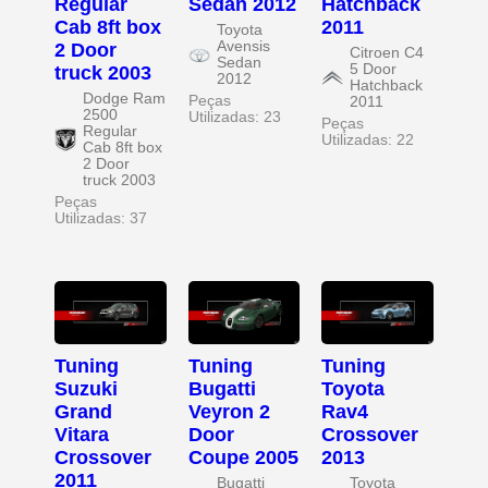
Regular
Sedan 2012
Hatchback
Cab 8ft box
2011
Toyota
Avensis
2 Door
Citroen C4
Sedan
5 Door
truck 2003
2012
Hatchback
Dodge Ram
Peças
2011
2500
Utilizadas: 23
Peças
Regular
Utilizadas: 22
Cab 8ft box
2 Door
truck 2003
Peças
Utilizadas: 37
Tuning
Tuning
Tuning
Suzuki
Bugatti
Toyota
Grand
Veyron 2
Rav4
Vitara
Door
Crossover
Crossover
Coupe 2005
2013
2011
Bugatti
Toyota