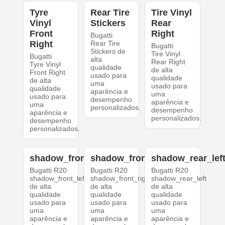
Tyre
Rear Tire
Tire Vinyl
Vinyl
Stickers
Rear
Front
Right
Bugatti
Right
Rear Tire
Bugatti
Stickers de
Tire Vinyl
Bugatti
alta
Rear Right
Tyre Vinyl
qualidade
de alta
Front Right
usado para
qualidade
de alta
uma
usado para
qualidade
aparência e
uma
usado para
desempenho
aparência e
uma
personalizados.
desempenho
aparência e
personalizados.
desempenho
personalizados.
shadow_front_left
shadow_front_right
shadow_rear_lef
Bugatti R20
Bugatti R20
Bugatti R20
shadow_front_left
shadow_front_right
shadow_rear_left
de alta
de alta
de alta
qualidade
qualidade
qualidade
usado para
usado para
usado para
uma
uma
uma
aparência e
aparência e
aparência e