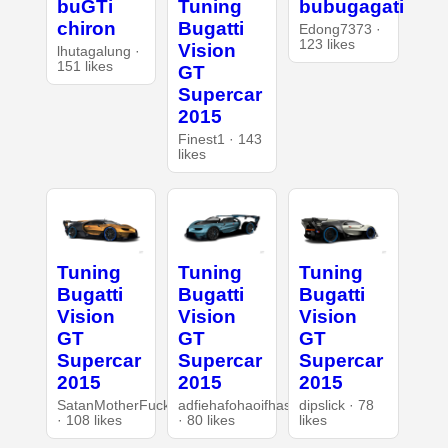
buGTi
Tuning
bubugagati
chiron
Bugatti
Edong7373 ·
123 likes
Vision
lhutagalung ·
151 likes
GT
Supercar
2015
Finest1 · 143
likes
Tuning
Tuning
Tuning
Bugatti
Bugatti
Bugatti
Vision
Vision
Vision
GT
GT
GT
Supercar
Supercar
Supercar
2015
2015
2015
SatanMotherFucker
adfiehafohaoifhasd
dipslick · 78
· 108 likes
· 80 likes
likes