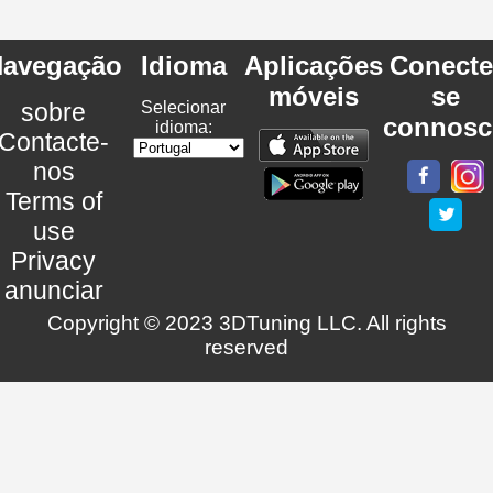
avegação
Idioma
Aplicações
Conecte
móveis
se
sobre
Selecionar
connosc
idioma:
Contacte-
nos
Terms of
use
Privacy
anunciar
Copyright © 2023 3DTuning LLC. All rights
reserved