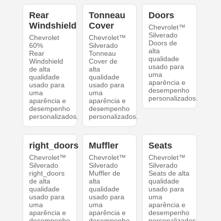
Rear
Tonneau
Doors
Windshield
Cover
Chevrolet™
Silverado
Chevrolet
Chevrolet™
Doors de
60%
Silverado
alta
Rear
Tonneau
qualidade
Windshield
Cover de
usado para
de alta
alta
uma
qualidade
qualidade
aparência e
usado para
usado para
desempenho
uma
uma
personalizados.
aparência e
aparência e
desempenho
desempenho
personalizados.
personalizados.
right_doors
Muffler
Seats
Chevrolet™
Chevrolet™
Chevrolet™
Silverado
Silverado
Silverado
right_doors
Muffler de
Seats de alta
de alta
alta
qualidade
qualidade
qualidade
usado para
usado para
usado para
uma
uma
uma
aparência e
aparência e
aparência e
desempenho
desempenho
desempenho
personalizados.