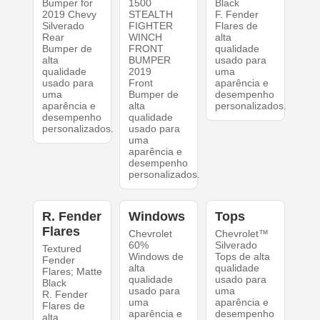
Bumper for
1500
Black
2019 Chevy
STEALTH
F. Fender
Silverado
FIGHTER
Flares de
Rear
WINCH
alta
Bumper de
FRONT
qualidade
alta
BUMPER
usado para
qualidade
2019
uma
usado para
Front
aparência e
uma
Bumper de
desempenho
aparência e
alta
personalizados.
desempenho
qualidade
personalizados.
usado para
uma
aparência e
desempenho
personalizados.
R. Fender
Windows
Tops
Flares
Chevrolet
Chevrolet™
60%
Silverado
Textured
Windows de
Tops de alta
Fender
alta
qualidade
Flares; Matte
qualidade
usado para
Black
usado para
uma
R. Fender
uma
aparência e
Flares de
aparência e
desempenho
alta