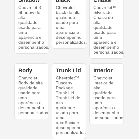
Shadow
black
Chassi
Chevrolet 3
Chevrolet
Chevrolet™
Shadow de
black de alta
Silverado
alta
qualidade
Chassi de
qualidade
usado para
alta
usado para
uma
qualidade
uma
aparência e
usado para
aparência e
desempenho
uma
desempenho
personalizados.
aparência e
personalizados.
desempenho
personalizados.
Body
Trunk Lid
Interior
Chevrolet
Chevrolet™
Chevrolet
Body de alta
Tuscany
Interior de
qualidade
Package
alta
usado para
Trunk Lid
qualidade
uma
Trunk Lid de
usado para
aparência e
alta
uma
desempenho
qualidade
aparência e
personalizados.
usado para
desempenho
uma
personalizados.
aparência e
desempenho
personalizados.