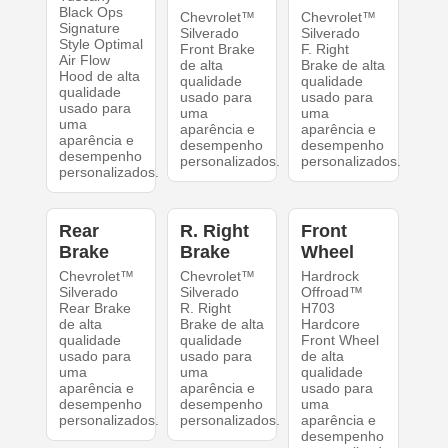
Black Ops
Chevrolet™
Chevrolet™
Signature
Silverado
Silverado
Style Optimal
Front Brake
F. Right
Air Flow
de alta
Brake de alta
Hood de alta
qualidade
qualidade
qualidade
usado para
usado para
usado para
uma
uma
uma
aparência e
aparência e
aparência e
desempenho
desempenho
desempenho
personalizados.
personalizados.
personalizados.
Rear
R. Right
Front
Brake
Brake
Wheel
Chevrolet™
Chevrolet™
Hardrock
Silverado
Silverado
Offroad™
Rear Brake
R. Right
H703
de alta
Brake de alta
Hardcore
qualidade
qualidade
Front Wheel
usado para
usado para
de alta
uma
uma
qualidade
aparência e
aparência e
usado para
desempenho
desempenho
uma
personalizados.
personalizados.
aparência e
desempenho