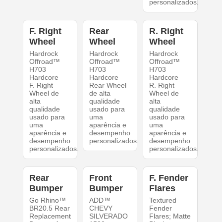
personalizados.
F. Right
Rear
R. Right
Wheel
Wheel
Wheel
Hardrock
Hardrock
Hardrock
Offroad™
Offroad™
Offroad™
H703
H703
H703
Hardcore
Hardcore
Hardcore
F. Right
Rear Wheel
R. Right
Wheel de
de alta
Wheel de
alta
qualidade
alta
qualidade
usado para
qualidade
usado para
uma
usado para
uma
aparência e
uma
aparência e
desempenho
aparência e
desempenho
personalizados.
desempenho
personalizados.
personalizados.
Rear
Front
F. Fender
Bumper
Bumper
Flares
Go Rhino™
ADD™
Textured
BR20.5 Rear
CHEVY
Fender
Replacement
SILVERADO
Flares; Matte