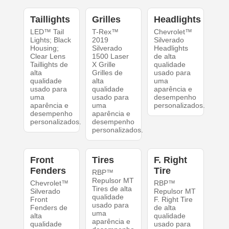
Taillights
Grilles
Headlights
LED™ Tail
T-Rex™
Chevrolet™
Lights; Black
2019
Silverado
Housing;
Silverado
Headlights
Clear Lens
1500 Laser
de alta
Taillights de
X Grille
qualidade
alta
Grilles de
usado para
qualidade
alta
uma
usado para
qualidade
aparência e
uma
usado para
desempenho
aparência e
uma
personalizados.
desempenho
aparência e
personalizados.
desempenho
personalizados.
Front
Tires
F. Right
Fenders
Tire
RBP™
Repulsor MT
Chevrolet™
RBP™
Tires de alta
Silverado
Repulsor MT
qualidade
Front
F. Right Tire
usado para
Fenders de
de alta
uma
alta
qualidade
aparência e
qualidade
usado para