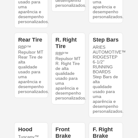
desempenho
usado para
uma
personalizados.
uma
aparência e
aparência e
desempenho
desempenho
personalizados.
personalizados.
Rear Tire
R. Right
Step Bars
Tire
RBP™
ARIES
Repulsor MT
AUTOMOTIVE™
RBP™
Rear Tire de
RIDGESTEP
Repulsor MT
alta
6-1/2"
R. Right Tire
qualidade
RUNNING
de alta
usado para
BOARDS
qualidade
uma
Step Bars de
usado para
aparência e
alta
uma
desempenho
qualidade
aparência e
personalizados.
usado para
desempenho
uma
personalizados.
aparência e
desempenho
personalizados.
Hood
Front
F. Right
Brake
Brake
Tuscany™