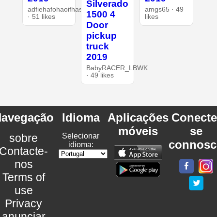
Silverado
adfiehafohaoifhasd
amgs65 · 49
1500 4
· 51 likes
likes
Door
pickup
truck
2019
BabyRACER_LBWK
· 49 likes
avegação
Idioma
Aplicações
Conecte
móveis
se
sobre
Selecionar
connosc
idioma:
Contacte-
nos
Terms of
use
Privacy
anunciar