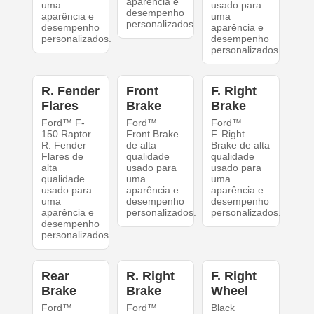
aparência e
uma
usado para
desempenho
aparência e
uma
personalizados.
desempenho
aparência e
personalizados.
desempenho
personalizados.
R. Fender
Front
F. Right
Flares
Brake
Brake
Ford™ F-
Ford™
Ford™
150 Raptor
Front Brake
F. Right
R. Fender
de alta
Brake de alta
Flares de
qualidade
qualidade
alta
usado para
usado para
qualidade
uma
uma
usado para
aparência e
aparência e
uma
desempenho
desempenho
aparência e
personalizados.
personalizados.
desempenho
personalizados.
Rear
R. Right
F. Right
Brake
Brake
Wheel
Ford™
Ford™
Black