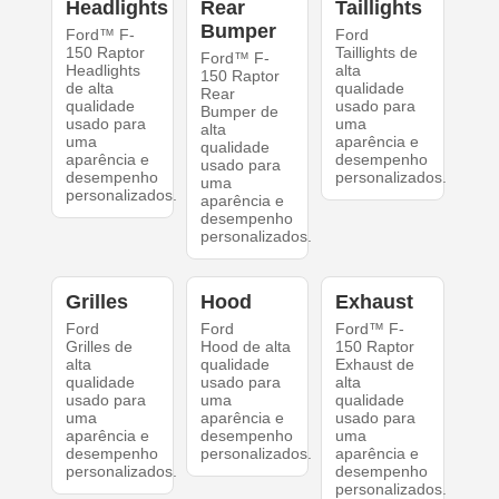
Headlights
Rear
Taillights
Bumper
Ford™ F-
Ford
150 Raptor
Taillights de
Ford™ F-
Headlights
alta
150 Raptor
de alta
qualidade
Rear
qualidade
usado para
Bumper de
usado para
uma
alta
uma
aparência e
qualidade
aparência e
desempenho
usado para
desempenho
personalizados.
uma
personalizados.
aparência e
desempenho
personalizados.
Grilles
Hood
Exhaust
Ford
Ford
Ford™ F-
Grilles de
Hood de alta
150 Raptor
alta
qualidade
Exhaust de
qualidade
usado para
alta
usado para
uma
qualidade
uma
aparência e
usado para
aparência e
desempenho
uma
desempenho
personalizados.
aparência e
personalizados.
desempenho
personalizados.