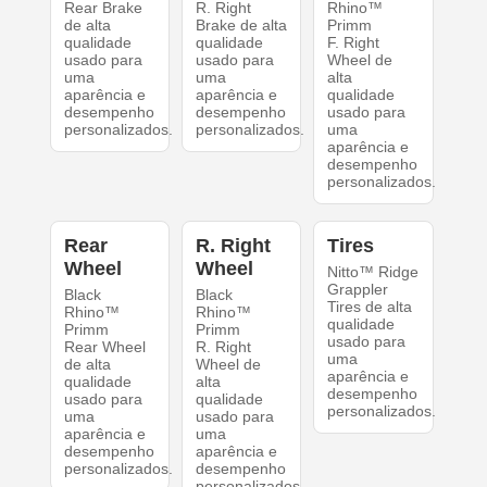
Rear Brake
R. Right
Rhino™
de alta
Brake de alta
Primm
qualidade
qualidade
F. Right
usado para
usado para
Wheel de
uma
uma
alta
aparência e
aparência e
qualidade
desempenho
desempenho
usado para
personalizados.
personalizados.
uma
aparência e
desempenho
personalizados.
Rear
R. Right
Tires
Wheel
Wheel
Nitto™ Ridge
Grappler
Black
Black
Tires de alta
Rhino™
Rhino™
qualidade
Primm
Primm
usado para
Rear Wheel
R. Right
uma
de alta
Wheel de
aparência e
qualidade
alta
desempenho
usado para
qualidade
personalizados.
uma
usado para
aparência e
uma
desempenho
aparência e
personalizados.
desempenho
personalizados.