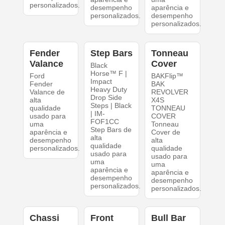
personalizados.
desempenho
aparência e
personalizados.
desempenho
personalizados.
Fender
Step Bars
Tonneau
Valance
Cover
Black
Horse™ F |
Ford
BAKFlip™
Impact
Fender
BAK
Heavy Duty
Valance de
REVOLVER
Drop Side
alta
X4S
Steps | Black
qualidade
TONNEAU
| IM-
usado para
COVER
FOF1CC
uma
Tonneau
Step Bars de
aparência e
Cover de
alta
desempenho
alta
qualidade
personalizados.
qualidade
usado para
usado para
uma
uma
aparência e
aparência e
desempenho
desempenho
personalizados.
personalizados.
Chassi
Front
Bull Bar