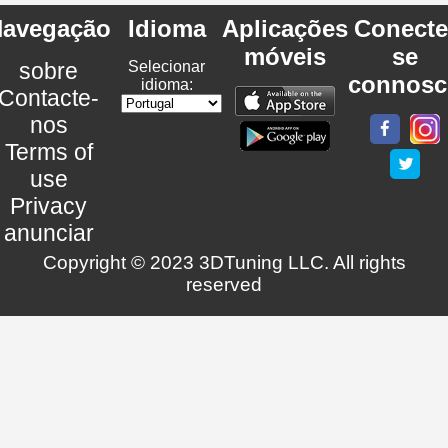
avegação
Idioma
Aplicações
Conecte
móveis
se
sobre
Selecionar
connosc
idioma:
Contacte-
nos
Terms of
use
Privacy
anunciar
Copyright © 2023 3DTuning LLC. All rights
reserved