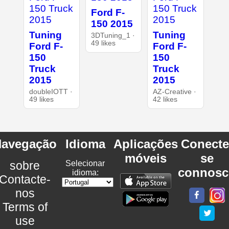
Ford F-
150 2015
Tuning
Tuning
3DTuning_1 ·
49 likes
Ford F-
Ford F-
150
150
Truck
Truck
2015
2015
doubleIOTT ·
AZ-Creative ·
49 likes
42 likes
avegação
Idioma
Aplicações
Conecte
móveis
se
sobre
Selecionar
connosc
idioma:
Contacte-
nos
Terms of
use