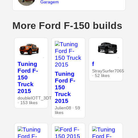
Garagem
More Ford F-150 builds
Tuning
f
Ford F-
StraySurfer7065
Tuning
· 52 likes
150
Ford F-
Truck
150
2015
Truck
doubleIOTT_3DT
2015
· 153 likes
Julien08 · 59
likes