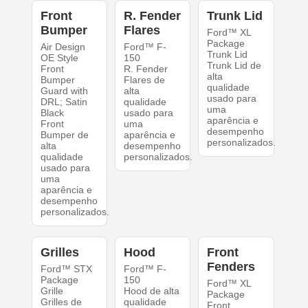
Front
R. Fender
Trunk Lid
Bumper
Flares
Ford™ XL
Package
Air Design
Ford™ F-
Trunk Lid
OE Style
150
Trunk Lid de
Front
R. Fender
alta
Bumper
Flares de
qualidade
Guard with
alta
usado para
DRL; Satin
qualidade
uma
Black
usado para
aparência e
Front
uma
desempenho
Bumper de
aparência e
personalizados.
alta
desempenho
qualidade
personalizados.
usado para
uma
aparência e
desempenho
personalizados.
Grilles
Hood
Front
Fenders
Ford™ STX
Ford™ F-
Package
150
Ford™ XL
Grille
Hood de alta
Package
Grilles de
qualidade
Front