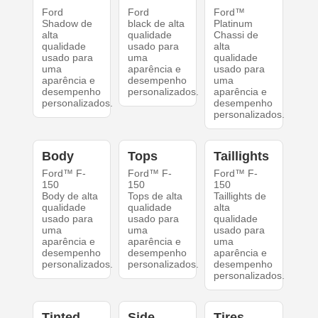
Ford
Ford
Ford™
Shadow de
black de alta
Platinum
alta
qualidade
Chassi de
qualidade
usado para
alta
usado para
uma
qualidade
uma
aparência e
usado para
aparência e
desempenho
uma
desempenho
personalizados.
aparência e
personalizados.
desempenho
personalizados.
Body
Tops
Taillights
Ford™ F-
Ford™ F-
Ford™ F-
150
150
150
Body de alta
Tops de alta
Taillights de
qualidade
qualidade
alta
usado para
usado para
qualidade
uma
uma
usado para
aparência e
aparência e
uma
desempenho
desempenho
aparência e
personalizados.
personalizados.
desempenho
personalizados.
Tinted
Side
Tires