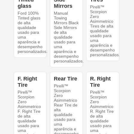
glass
Mirrors
Pirelli™
Scorpion
Ford 100%
Manual
Zero
Tinted glass
Towing
Asimmetrico
de alta
Mirrors Black
Tires de alta
qualidade
Side Mirrors
qualidade
usado para
de alta
usado para
uma
qualidade
uma
aparência e
usado para
aparência e
desempenho
uma
desempenho
personalizados.
aparência e
personalizados.
desempenho
personalizados.
F. Right
Rear Tire
R. Right
Tire
Tire
Pirelli™
Scorpion
Pirelli™
Pirelli™
Zero
Scorpion
Scorpion
Asimmetrico
Zero
Zero
Rear Tire de
Asimmetrico
Asimmetrico
alta
F. Right Tire
R. Right Tire
qualidade
de alta
de alta
usado para
qualidade
qualidade
uma
usado para
usado para
aparência e
uma
uma
desempenho