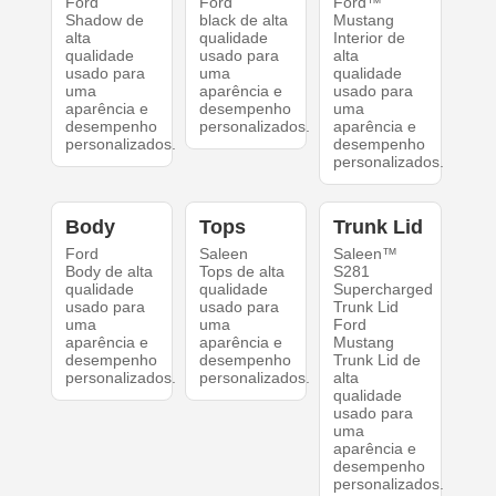
Ford
Ford
Ford™
Shadow de
black de alta
Mustang
alta
qualidade
Interior de
qualidade
usado para
alta
usado para
uma
qualidade
uma
aparência e
usado para
aparência e
desempenho
uma
desempenho
personalizados.
aparência e
personalizados.
desempenho
personalizados.
Body
Tops
Trunk Lid
Ford
Saleen
Saleen™
Body de alta
Tops de alta
S281
qualidade
qualidade
Supercharged
usado para
usado para
Trunk Lid
uma
uma
Ford
aparência e
aparência e
Mustang
desempenho
desempenho
Trunk Lid de
personalizados.
personalizados.
alta
qualidade
usado para
uma
aparência e
desempenho
personalizados.