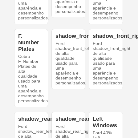
aparência e
uma
uma
desempenho
aparência e
aparência e
personalizados.
desempenho
desempenho
personalizados.
personalizados.
F.
shadow_front_left
shadow_front_ri
Number
Ford
Ford
Plates
shadow_front_left
shadow_front_right
de alta
de alta
Cobra
qualidade
qualidade
F. Number
usado para
usado para
Plates de
uma
uma
alta
aparência e
aparência e
qualidade
desempenho
desempenho
usado para
personalizados.
personalizados.
uma
aparência e
desempenho
personalizados.
shadow_rear_left
shadow_rear_right
Left
Windows
Ford
Ford
shadow_rear_left
shadow_rear_right
Ford 40%
de alta
de alta
Left