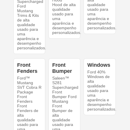
Hood
alta
Supercharged
Hood de alta
qualidade
Ford
qualidade
usado para
Mustang
usado para
uma
Trims & Kits
uma
aparência e
de alta
aparência e
desempenho
qualidade
desempenho
personalizados.
usado para
personalizados.
uma
aparência e
desempenho
personalizados.
Front
Front
Windows
Fenders
Bumper
Ford 40%
Windows de
Ford™
Saleen™
alta
Mustang
S281
qualidade
SVT Cobra R
Supercharged
usado para
Package
Front
uma
Front
Bumper Ford
aparência e
Fenders
Mustang
desempenho
Front
Front
personalizados.
Fenders de
Bumper de
alta
alta
qualidade
qualidade
usado para
usado para
uma
uma