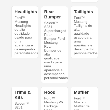
Headlights
Rear
Taillights
Bumper
Ford™
Ford™
Mustang
Mustang
Saleen™
Headlights
Taillights de
S281
de alta
alta
Supercharged
qualidade
qualidade
Rear
usado para
usado para
Bumper Ford
uma
uma
Mustang
aparência e
aparência e
Rear
desempenho
desempenho
Bumper de
personalizados.
personalizados.
alta
qualidade
usado para
uma
aparência e
desempenho
personalizados.
Trims &
Hood
Muffler
Kits
Ford™
Ford™
Mustang V6
Mustang
Saleen™
Package
Muffler de
S281