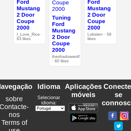
Ford
Ford
Mustang
Mustang
2 Door
2 Door
Tuning
Coupe
Coupe
Ford
2000
2000
Mustang
I_Love_Rice ·
Lobsterr · 58
2 Door
63 likes
likes
Coupe
2000
theshadowwolf
· 60 likes
avegação
Idioma
Aplicações
Conecte
móveis
se
sobre
Selecionar
connosc
idioma:
Contacte-
nos
Terms of
use