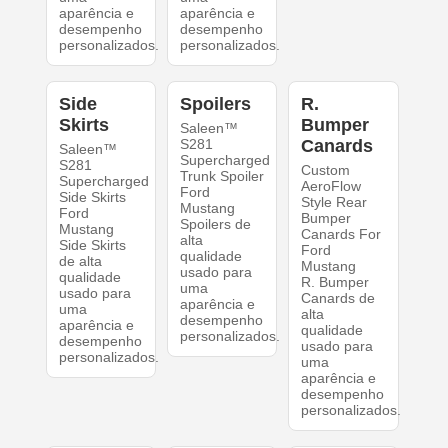
aparência e
aparência e
desempenho
desempenho
personalizados.
personalizados.
Side
Spoilers
R.
Skirts
Bumper
Saleen™
S281
Canards
Saleen™
Supercharged
S281
Custom
Trunk Spoiler
Supercharged
AeroFlow
Ford
Side Skirts
Style Rear
Mustang
Ford
Bumper
Spoilers de
Mustang
Canards For
alta
Side Skirts
Ford
qualidade
de alta
Mustang
usado para
qualidade
R. Bumper
uma
usado para
Canards de
aparência e
uma
alta
desempenho
aparência e
qualidade
personalizados.
desempenho
usado para
personalizados.
uma
aparência e
desempenho
personalizados.