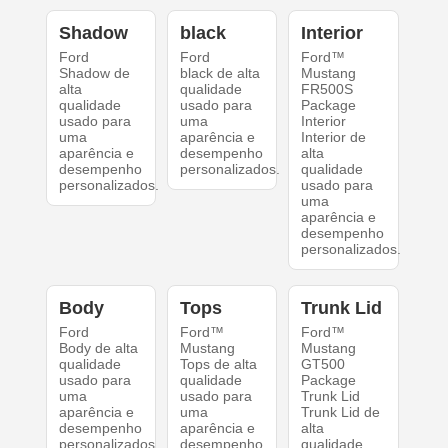
Shadow
black
Interior
Ford
Ford
Ford™
Shadow de
black de alta
Mustang
alta
qualidade
FR500S
qualidade
usado para
Package
usado para
uma
Interior
uma
aparência e
Interior de
aparência e
desempenho
alta
desempenho
personalizados.
qualidade
personalizados.
usado para
uma
aparência e
desempenho
personalizados.
Body
Tops
Trunk Lid
Ford
Ford™
Ford™
Body de alta
Mustang
Mustang
qualidade
Tops de alta
GT500
usado para
qualidade
Package
uma
usado para
Trunk Lid
aparência e
uma
Trunk Lid de
desempenho
aparência e
alta
personalizados.
desempenho
qualidade