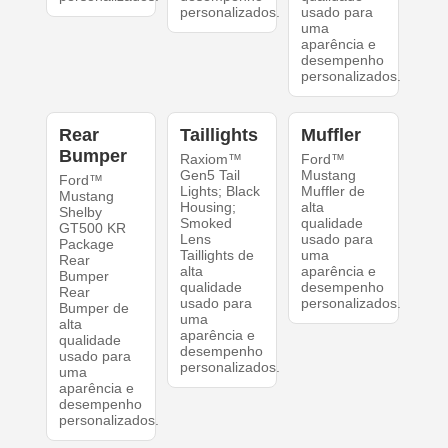
personalizados.
usado para
uma
aparência e
desempenho
personalizados.
Rear
Taillights
Muffler
Bumper
Raxiom™
Ford™
Gen5 Tail
Mustang
Ford™
Lights; Black
Muffler de
Mustang
Housing;
alta
Shelby
Smoked
qualidade
GT500 KR
Lens
usado para
Package
Taillights de
uma
Rear
alta
aparência e
Bumper
qualidade
desempenho
Rear
usado para
personalizados.
Bumper de
uma
alta
aparência e
qualidade
desempenho
usado para
personalizados.
uma
aparência e
desempenho
personalizados.