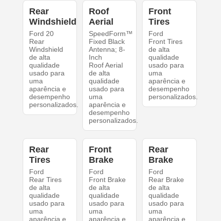
Rear
Roof
Front
Windshield
Aerial
Tires
Ford 20
SpeedForm™
Ford
Rear
Fixed Black
Front Tires
Windshield
Antenna; 8-
de alta
de alta
Inch
qualidade
qualidade
Roof Aerial
usado para
usado para
de alta
uma
uma
qualidade
aparência e
aparência e
usado para
desempenho
desempenho
uma
personalizados.
personalizados.
aparência e
desempenho
personalizados.
Rear
Front
Rear
Tires
Brake
Brake
Ford
Ford
Ford
Rear Tires
Front Brake
Rear Brake
de alta
de alta
de alta
qualidade
qualidade
qualidade
usado para
usado para
usado para
uma
uma
uma
aparência e
aparência e
aparência e