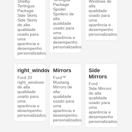
Shelby
Windows de
Package
Terlingua
alta
Spoiler
Package
qualidade
Spoilers de
Side Skirts
usado para
alta
Side Skirts
uma
qualidade
de alta
aparência e
usado para
qualidade
desempenho
uma
usado para
personalizados.
aparência e
uma
desempenho
aparência e
personalizados.
desempenho
personalizados.
right_windows
Mirrors
Side
Mirrors
Ford 20
Ford™
right_windows
Mustang
Ford
de alta
Mirrors de
Side Mirrors
qualidade
alta
de alta
usado para
qualidade
qualidade
uma
usado para
usado para
aparência e
uma
uma
desempenho
aparência e
aparência e
personalizados.
desempenho
desempenho
personalizados.
personalizados.