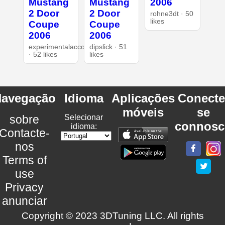
Mustang
Mustang
2006
2 Door
2 Door
rohne3dt · 50
likes
Coupe
Coupe
2006
2006
experimentalaccount
dipslick · 51
· 52 likes
likes
avegação
Idioma
Aplicações
Conecte
móveis
se
sobre
Selecionar
connosc
idioma:
Contacte-
nos
Terms of
use
Privacy
anunciar
Copyright © 2023 3DTuning LLC. All rights