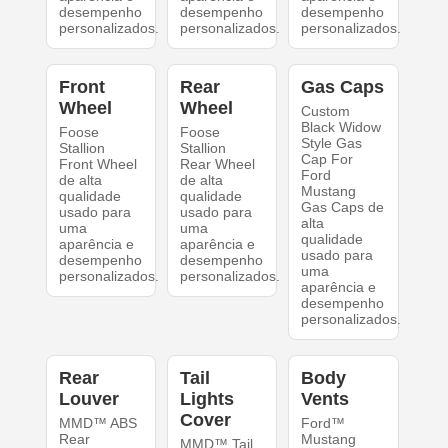
desempenho
desempenho
desempenho
personalizados.
personalizados.
personalizados.
Front
Rear
Gas Caps
Wheel
Wheel
Custom
Black Widow
Foose
Foose
Style Gas
Stallion
Stallion
Cap For
Front Wheel
Rear Wheel
Ford
de alta
de alta
Mustang
qualidade
qualidade
Gas Caps de
usado para
usado para
alta
uma
uma
qualidade
aparência e
aparência e
usado para
desempenho
desempenho
uma
personalizados.
personalizados.
aparência e
desempenho
personalizados.
Rear
Tail
Body
Louver
Lights
Vents
Cover
MMD™ ABS
Ford™
Rear
Mustang
MMD™ Tail