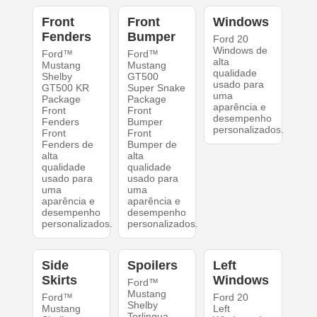
Front
Front
Windows
Fenders
Bumper
Ford 20
Windows de
Ford™
Ford™
alta
Mustang
Mustang
qualidade
Shelby
GT500
usado para
GT500 KR
Super Snake
uma
Package
Package
aparência e
Front
Front
desempenho
Fenders
Bumper
personalizados.
Front
Front
Fenders de
Bumper de
alta
alta
qualidade
qualidade
usado para
usado para
uma
uma
aparência e
aparência e
desempenho
desempenho
personalizados.
personalizados.
Side
Spoilers
Left
Skirts
Windows
Ford™
Mustang
Ford™
Ford 20
Shelby
Mustang
Left
Terlingua