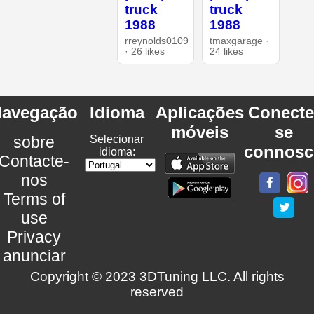
truck
truck
1988
1988
rreynolds0109
tmaxgarage ·
· 26 likes
24 likes
avegação
Idioma
Aplicações
Conecte
móveis
se
sobre
Selecionar
connosc
idioma:
Contacte-
nos
Terms of
use
Privacy
anunciar
Copyright © 2023 3DTuning LLC. All rights
reserved