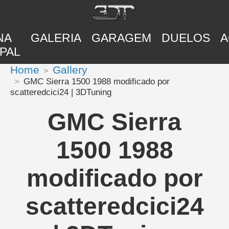
NA
GALERIA
GARAGEM
DUELOS
A
PAL
Home
Gallery
GMC Sierra 1500 1988 modificado por
scatteredcici24 | 3DTuning
GMC Sierra
1500 1988
modificado por
scatteredcici24