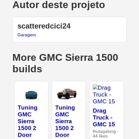
Autor deste projeto
scatteredcici24
Garagem
More GMC Sierra 1500
builds
Tuning
Tuning
Drag
GMC
GMC
Truck -
Sierra
Sierra
GMC 15
1500 2
1500 2
lhutagalung ·
Door
Door
44 likes