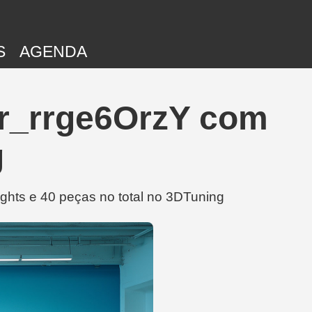
S
AGENDA
er_rrge6OrzY com
g
ghts e 40 peças no total no 3DTuning