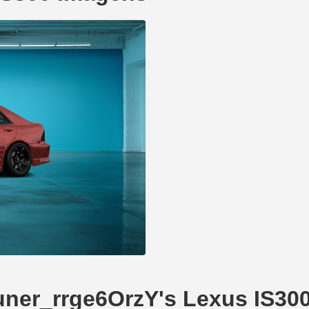
uner_rrge6OrzY's Lexus IS30