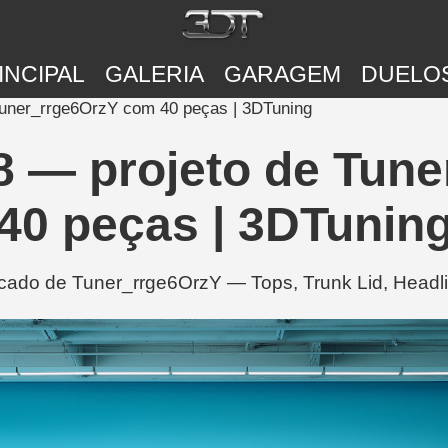
INCIPAL
GALERIA
GARAGEM
DUELO
Tuner_rrge6OrzY com 40 peças | 3DTuning
8 — projeto de Tun
40 peças | 3DTunin
ado de Tuner_rrge6OrzY — Tops, Trunk Lid, Headli