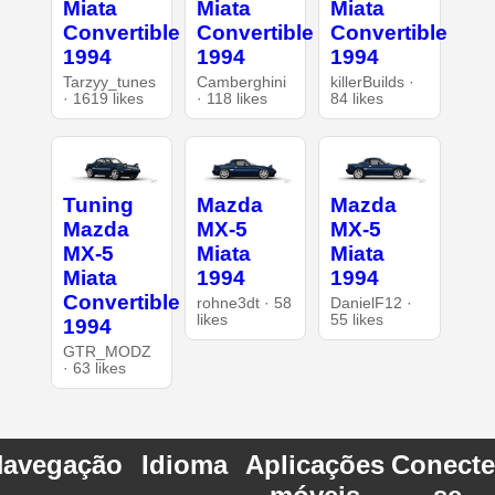
Miata
Miata
Miata
Convertible
Convertible
Convertible
1994
1994
1994
Tarzyy_tunes
Camberghini
killerBuilds ·
· 1619 likes
· 118 likes
84 likes
Tuning
Mazda
Mazda
Mazda
MX-5
MX-5
MX-5
Miata
Miata
Miata
1994
1994
Convertible
rohne3dt · 58
DanielF12 ·
likes
55 likes
1994
GTR_MODZ
· 63 likes
avegação
Idioma
Aplicações
Conecte