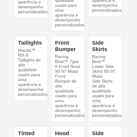
qualidade
aparência e
aparência e
usado para
desempenho
desempenho
uma
personalizados.
personalizados.
aparência e
desempenho
personalizados.
Taillights
Front
Side
Bumper
Skirts
Mazda™
MX-5
Racing
Racing
Taillights de
Beat™ Type
Beat™
alta
II Front Nose
Lower Side
qualidade
90-97 Miata
Skirts 90-97
usado para
Front
Miata
uma
Bumper de
Side Skirts
aparência e
alta
de alta
desempenho
qualidade
qualidade
personalizados.
usado para
usado para
uma
uma
aparência e
aparência e
desempenho
desempenho
personalizados.
personalizados.
Tinted
Hood
Side