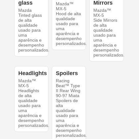
glass
Mirrors
Mazda™
MX-5
Mazda
Mazda™
Hood de alta
Tinted glass
MX-5
qualidade
de alta
Side Mirrors
usado para
qualidade
de alta
uma
usado para
qualidade
aparência e
uma
usado para
desempenho
aparência e
uma
personalizados.
desempenho
aparência e
personalizados.
desempenho
personalizados.
Headlights
Spoilers
Mazda™
Racing
MX-5
Beat™ Type
Headlights
II Rear Wing
de alta
90-97 Miata
qualidade
Spoilers de
usado para
alta
uma
qualidade
aparência e
usado para
desempenho
uma
personalizados.
aparência e
desempenho
personalizados.