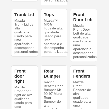
personalizados.
Trunk Lid
Tops
Front
Door Left
Mazda
Mazda™
Trunk Lid de
MX-5
Mazda
alta
Tops de alta
Front Door
qualidade
qualidade
Left de alta
usado para
usado para
qualidade
uma
uma
usado para
aparência e
aparência e
uma
desempenho
desempenho
aparência e
personalizados.
personalizados.
desempenho
personalizados.
Front
Rear
Front
door
Bumper
Fenders
right
Racing
Mazda
Beat™ Rear
Front
Mazda
Bumper Kit
Fenders de
Front door
90-97 Miata
alta
right de alta
Rear
qualidade
qualidade
Bumper de
usado para
usado para
alta
uma
uma