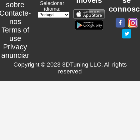
móveis
se
sobre
Selecionar
connosc
idioma:
Contacte-
nos
Terms of
use
Privacy
anunciar
Copyright © 2023 3DTuning LLC. All rights
reserved